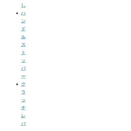
し
ハ
ン
ド
ル
ス
ト
ッ
パ
ー
ク
ラ
ッ
チ
レ
バ