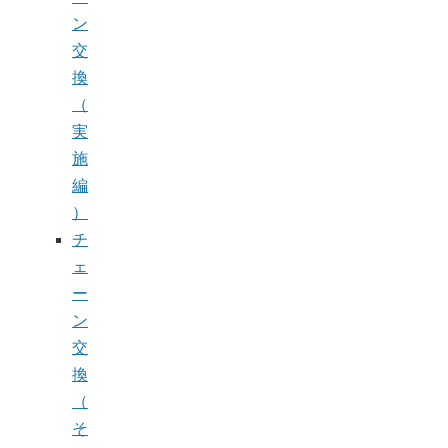
ン
交
換
（
実
施
編
）
チ
ェ
ー
ン
交
換
（
そ