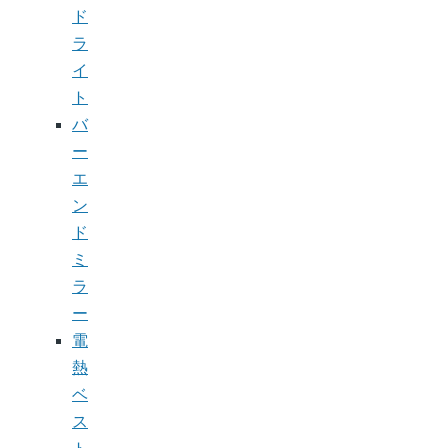
ド
ラ
イ
ト
バ
ー
エ
ン
ド
ミ
ラ
ー
電
熱
ベ
ス