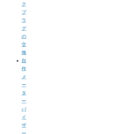
ク
プ
ラ
グ
の
交
換
自
作
メ
ー
タ
ー
バ
イ
ザ
ー