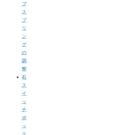
ブ
ス
プ
リ
ン
グ
の
調
整
右
ス
イ
ッ
チ
ボ
ッ
ク