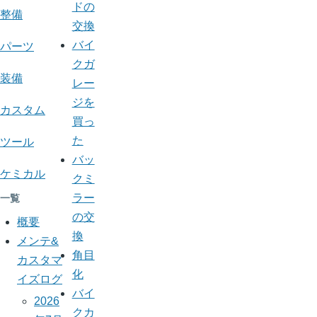
YBR125
ドの
整備
交換
メ
バイ
パーツ
モ
クガ
装備
レー
ジを
カスタム
買っ
た
ツール
バッ
ケミカル
クミ
ラー
一覧
の交
概要
換
メンテ&
角目
カスタマ
化
イズログ
バイ
2026
クカ