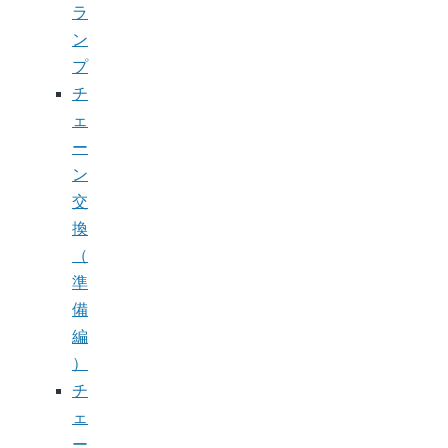
ラ
ン
プ
チ
ェ
ー
ン
交
換
（
準
備
編
）
チ
ェ
ー