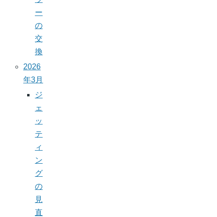
ー
の
交
換
2026
年3月
ジ
ェ
ッ
テ
ィ
ン
グ
の
見
直