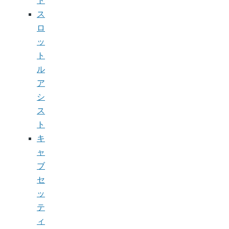
ト
ス
ロ
ッ
ト
ル
ア
シ
ス
ト
キ
ャ
ブ
セ
ッ
テ
ィ