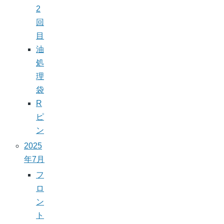
2
回
目
油
処
理
袋
R
ピ
ン
2025
年7月
フ
ロ
ン
ト