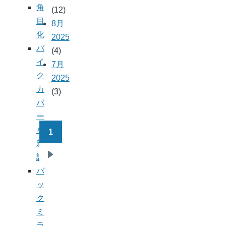
角
(12)
目
8月
化
2025
バ
(4)
イ
7月
ク
2025
カ
(3)
バ
ー
を
1
ペ
新
ー
調
次
ジ
バ
ペ
送
ッ
ー
り
ク
ジ
ミ
ラ