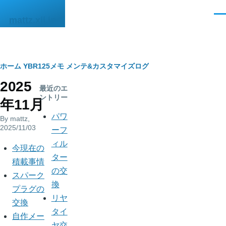
メインコンテンツに移動
メ
mattz.xii.jp
ニ
ュ
ー
パ
ホーム
YBR125メモ
メンテ&カスタマイズログ
2025
ン
最近のエ
ントリー
年11月
く
パワ
By
mattz
,
ず
2025/11/03
ーフ
ィル
今現在の
ター
積載事情
の交
スパーク
換
プラグの
リヤ
交換
タイ
自作メー
ヤ交