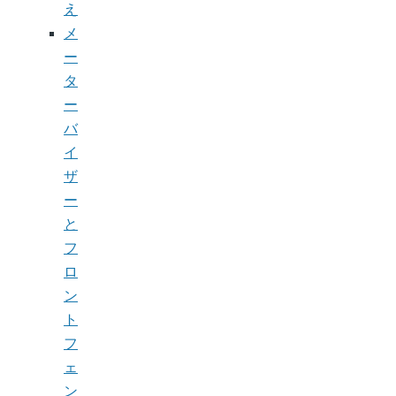
え
メ
ー
タ
ー
バ
イ
ザ
ー
と
フ
ロ
ン
ト
フ
ェ
ン