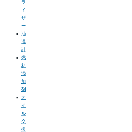
ラ
イ
ザ
ー
油
温
計
燃
料
添
加
剤
オ
イ
ル
交
換