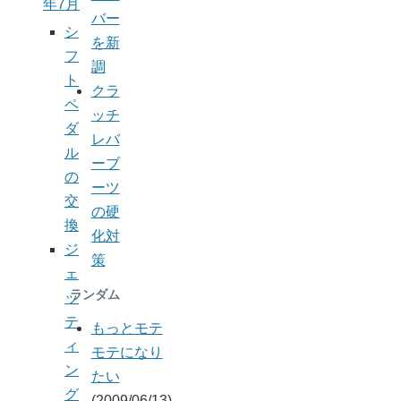
年7月
バー
シ
を新
フ
調
ト
クラ
ペ
ッチ
ダ
レバ
ル
ーブ
の
ーツ
交
の硬
換
化対
ジ
策
ェ
ランダム
ッ
テ
もっとモテ
ィ
モテになり
ン
たい
グ
(2009/06/13)