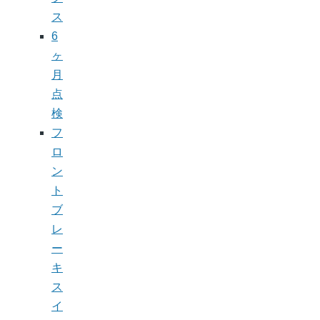
ス
6
ヶ
月
点
検
フ
ロ
ン
ト
ブ
レ
ー
キ
ス
イ