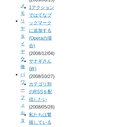
メ
1アクション
モ
ではてなブ
リ
ックマーク
ヤ
に追加する
タ
(Operaの場
イ
合)
ヤ
(2008/12/04)
交
サナギさん
換
(終)
パ
(2008/10/27)
ワ
カテゴリ別
ー
のRSSを配
フ
信したい
ィ
(2008/05/28)
ル
私たちは繁
タ
殖している