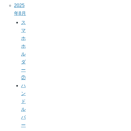
2025
年8月
ス
マ
ホ
ホ
ル
ダ
ー
②
ハ
ン
ド
ル
バ
ー