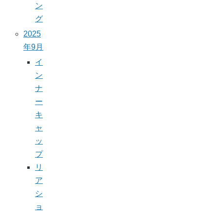
ン
グ
2025
年9月
イ
ン
ナ
ー
キ
ャ
ッ
プ
リ
ア
シ
ョ