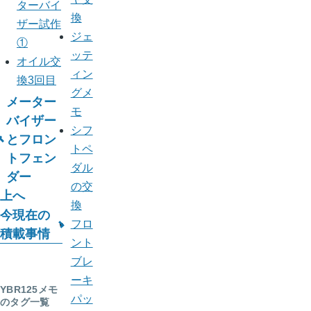
ターバイ
換
ザー試作
ジェ
①
ッテ
オイル交
ィン
換3回目
グメ
メーター
モ
ブ
バイザー
シフ
とフロン
ッ
トペ
トフェン
ク
ダル
ダー
の交
横
上へ
換
今現在の
断
フロ
積載事情
リ
ント
ブレ
ン
ーキ
YBR125メモ
ク:
パッ
のタグ一覧