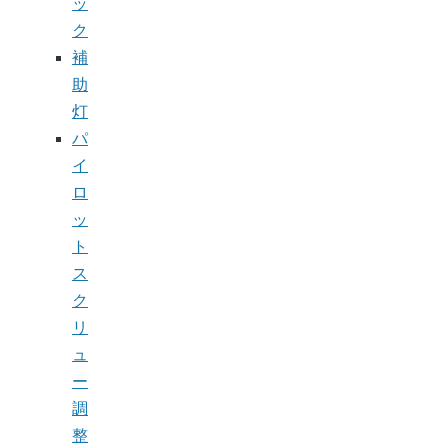
ッ
ク
補
助
灯
パ
イ
ロ
ッ
ト
ス
ク
リ
ュ
ー
調
整