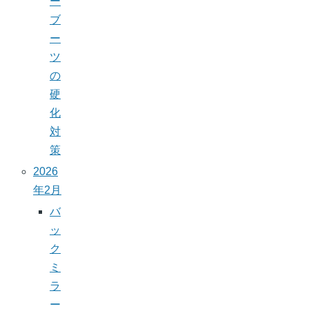
ー
ブ
ー
ツ
の
硬
化
対
策
2026
年2月
バ
ッ
ク
ミ
ラ
ー