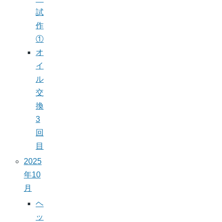
試
作
①
オ
イ
ル
交
換
3
回
目
2025
年10
月
ヘ
ッ