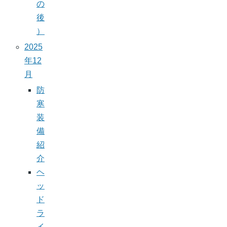
の
後
）
2025
年12
月
防
寒
装
備
紹
介
ヘ
ッ
ド
ラ
イ