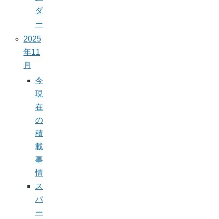
ダ
ー
2025
年11
月
今
現
在
の
積
載
事
情
ス
パ
ー