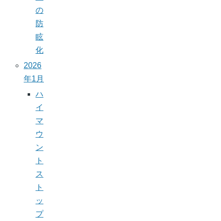
の
防
眩
化
2026
年1月
ハ
イ
マ
ウ
ン
ト
ス
ト
ッ
プ