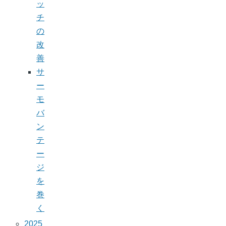
ッ
チ
の
改
善
サ
ー
モ
バ
ン
テ
ー
ジ
を
巻
く
2025