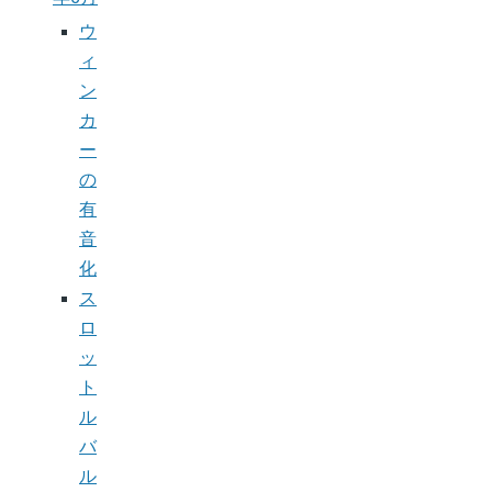
ウ
ィ
ン
カ
ー
の
有
音
化
ス
ロ
ッ
ト
ル
バ
ル