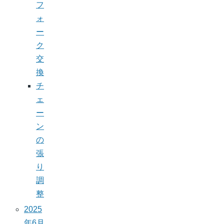
フ
ォ
ー
ク
交
換
チ
ェ
ー
ン
の
張
り
調
整
2025
年6月