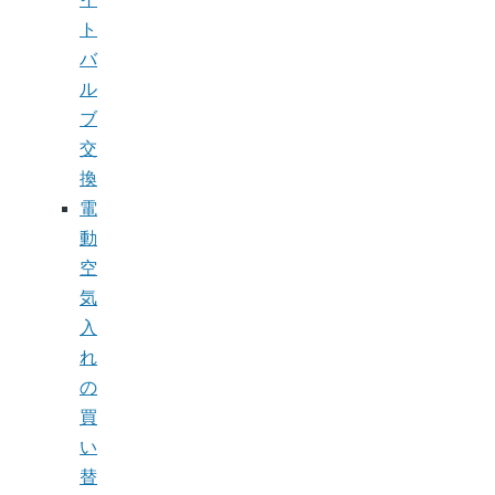
ト
バ
ル
ブ
交
換
電
動
空
気
入
れ
の
買
い
替