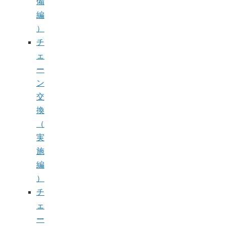
備
編
）
チ
ェ
ー
ン
交
換
（
実
施
編
）
チ
ェ
ー