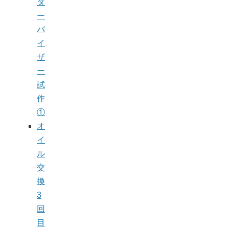
タ
ー
バ
イ
ザ
ー
試
作
①
オ
イ
ル
交
換
3
回
目