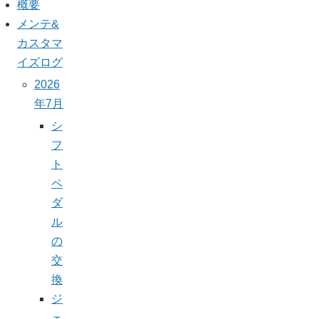
概要
メンテ&
カスタマ
イズログ
2026
年7月
シ
フ
ト
ペ
ダ
ル
の
交
換
ジ
ェ