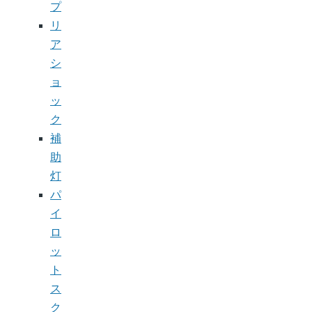
プ
リ
ア
シ
ョ
ッ
ク
補
助
灯
パ
イ
ロ
ッ
ト
ス
ク