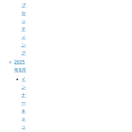
ブ
セ
ッ
テ
ィ
ン
グ
2025
年9月
イ
ン
ナ
ー
キ
ャ
ッ