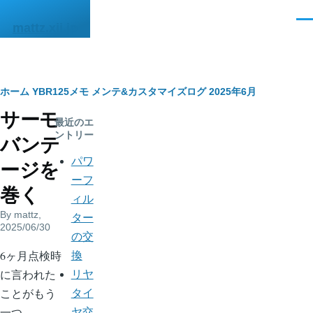
メインコンテンツに移動
メ
mattz.xii.jp
ニ
ュ
ー
パ
ホーム
YBR125メモ
メンテ&カスタマイズログ
2025年6月
サーモ
ン
最近のエ
ントリー
バンテ
く
パワ
ージを
ず
ーフ
巻く
ィル
By
mattz
,
ター
2025/06/30
の交
body
6ヶ月点検時
換
に言われた
リヤ
ことがもう
タイ
一つ。
ヤ交