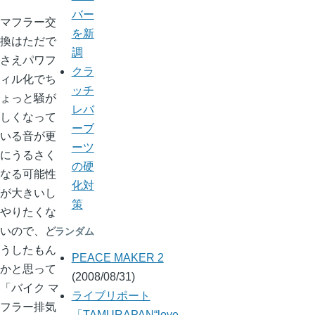
バー
マフラー交
を新
換はただで
調
さえパワフ
クラ
ィル化でち
ッチ
ょっと騒が
レバ
しくなって
ーブ
いる音が更
ーツ
にうるさく
の硬
なる可能性
化対
が大きいし
策
やりたくな
いので、ど
ランダム
うしたもん
PEACE MAKER 2
かと思って
(2008/08/31)
「バイク マ
ライブリポート
フラー排気
「TAMURAPAN“love