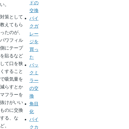
ドの
い。
交換
対策として
バイ
教えてもら
クガ
ったのが、
レー
パワフィル
ジを
側にテープ
買っ
を貼るなど
た
して口を狭
バッ
くすること
クミ
で吸気量を
ラー
減らすとか
の交
マフラーを
換
抜けがいい
角目
ものに交換
化
する、な
バイ
ど。
クカ