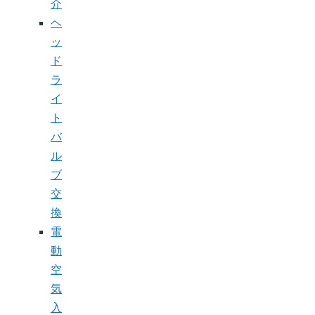
介
ヘ
ッ
ド
ラ
イ
ト
バ
ル
ブ
交
換
電
動
空
気
入