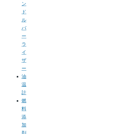
ン
ド
ル
バ
ー
ラ
イ
ザ
ー
油
温
計
燃
料
添
加
剤