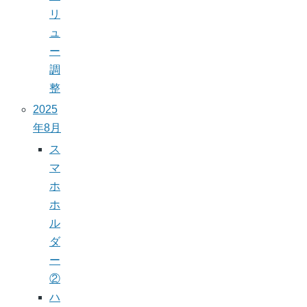
リ
ュ
ー
調
整
2025
年8月
ス
マ
ホ
ホ
ル
ダ
ー
②
ハ