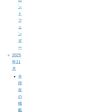
ロ
ン
ト
フ
ェ
ン
ダ
ー
2025
年11
月
今
現
在
の
積
載