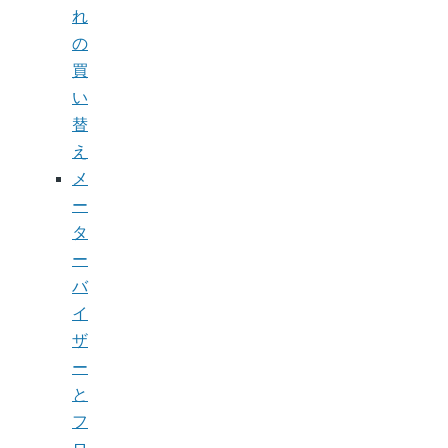
れ
の
買
い
替
え
メ
ー
タ
ー
バ
イ
ザ
ー
と
フ