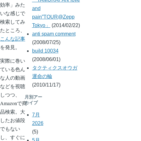
効率」みた
and
いな感じで
pain”TOUR@Zepp
検索してみ
Tokyo」
(2014/02/22)
たところ、
anti spam comment
こんな記事
(2008/07/25)
を発見。
build 10034
(2008/06/01)
実際に巻い
タクティクスオウガ
ている色ん
運命の輪
な人の動画
(2010/11/17)
などを視聴
しつつ、
月別アー
Amazonで商
カイブ
品検索。大
7月
したお値段
2026
でもない
(5)
し、すぐに
5月