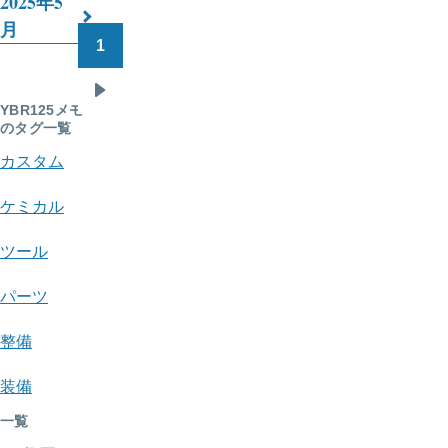
2025年5
月
断
1
ペ
リ
ー
ン
次
ジ
YBR125メモ
のタグ一覧
ペ
送
ク:
ー
カスタム
り
YBR125
ジ
ケミカル
メ
モ
ツール
パーツ
整備
装備
一覧