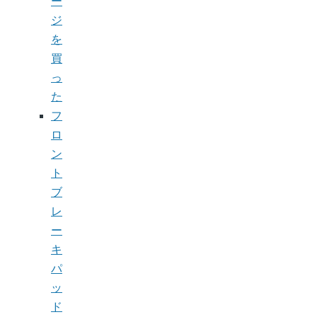
ー
ジ
を
買
っ
た
フ
ロ
ン
ト
ブ
レ
ー
キ
パ
ッ
ド