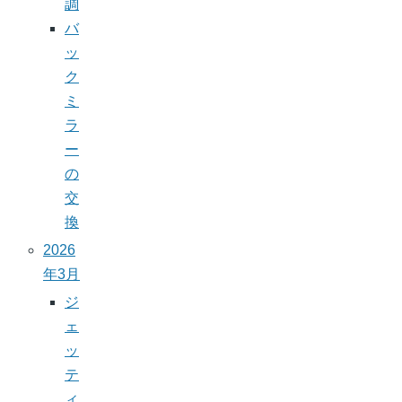
調
バ
ッ
ク
ミ
ラ
ー
の
交
換
2026
年3月
ジ
ェ
ッ
テ
ィ