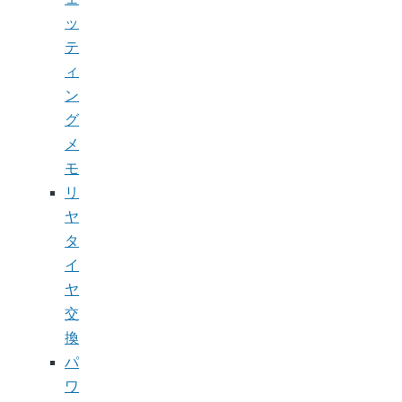
ッ
テ
ィ
ン
グ
メ
モ
リ
ヤ
タ
イ
ヤ
交
換
パ
ワ