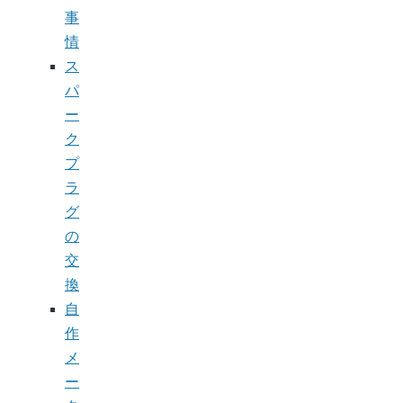
事
情
ス
パ
ー
ク
プ
ラ
グ
の
交
換
自
作
メ
ー