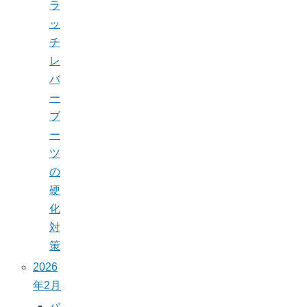
ラ
ッ
チ
レ
バ
ー
ブ
ー
ツ
の
硬
化
対
策
2026
年2月
バ