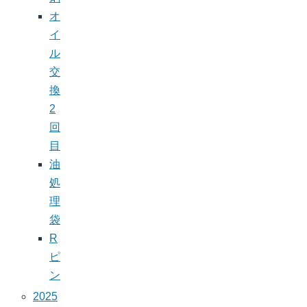
オ
イ
ル
交
換
2
回
目
油
処
理
袋
R
ピ
ン
2025