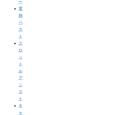
ー
電
熱
ベ
ス
ト
ス
ロ
ッ
ト
ル
ア
シ
ス
ト
キ
ャ