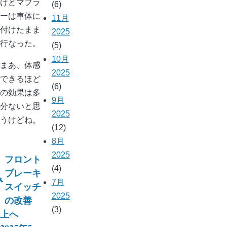
けどマフラ
(6)
ーは車体に
11月
付けたまま
2025
行なった。
(5)
10月
まあ、体感
2025
できるほど
(6)
の効果は多
9月
分ないと思
2025
うけどね。
(12)
8月
2025
フロント
(4)
ブ
ブレーキ
7月
スイッチ
ッ
2025
の改善
ク
(3)
上へ
横