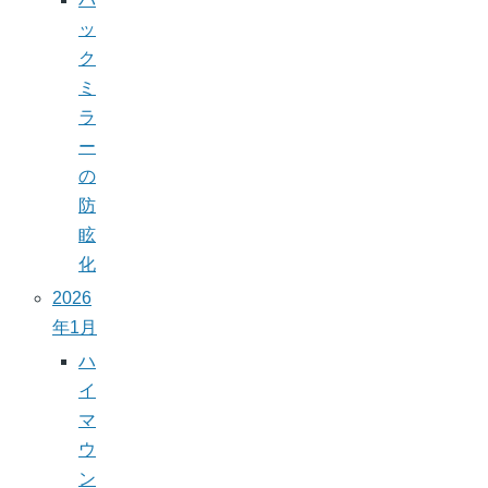
ッ
ク
ミ
ラ
ー
の
防
眩
化
2026
年1月
ハ
イ
マ
ウ
ン