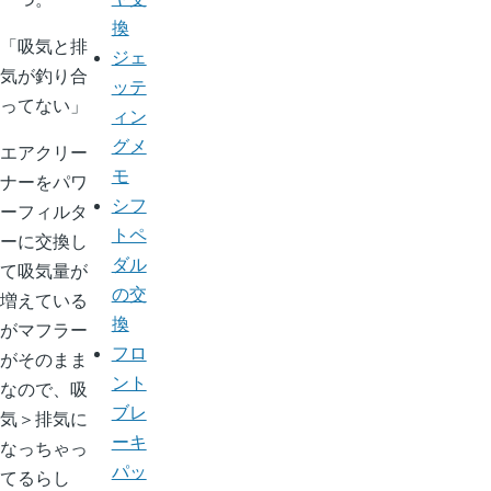
換
吸気と排
ジェ
気が釣り合
ッテ
ってない
ィン
グメ
エアクリー
モ
ナーをパワ
シフ
ーフィルタ
トペ
ーに交換し
ダル
て吸気量が
の交
増えている
換
がマフラー
フロ
がそのまま
ント
なので、吸
ブレ
気＞排気に
ーキ
なっちゃっ
パッ
てるらし