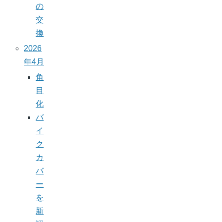
の
交
換
2026
年4月
角
目
化
バ
イ
ク
カ
バ
ー
を
新