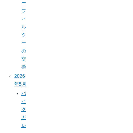
ー
フ
ィ
ル
タ
ー
の
交
換
2026
年5月
バ
イ
ク
ガ
レ