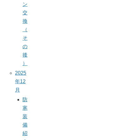
ン
交
換
（
そ
の
後
）
2025
年12
月
防
寒
装
備
紹