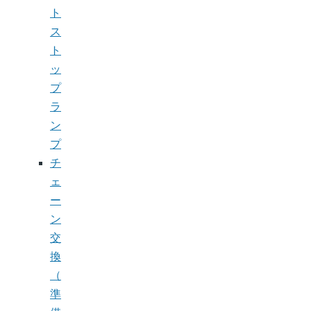
ト
ス
ト
ッ
プ
ラ
ン
プ
チ
ェ
ー
ン
交
換
（
準