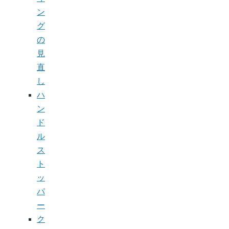
ン
グ
の
見
直
し
ハ
ン
ド
ル
ス
ト
ッ
パ
ー
ク