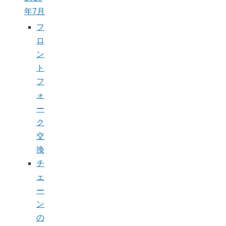
年7月
フ
ロ
ン
ト
フ
ォ
ー
ク
交
換
チ
ェ
ー
ン
の