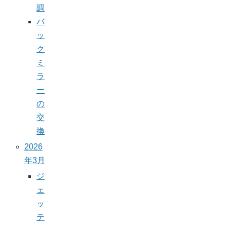
調
バ
ッ
ク
ミ
ラ
ー
の
交
換
2026
年3月
ジ
ェ
ッ
テ