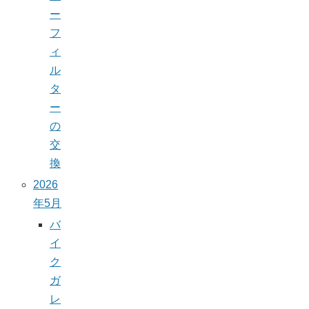
ー
フ
ィ
ル
タ
ー
の
交
換
2026
年5月
バ
イ
ク
ガ
レ