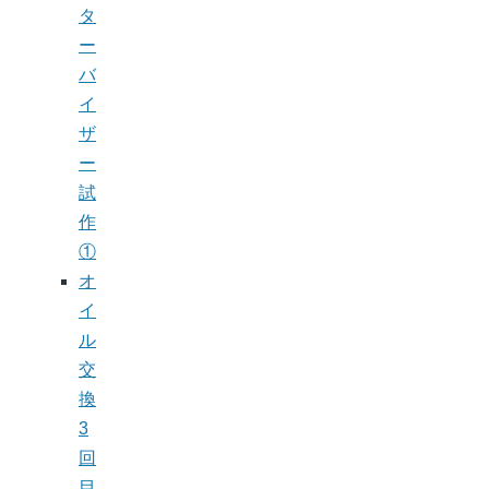
タ
ー
バ
イ
ザ
ー
試
作
①
オ
イ
ル
交
換
3
回
目