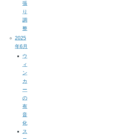
張
り
調
整
2025
年6月
ウ
ィ
ン
カ
ー
の
有
音
化
ス