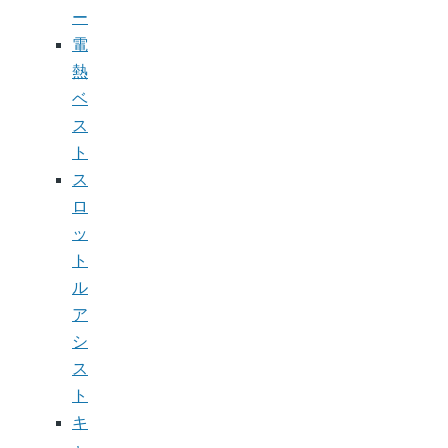
ー
電
熱
ベ
ス
ト
ス
ロ
ッ
ト
ル
ア
シ
ス
ト
キ