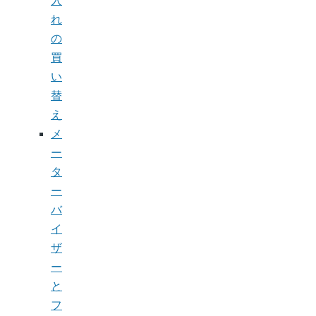
入
れ
の
買
い
替
え
メ
ー
タ
ー
バ
イ
ザ
ー
と
フ