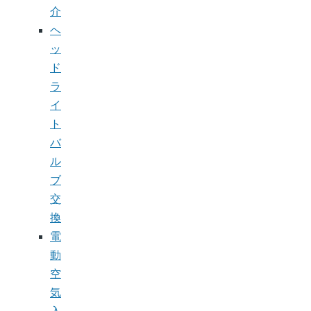
介
ヘ
ッ
ド
ラ
イ
ト
バ
ル
ブ
交
換
電
動
空
気