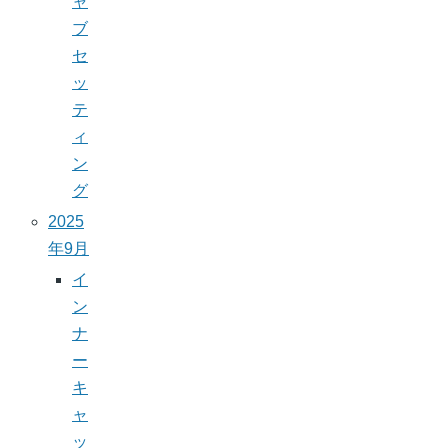
ャ
ブ
セ
ッ
テ
ィ
ン
グ
2025
年9月
イ
ン
ナ
ー
キ
ャ
ッ