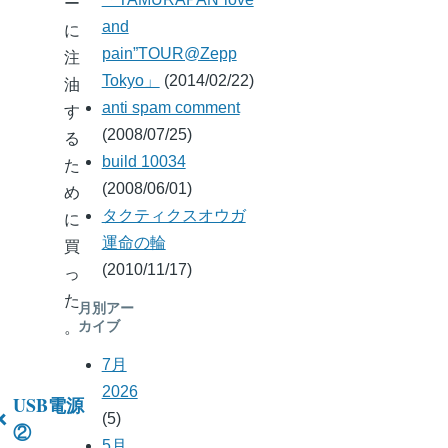
ー
and
に
pain”TOUR@Zepp
注
Tokyo」
(2014/02/22)
油
anti spam comment
す
(2008/07/25)
る
build 10034
た
(2008/06/01)
め
タクティクスオウガ
に
運命の輪
買
(2010/11/17)
っ
た
月別アー
。
カイブ
7月
2026
USB電源
(5)
ブ
②
5月