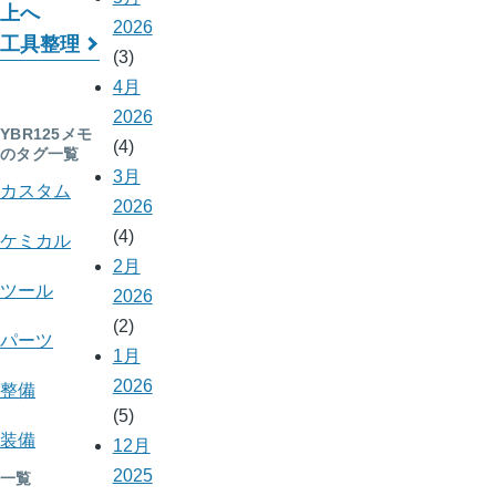
上へ
ッ
2026
工具整理
ク
(3)
4月
横
2026
断
YBR125メモ
(4)
のタグ一覧
リ
3月
カスタム
2026
ン
(4)
ケミカル
ク:
2月
ツール
YBR125
2026
(2)
メ
パーツ
1月
モ
2026
整備
(5)
装備
12月
2025
一覧