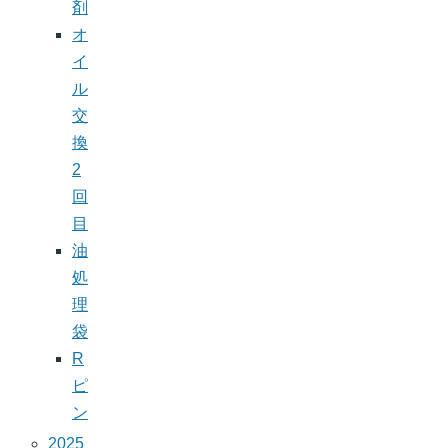
剤
オ
イ
ル
交
換
2
回
目
油
処
理
袋
R
ピ
ン
2025