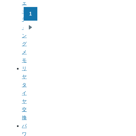
ェ
ッ
1
ペ
テ
ー
ィ
次
ジ
ン
ペ
送
グ
ー
り
メ
ジ
モ
リ
ヤ
タ
イ
ヤ
交
換
パ
ワ