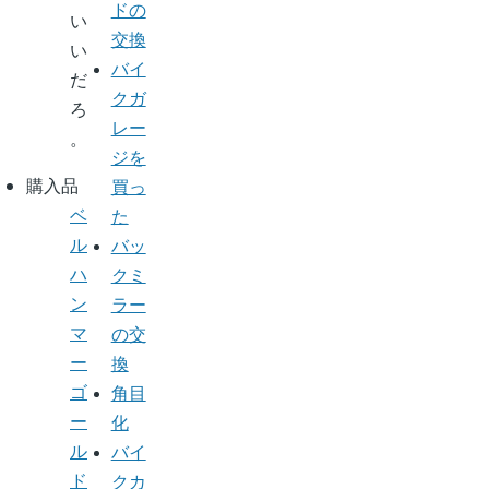
ドの
い
交換
い
バイ
だ
クガ
ろ
レー
。
ジを
購入品
買っ
ベ
た
ル
バッ
ハ
クミ
ン
ラー
マ
の交
ー
換
ゴ
角目
ー
化
ル
バイ
ド
クカ