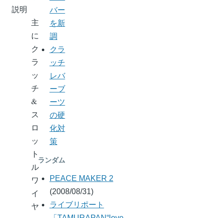
説明
バー
主
を新
に
調
ク
クラ
ラ
ッチ
ッ
レバ
チ
ーブ
&
ーツ
ス
の硬
ロ
化対
ッ
策
ト
ランダム
ル
PEACE MAKER 2
ワ
(2008/08/31)
イ
ライブリポート
ヤ
「TAMURAPAN“love