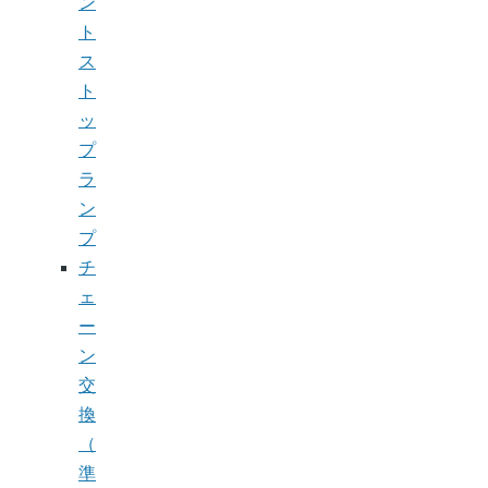
ン
ト
ス
ト
ッ
プ
ラ
ン
プ
チ
ェ
ー
ン
交
換
（
準