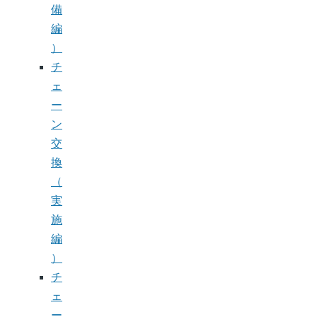
備
編
）
チ
ェ
ー
ン
交
換
（
実
施
編
）
チ
ェ
ー