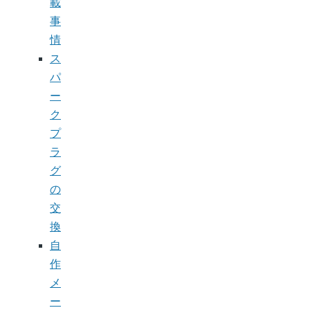
載
事
情
ス
パ
ー
ク
プ
ラ
グ
の
交
換
自
作
メ
ー