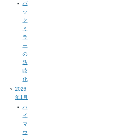
バ
ッ
ク
ミ
ラ
ー
の
防
眩
化
2026
年1月
ハ
イ
マ
ウ