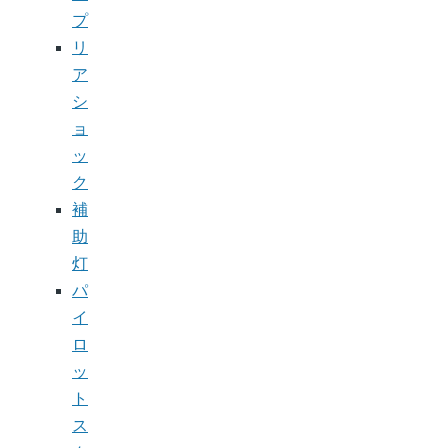
プ
リ
ア
シ
ョ
ッ
ク
補
助
灯
パ
イ
ロ
ッ
ト
ス