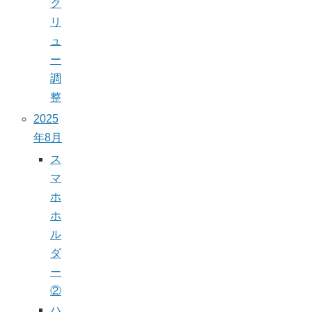
ク
リ
ュ
ー
調
整
2025
年8月
ス
マ
ホ
ホ
ル
ダ
ー
②
ハ