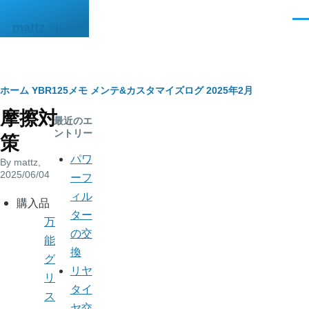
メインコンテンツに移動
メ
mattz.xii.jp
ニ
ュ
ー
パ
ホーム
YBR125メモ
メンテ&カスタマイズログ
2025年2月
摩擦対
ン
最近のエ
ントリー
策
く
パワ
By
mattz
,
ず
2025/06/04
ーフ
ィル
body
購入品
ター
万
の交
能
換
グ
リヤ
リ
タイ
ス
ヤ交