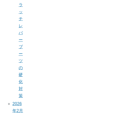
ラ
ッ
チ
レ
バ
ー
ブ
ー
ツ
の
硬
化
対
策
2026
年2月