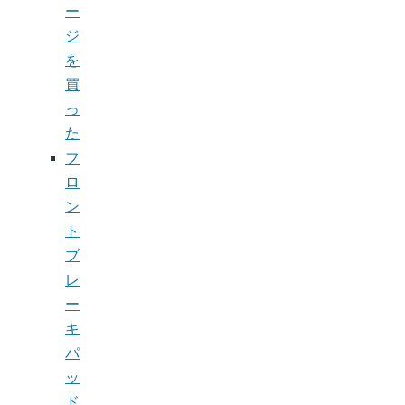
ー
ジ
を
買
っ
た
フ
ロ
ン
ト
ブ
レ
ー
キ
パ
ッ
ド