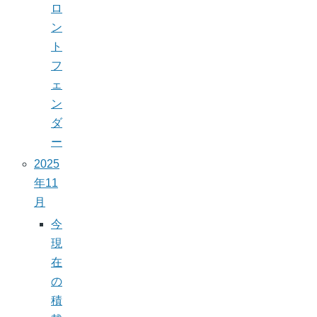
ロ
ン
ト
フ
ェ
ン
ダ
ー
2025
年11
月
今
現
在
の
積