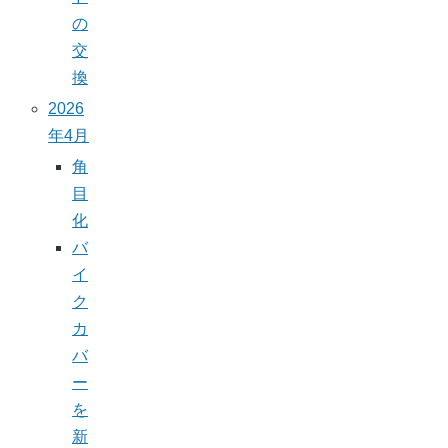
の
交
換
2026
年4月
角
目
化
バ
イ
ク
カ
バ
ー
を
新