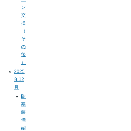
ン
交
換
（
そ
の
後
）
2025
年12
月
防
寒
装
備
紹