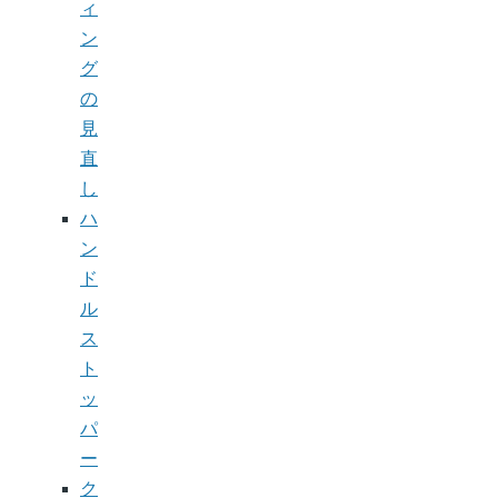
ィ
ン
グ
の
見
直
し
ハ
ン
ド
ル
ス
ト
ッ
パ
ー
ク