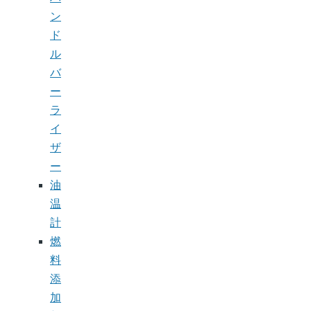
ン
ド
ル
バ
ー
ラ
イ
ザ
ー
油
温
計
燃
料
添
加