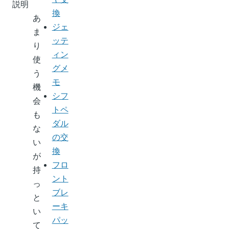
説明
換
あ
ジェ
ま
ッテ
り
ィン
使
グメ
う
モ
機
シフ
会
トペ
も
ダル
な
の交
い
換
が
フロ
持
ント
っ
ブレ
と
ーキ
い
パッ
て