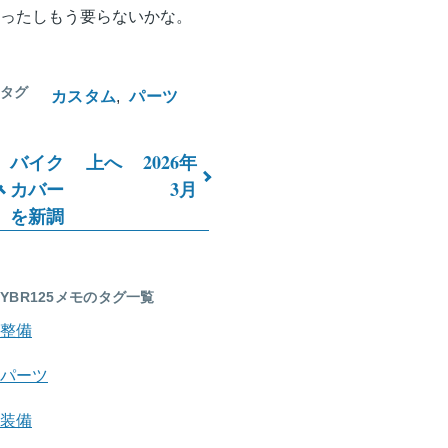
ったしもう要らないかな。
タグ
カスタム
パーツ
バイク
上へ
2026年
ブ
カバー
3月
を新調
ッ
ク
横
YBR125メモのタグ一覧
断
整備
リ
パーツ
ン
装備
ク: