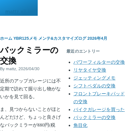
メインコンテンツに移動
mattz.xii.jp
パ
ホーム
YBR125メモ
メンテ&カスタマイズログ
2026年4月
バックミラーの
ン
最近のエントリー
交換
く
パワーフィルターの交換
By
mattz
, 2026/04/30
ず
リヤタイヤ交換
ジェッティングメモ
body
近所のアップガレージには不
シフトペダルの交換
定期で訪れて掘り出し物がな
フロントブレーキパッド
いかを見て回る。
の交換
ま、見つからないことがほと
バイクガレージを買った
んどだけど、ちょっと良さげ
バックミラーの交換
なバックミラーが880円(税
角目化