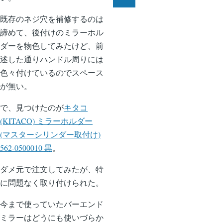
ペ
次
ー
ペ
既存のネジ穴を補修するのは
ジ
ー
諦めて、後付けのミラーホル
送
ジ
ダーを物色してみたけど、前
り
述した通りハンドル周りには
色々付けているのでスペース
が無い。
で、見つけたのが
キタコ
(KITACO) ミラーホルダー
(マスターシリンダー取付け)
562-0500010 黒
。
ダメ元で注文してみたが、特
に問題なく取り付けられた。
今まで使っていたバーエンド
ミラーはどうにも使いづらか