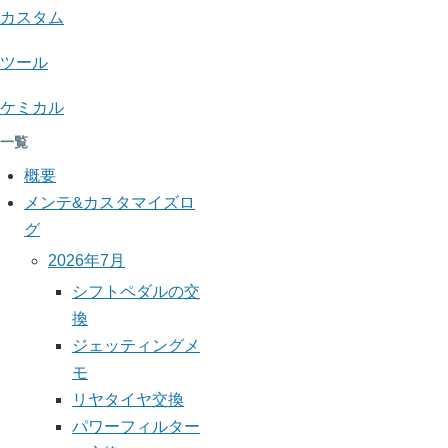
カスタム
YBR125
メ
ツール
モ
ケミカル
一覧
概要
メンテ&カスタマイズロ
グ
2026年7月
シフトペダルの交
換
ジェッティングメ
モ
リヤタイヤ交換
パワーフィルター