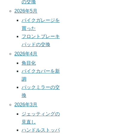
の交換
2026年5月
バイクガレージを
買った
フロントブレーキ
パッドの交換
2026年4月
角目化
バイクカバーを新
調
バックミラーの交
換
2026年3月
ジェッティングの
見直し
ハンドルストッパ