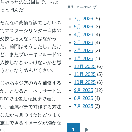
ちゃったのは2回目で、ちょ
月別アーカイブ
っと凹んだ。
7月 2026
(5)
そんなに高価な訳でもないの
5月 2026
(3)
でマスターシリンダー自体の
4月 2026
(4)
交換も考えないではなかっ
3月 2026
(4)
た。前回はそうしたし。だけ
2月 2026
(2)
ど、またブレーキフルードの
1月 2026
(5)
入換しなきゃいけないかと思
12月 2025
(6)
うとかなりめんどくさい。
11月 2025
(5)
じゃあネジ穴の方を補修する
10月 2025
(6)
か、となると、ヘリサートは
9月 2025
(12)
DIYでは色んな意味で難し
8月 2025
(4)
い。金属パテで補修する方法
7月 2025
(3)
なんかも見つけたけどうまく
施工できるイメージが湧かな
1
い。