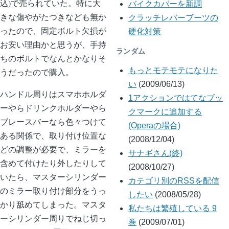
込)で売られていた。特に大
バイクカバーを新調
きな傷やがたつきなども無か
クラッチレバーブーツの
ったので、固定ボルト欠損が
硬化対策
お安い理由かと思うが、手持
ランダム
ちのボルトでなんとかなりそ
もっとモテモテになりた
うだったので購入。
い
(2009/06/13)
ハンドル周りはスマホホルダ
1アクションではてなブッ
ーやらドリンクホルダーやら
クマークに追加する
ブレースバーなら色々つけて
(Operaの場合)
ある関係で、取り付け位置な
(2008/12/04)
どの調整が必要で、ミラーを
サナギさん(終)
含めて付けたり外したりして
(2008/10/27)
いたら、マスターシリンダー
カテゴリ別のRSSを配信
のミラー取り付け部分をうっ
したい
(2008/05/28)
かり舐めてしまった。マスタ
私たちは繁殖している 9
ーシリンダー周りでねじ切っ
巻
(2009/07/01)