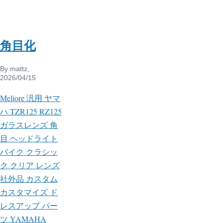
角目化
By
mattz
,
2026/04/15
Meliore 汎用 ヤマ
ハ TZR125 RZ125
ガラスレンズ 角
目 ヘッドライト
バイク クラシッ
ク クリア レンズ
社外品 カスタム
カスタマイズ ド
レスアップ パー
ツ YAMAHA