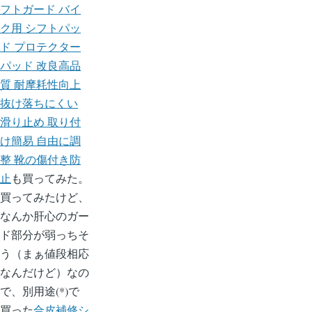
フトガード バイ
ク用 シフトパッ
ド プロテクター
パッド 改良高品
質 耐摩耗性向上
抜け落ちにくい
滑り止め 取り付
け簡易 自由に調
整 靴の傷付き防
止
も買ってみた。
買ってみたけど、
なんか肝心のガー
ド部分が弱っちそ
う（まぁ値段相応
なんだけど）なの
で、別用途(*)で
買った
合皮補修シ