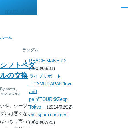
メインコンテンツに移動
メ
mattz.xii.jp
ニ
ュ
ー
パ
ホーム
ン
ランダム
く
PEACE MAKER 2
シフトペダ
ず
(2008/08/31)
ルの交換
ライブリポート
「TAMURAPAN“love
By
mattz
,
and
2026/07/04
pain”TOUR@Zepp
いや、シーソーペ
Tokyo」
(2014/02/22)
ダルは悪くない。
anti spam comment
はっきり言ってめ
(2008/07/25)