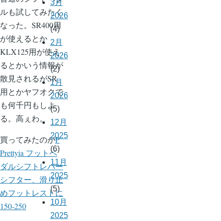
3月
ルも試してみたく
2026
なった。SR400用
(4)
が使えるとか
2月
KLX125用が使え
2026
るとかいう情報が
(2)
散見されるがSR
1月
用とかヤフオクで
2026
も何千円もしよ
(5)
る。高ぇわ。
12月
2025
買ってみたのが
P
(6)
Prettyia フットペ
11月
ダルシフトレバー
2025
シフター、滑り止
(5)
めフットレストに
10月
150-250
2025