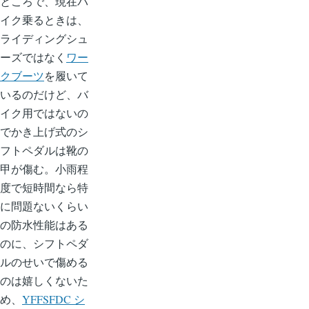
ところで、現在バ
ー
り
イク乗るときは、
ジ
ライディングシュ
ーズではなく
ワー
クブーツ
を履いて
いるのだけど、バ
イク用ではないの
でかき上げ式のシ
フトペダルは靴の
甲が傷む。小雨程
度で短時間なら特
に問題ないくらい
の防水性能はある
のに、シフトペダ
ルのせいで傷める
のは嬉しくないた
め、
YFFSFDC シ