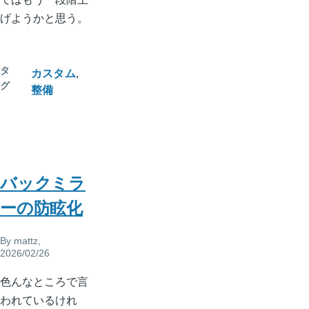
げようかと思う。
タ
カスタム
グ
整備
バックミラ
ーの防眩化
By
mattz
,
2026/02/26
色んなところで言
われているけれ