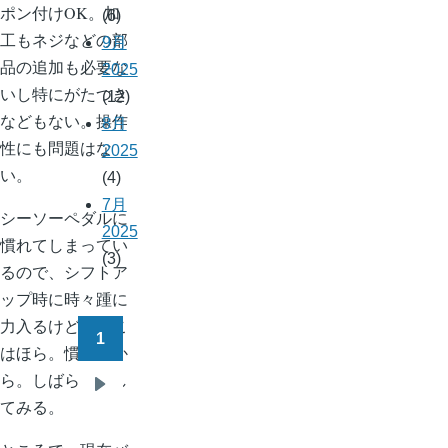
ポン付けOK。加
(6)
工もネジなどの部
9月
品の追加も必要な
2025
いし特にがたつき
(12)
などもない。操作
8月
性にも問題はな
2025
い。
(4)
7月
シーソーペダルに
2025
慣れてしまってい
(3)
るので、シフトア
ップ時に時々踵に
力入るけど、そこ
1
ペ
はほら。慣れだか
ー
ら。しばらく試し
次
ジ
てみる。
ペ
送