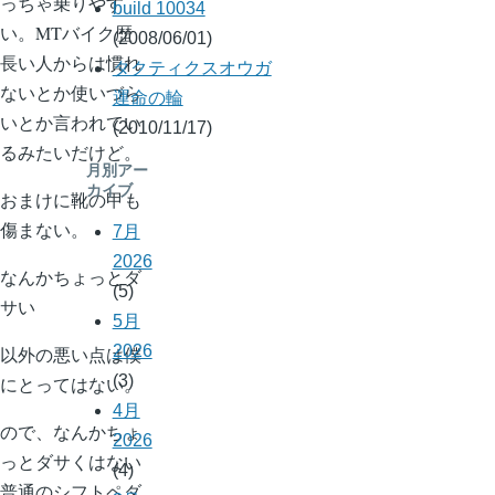
っちゃ乗りやす
build 10034
い。MTバイク歴
(2008/06/01)
長い人からは慣れ
タクティクスオウガ
ないとか使いづら
運命の輪
いとか言われてい
(2010/11/17)
るみたいだけど。
月別アー
カイブ
おまけに靴の甲も
傷まない。
7月
2026
なんかちょっとダ
(5)
サい
5月
2026
以外の悪い点は僕
(3)
にとってはない。
4月
ので、なんかちょ
2026
っとダサくはない
(4)
普通のシフトペダ