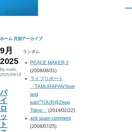
メインコンテンツに移動
メ
mattz.xii.jp
ニ
ュ
ー
パ
ホーム
月別アーカイブ
9月
ン
ランダム
2025
く
PEACE MAKER 2
By
mattz
,
ず
(2008/08/31)
2025/09/18
ライブリポート
「TAMURAPAN“love
パ
and
イ
pain”TOUR@Zepp
ロ
Tokyo」
(2014/02/22)
ッ
anti spam comment
ト
(2008/07/25)