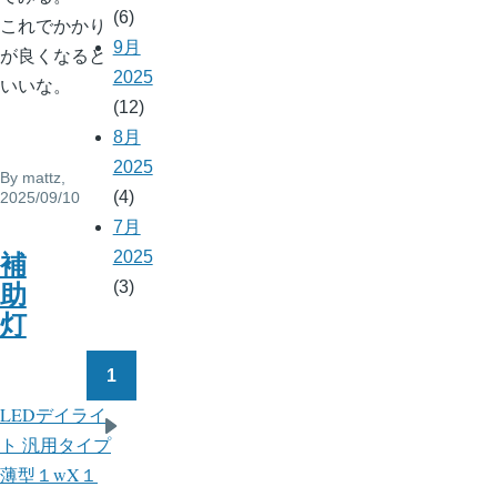
(6)
これでかかり
9月
が良くなると
2025
いいな。
(12)
8月
2025
By
mattz
,
(4)
2025/09/10
7月
2025
補
(3)
助
灯
1
ペ
LEDデイライ
ー
次
ト 汎用タイプ
ジ
ペ
薄型１wX１
送