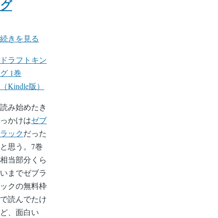
グ
ド
続きを見る
ラ
ドラフトキン
フ
グ 1巻
ト
（Kindle版）
キ
ン
読み始めたき
グ
っかけは
ゼブ
の
ラック
だった
と思う。7巻
相当部分くら
いまでゼブラ
ックの無料枠
で読んでたけ
ど、面白い