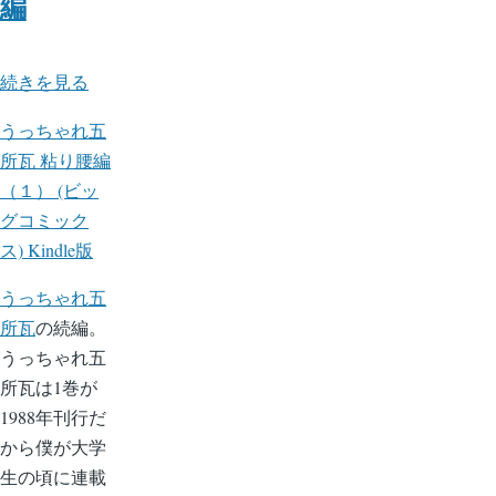
編
う
続きを見る
っ
うっちゃれ五
ち
所瓦 粘り腰編
ゃ
（１） (ビッ
れ
グコミック
五
ス) Kindle版
所
瓦
うっちゃれ五
粘
所瓦
の続編。
り
うっちゃれ五
腰
所瓦は1巻が
編
1988年刊行だ
の
から僕が大学
生の頃に連載