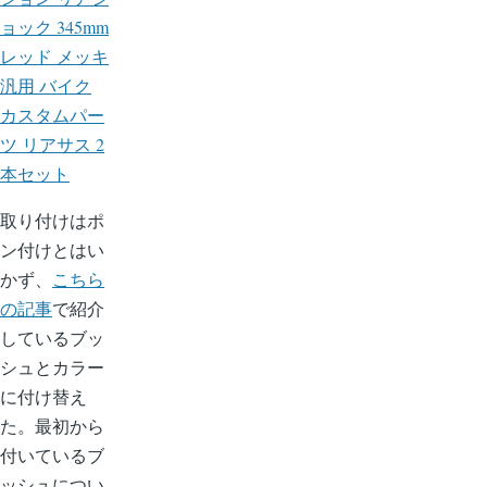
ョック 345mm
レッド メッキ
汎用 バイク
カスタムパー
ツ リアサス 2
本セット
取り付けはポ
ン付けとはい
かず、
こちら
の記事
で紹介
しているブッ
シュとカラー
に付け替え
た。最初から
付いているブ
ッシュについ