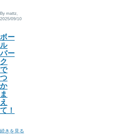
By
mattz
,
2025/09/10
ボー
ル
パー
ク
で
つ
か
ま
え
て！
ボ
続きを見る