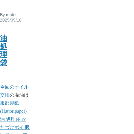
By
mattz
,
2025/09/10
油
処
理
袋
今回のオイル
交換
の廃油は
服部製紙
(Hattoripaper)
油 処理袋 か
たづけポイ 吸