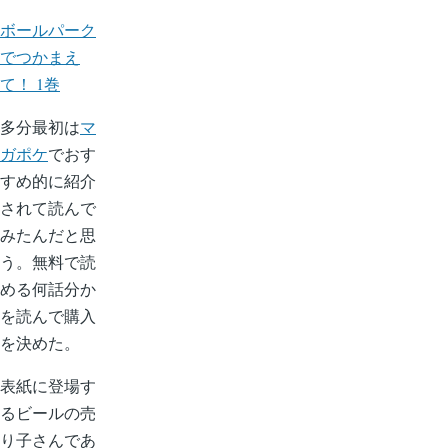
ー
ボールパーク
ル
でつかまえ
パ
て！ 1巻
ー
ク
多分最初は
マ
で
ガポケ
でおす
つ
すめ的に紹介
か
されて読んで
ま
みたんだと思
え
う。無料で読
て！
める何話分か
の
を読んで購入
を決めた。
表紙に登場す
るビールの売
り子さんであ