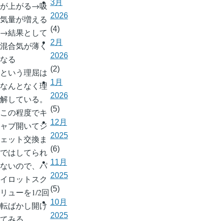
3月
が上がる→吸
2026
気量が増える
(4)
→結果として
2月
混合気が薄く
2026
なる
(2)
という理屈は
1月
なんとなく理
2026
解している。
(5)
この程度でキ
12月
ャブ開いてジ
2025
ェット交換ま
(6)
ではしてられ
11月
ないので、パ
2025
イロットスク
(5)
リューを1/2回
10月
転ばかし開け
2025
てみる。