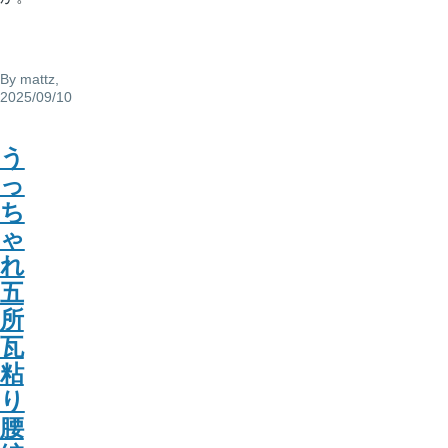
By
mattz
,
2025/09/10
う
っ
ち
ゃ
れ
五
所
瓦
粘
り
腰