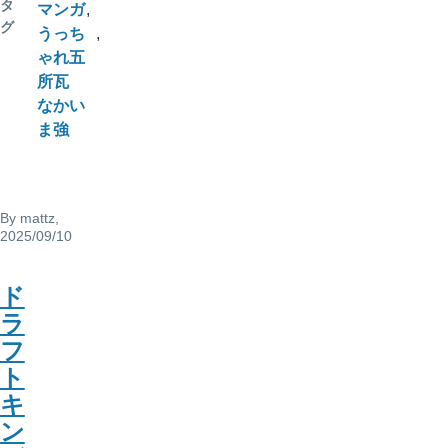
タ
マンガ
グ
うっち
ゃれ五
所瓦
なかい
ま強
By
mattz
,
2025/09/10
ド
ラ
フ
ト
キ
ン