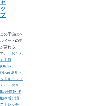
ャ
ッ
プ
この季節はヘ
ルメットの中
が蒸れる。
で、「
おたふ
く手袋
(Otafuku
Glove) 夏用ヘ
ッドキャップ
カバー付き
[吸汗速乾 接
触冷感 消臭
ストレッチ