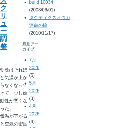
ス
build 10034
ク
(2008/06/01)
リ
タクティクスオウガ
ュ
運命の輪
ー
(2010/11/17)
調
月別アー
整
カイブ
7月
2026
朝晩はそれほ
(5)
ど気温が上が
5月
らなくなって
2026
きて、少し始
(3)
動性が悪くな
4月
った。
2026
気温が下がる
(4)
と空気の密度