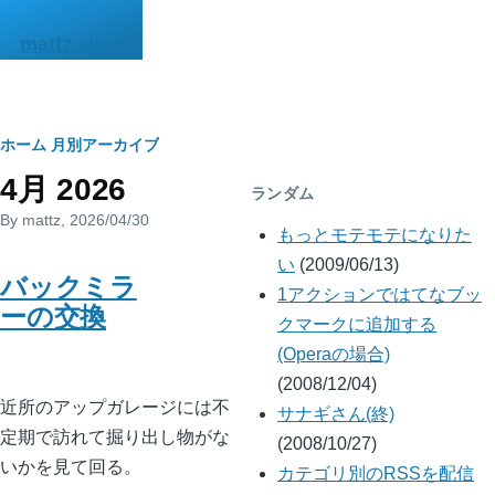
メインコンテンツに移動
mattz.xii.jp
パ
ホーム
月別アーカイブ
4月 2026
ン
ランダム
By
mattz
, 2026/04/30
く
もっとモテモテになりた
ず
い
(2009/06/13)
バックミラ
1アクションではてなブッ
ーの交換
クマークに追加する
(Operaの場合)
(2008/12/04)
近所のアップガレージには不
サナギさん(終)
定期で訪れて掘り出し物がな
(2008/10/27)
いかを見て回る。
カテゴリ別のRSSを配信