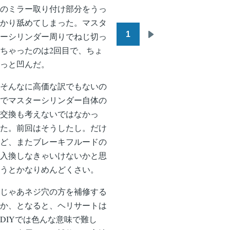
のミラー取り付け部分をうっ
かり舐めてしまった。マスタ
1
ーシリンダー周りでねじ切っ
ペ
次
ちゃったのは2回目で、ちょ
ー
ペ
っと凹んだ。
ジ
ー
送
ジ
そんなに高価な訳でもないの
り
でマスターシリンダー自体の
交換も考えないではなかっ
た。前回はそうしたし。だけ
ど、またブレーキフルードの
入換しなきゃいけないかと思
うとかなりめんどくさい。
じゃあネジ穴の方を補修する
か、となると、ヘリサートは
DIYでは色んな意味で難し