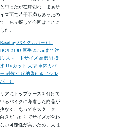
と思ったが在庫切れ。まぁサ
イズ面で若干不満もあったの
で、色々探して今回はこれに
した。
Rosefray バイクカバー 6L-
BOX 210D 厚手 255cmまで対
応 スマートサイズ 高機能 撥
水 UVカット 大型 車体カバ
ー 耐候性 収納袋付き（シル
バー）
リアにトップケースを付けて
いるバイクに考慮した商品が
少なく、あってもスクーター
向きだったりでサイズが合わ
ない可能性が高いため、大は