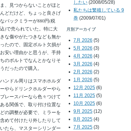
したい
(2008/05/28)
ま、見つからないことがほと
私たちは繁殖している 9
んどだけど、ちょっと良さげ
巻
(2009/07/01)
なバックミラーが880円(税
込)で売られていた。特に大
月別アーカイブ
きな傷やがたつきなども無か
7月 2026
(5)
ったので、固定ボルト欠損が
5月 2026
(3)
お安い理由かと思うが、手持
4月 2026
(4)
ちのボルトでなんとかなりそ
3月 2026
(4)
うだったので購入。
2月 2026
(2)
1月 2026
(5)
ハンドル周りはスマホホルダ
12月 2025
(6)
ーやらドリンクホルダーやら
11月 2025
(5)
ブレースバーなら色々つけて
10月 2025
(6)
ある関係で、取り付け位置な
9月 2025
(12)
どの調整が必要で、ミラーを
8月 2025
(4)
含めて付けたり外したりして
7月 2025
(3)
いたら、マスターシリンダー