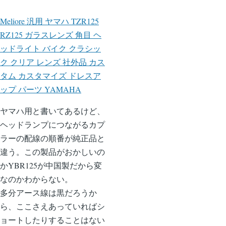
Meliore 汎用 ヤマハ TZR125
RZ125 ガラスレンズ 角目 ヘ
ッドライト バイク クラシッ
ク クリア レンズ 社外品 カス
タム カスタマイズ ドレスア
ップ パーツ YAMAHA
ヤマハ用と書いてあるけど、
ヘッドランプにつながるカプ
ラーの配線の順番が純正品と
違う。この製品がおかしいの
かYBR125が中国製だから変
なのかわからない。
多分アース線は黒だろうか
ら、ここさえあっていればシ
ョートしたりすることはない