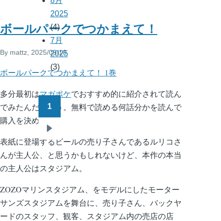
8月
2025
ボールパークでつかまえて！
(4)
7月
By
mattz
, 2025/09/10
2025
(3)
ボールパークでつかまえて！ 1巻
多分最初は
マガポケ
でおすすめ的に紹介されて読ん
でみたんだと思う。無料で読める何話分かを読んで
1
ペ
購入を決めた。
ー
次
ジ
表紙に登場するビールの売り子さんであるルリコさ
ペ
送
んが主人公、と思うかもしれないけど、本作の本当
ー
り
の主人公はスタジアム。
ジ
ZOZOマリンスタジアム、をモデルにしたモーター
サンズスタジアムを舞台に、売り子さん、バックヤ
ードのスタッフ、観客、スタジアム内の売店の店