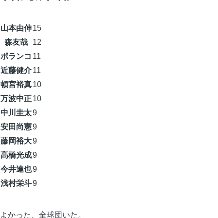
山本由伸
15
森友哉
12
ポランコ
11
近藤健介
11
頓宮裕真
10
万波中正
10
中川圭太
9
安田尚憲
9
藤岡裕大
9
高橋光成
9
今井達也
9
浅村栄斗
9
よかった、全球団いた。