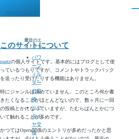
メインコンテンツに移動
メ
mattz.xii.jp
ニ
ュ
ー
最近のエ
このサイトについて
ントリー
パワ
mattz
の個人サイトです。基本的にはブログとして使
ーフ
っているつもりですが、コメントやトラックバック
ィル
を送ったり受けたりする機能はありません。
ター
特にジャンルは決めていません。このところ何か書
の交
きたくなることがほとんどないので、数ヶ月に一回
換
の投稿とかになっていますが、たむらぱんとかにつ
リヤ
いて触れることが多めです。
タイ
ヤ交
かつてはOpera関係のエントリが多めだったかと思
換
いますが、今はもう使うことがないので、最近の