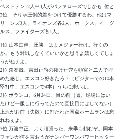
ベストテン12人中4人がバファローズでしかも1位と
2位。そりゃ圧倒的差をつけて優勝するわ。他はマ
リーンズ3人、ライオンズ各2人、ホークス、イーグ
ルス、ファイターズ各1人。
1位 山本由伸。圧勝。はよメジャー行け。行くの
か。もう対戦しなくていいかと思うよ嬉しくてしょ
うがねぇよ。
2位 森友哉。吉田正尚の抜けた穴を頓宮と二人で埋
めた感じ。エスコン好きだろ？（ビジターでの10本
塁打中、エスコンで4本）うちに来いよ。
3位 ポランコ。6月24日、目の前（嘘。球場にはい
たけど一服しに行ってたので直接目にはしてない）
上沢がお前（失敬）に打たれた同点ホームランは忘
れねぇよ。
5位 万波中正。よく頑張った。来季も頼むぞ。岡本
ファンが何を言おうがナンバーワンパワーヒッター