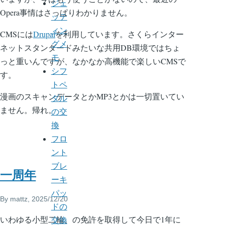
ジェ
Opera事情はさっぱりわかりません。
ッテ
ィン
CMSには
Drupal
を利用しています。さくらインター
グメ
ネットスタンダードみたいな共用DB環境ではちょ
モ
っと重いんですが、なかなか高機能で楽しいCMSで
シフ
す。
トペ
漫画のスキャンデータとかMP3とかは一切置いてい
ダル
ません。帰れ。
の交
換
フロ
ント
ブレ
一周年
ーキ
パッ
By
mattz
, 2025/12/20
ドの
いわゆる小型二輪、の免許を取得して今日で1年に
交換