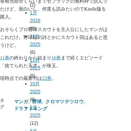
巻相当部分くらいまでゼブラックの無料枠で読んで
(2)
たけど、面白いし、何度も読みたいのでKindle版を
1月
購入。
2026
(5)
おそらくプロ野球スカウトを主人公にしたマンガは
12月
これだけ。野球狂の詩とかにスカウト回はあると思
2025
うけど。
(6)
11巻
の終わりから始まり
16巻
まで続くエピソード
11月
「捨てられた天才」が珠玉。
2025
(5)
現時点での最新刊は
22巻
。
10月
2025
(6)
タ
マンガ
野球
クロマツテツロウ
グ
9月
ドラフトキング
2025
(12)