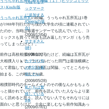
うっちゃれ五所瓦 粘り腰編（１） (ビッグコミック
ではてなブ
ス) Kindle版
ックマーク
に追加する
うっちゃれ五所瓦
の続編。うっちゃれ五所瓦は1巻
(Operaの場
が1988年刊行だから僕が大学生の頃に連載されてい
合)
たのか。当時は毎週サンデーでも読んでいたし、コ
(2008/12/04)
ミックスも買って何度も読み返したマンガ（もう売
サナギさん
ってしまったけど）。
(終)
前作は高校相撲が舞台だったけど、続編は五所瓦が
(2008/10/27)
大相撲入りして、ライバルだった田門は最強横綱と
カテゴリ別
して君臨していて、五所瓦は関脇、ってところから
のRSSを配
始まる。この時点で34歳。
信したい
(2008/05/28)
相撲部時代のチームメイトのその後なんかもちょろ
私たちは繁
っと描かれていて、前作を読んでいた人ならより楽
殖している
しく読めると思う。読んでない人でもそれなりには
9巻
面白いと思うけど、十全に楽しむなら前作知識あっ
(2009/07/01)