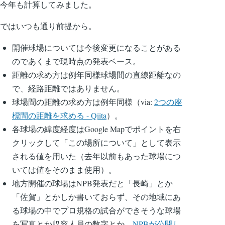
今年も計算してみました。
ではいつも通り前提から。
開催球場については今後変更になることがある
のであくまで現時点の発表ベース。
距離の求め方は例年同様球場間の直線距離なの
で、経路距離ではありません。
球場間の距離の求め方は例年同様（via:
2つの座
標間の距離を求める - Qiita
）。
各球場の緯度経度はGoogle Mapでポイントを右
クリックして「この場所について」として表示
される値を用いた（去年以前もあった球場につ
いては値をそのまま使用）。
地方開催の球場はNPB発表だと「長崎」とか
「佐賀」とかしか書いておらず、その地域にあ
る球場の中でプロ規格の試合ができそうな球場
を写真とか収容人員の数字とか、
NPBが公開し