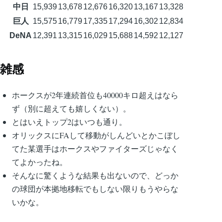
中日
15,939
13,678
12,676
16,320
13,167
13,328
巨人
15,575
16,779
17,335
17,294
16,302
12,834
DeNA
12,391
13,315
16,029
15,688
14,592
12,127
雑感
ホークスが2年連続首位も40000キロ超えはなら
ず（別に超えても嬉しくない）。
とはいえトップ2はいつも通り。
オリックスにFAして移動がしんどいとかこぼし
てた某選手はホークスやファイターズじゃなく
てよかったね。
そんなに驚くような結果も出ないので、どっか
の球団が本拠地移転でもしない限りもうやらな
いかな。