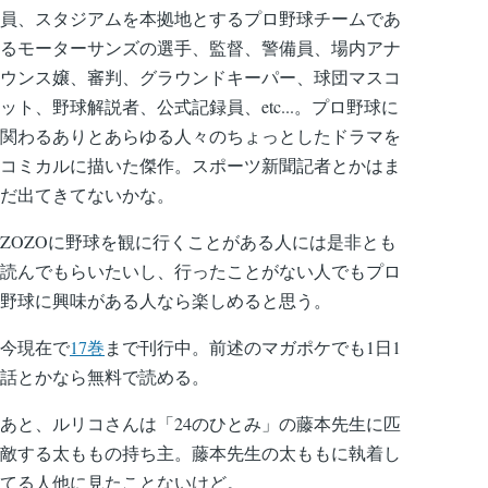
員、スタジアムを本拠地とするプロ野球チームであ
るモーターサンズの選手、監督、警備員、場内アナ
ウンス嬢、審判、グラウンドキーパー、球団マスコ
ット、野球解説者、公式記録員、etc...。プロ野球に
関わるありとあらゆる人々のちょっとしたドラマを
コミカルに描いた傑作。スポーツ新聞記者とかはま
だ出てきてないかな。
ZOZOに野球を観に行くことがある人には是非とも
読んでもらいたいし、行ったことがない人でもプロ
野球に興味がある人なら楽しめると思う。
今現在で
17巻
まで刊行中。前述のマガポケでも1日1
話とかなら無料で読める。
あと、ルリコさんは「24のひとみ」の藤本先生に匹
敵する太ももの持ち主。藤本先生の太ももに執着し
てる人他に見たことないけど。