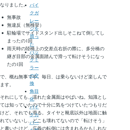
なりました。
バイ
クガ
無事故
レー
無違反（無検挙）
ジを
駐輪場でサイドスタンド出しそこねて倒してし
買っ
まったの1回
た
雨天時の陸橋上の交差点右折の際に、多分橋の
バッ
継ぎ目部の金属面踏んで滑って転けそうになっ
クミ
たの1回
ラー
の交
で、概ね無事です。毎日、は乗らないけど楽しんで
換
ます。
角目
それにしても、濡れた金属面はやばいね。知識とし
化
ては知っていたので十分に気をつけていたつもりだ
バイ
けど、それでも滑る。タイヤと靴底以外は地面に触
クカ
れていないし、どこも壊れてないので「転けそう」
バー
と書いたけど、広義の転倒には含まれるかもしれな