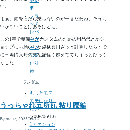
を新
い。
調
クラ
まぁ、雨降ったら乗らないのが一番だわね。そうも
ッチ
いかないことはあるけども。
レバ
この1年で整備とかカスタムのための用品代とかシ
ーブ
ョップにお願いした点検費用ざっと計算したらすで
ーツ
に車両購入時の支払額軽く超えててちょっとびっく
の硬
りした。
化対
策
ランダム
もっとモテ
モテになり
うっちゃれ五所瓦 粘り腰編
たい
(2009/06/13)
By
mattz
, 2025/09/10
1アクション