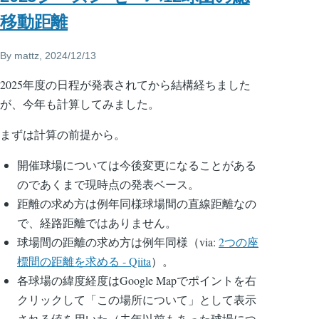
移動距離
By
mattz
, 2024/12/13
2025年度の日程が発表されてから結構経ちました
が、今年も計算してみました。
まずは計算の前提から。
開催球場については今後変更になることがある
のであくまで現時点の発表ベース。
距離の求め方は例年同様球場間の直線距離なの
で、経路距離ではありません。
球場間の距離の求め方は例年同様（via:
2つの座
標間の距離を求める - Qiita
）。
各球場の緯度経度はGoogle Mapでポイントを右
クリックして「この場所について」として表示
される値を用いた（去年以前もあった球場につ