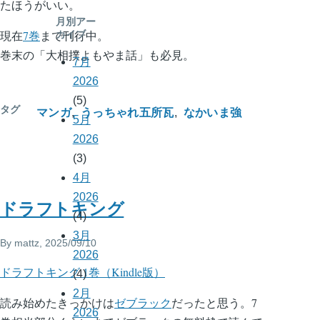
たほうがいい。
月別アー
現在
7巻
まで刊行中。
カイブ
巻末の「大相撲よもやま話」も必見。
7月
2026
(5)
タグ
マンガ
うっちゃれ五所瓦
なかいま強
5月
2026
(3)
4月
2026
ドラフトキング
(4)
3月
By
mattz
, 2025/09/10
2026
ドラフトキング 1巻（Kindle版）
(4)
2月
読み始めたきっかけは
ゼブラック
だったと思う。7
2026