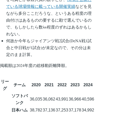
ている球場情報に載っている開催実績
などを見
ながら多分ここだろうな、というある程度の理
由付けはあるものの要するに勘で選んでいるの
で、もしかしたら数㎞程度のずれはあるかもし
れない。
何故か今年もジャイアンツ戦2試合(DeNA戦1試
合と中日戦が1試合)が未定なので、その分は未
定のまま計算。
掲載順は2024年度の総移動距離降順。
リー
チーム
2020
2021
2022
2023
2024
グ
ソフトバ
36,035
36,062
43,991
36,966
40,596
ンク
日本ハム
38,782
37,136
37,253
37,178
34,992