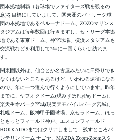
団本拠地制覇（各球場でファイターズ戦を観るの
意)を目標にしていまして、関東圏のパ・リーグ球
団の本拠地であるベルーナドーム、ZOZOマリンス
タジアムは毎年数回は行きますし、セ・リーグ本拠
地である東京ドーム、神宮球場、横浜スタジアムも
交流戦などを利用して2年に一回くらいは訪れま
す。
関東圏以外は、仙台とか名古屋みたいに日帰りでき
なくはないところもあるけど、いわゆる遠征になる
ので、年に一つ選んで行くようにしています。昨年
までに、ヤフオクドーム(現みずほPayPayドーム)、
楽天生命パーク宮城(現楽天モバイルパーク宮城)、
札幌ドーム、阪神甲子園球場、京セラドーム、ほっ
ともっとフィールド神戸、エスコンフィールド
HOKKAIDOまではクリアしまして、残すところバ
ンテリンドーム ナゴヤ、MAZDA Zoom-Zoomスタ