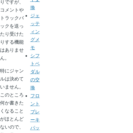
りですが、
換
コメントや
ジェ
トラックバ
ッテ
ックを送っ
ィン
たり受けた
グメ
りする機能
モ
はありませ
シフ
ん。
トペ
特にジャン
ダル
ルは決めて
の交
いません。
換
このところ
フロ
何か書きた
ント
くなること
ブレ
がほとんど
ーキ
ないので、
パッ