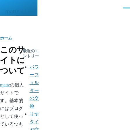
メインコンテンツに移動
メ
mattz.xii.jp
ニ
ュ
ー
パ
ホーム
このサ
ン
最近のエ
ントリー
イトに
く
パワ
ついて
ず
ーフ
ィル
mattz
の個人
ター
サイトで
の交
す。基本的
換
にはブログ
リヤ
として使っ
タイ
ているつも
ヤ交