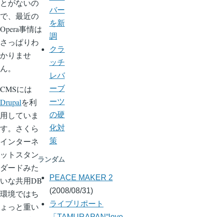
とがないの
バー
で、最近の
を新
Opera事情は
調
さっぱりわ
クラ
かりませ
ッチ
ん。
レバ
CMSには
ーブ
Drupal
を利
ーツ
用していま
の硬
す。さくら
化対
インターネ
策
ットスタン
ランダム
ダードみた
PEACE MAKER 2
いな共用DB
(2008/08/31)
環境ではち
ライブリポート
ょっと重い
「TAMURAPAN“love