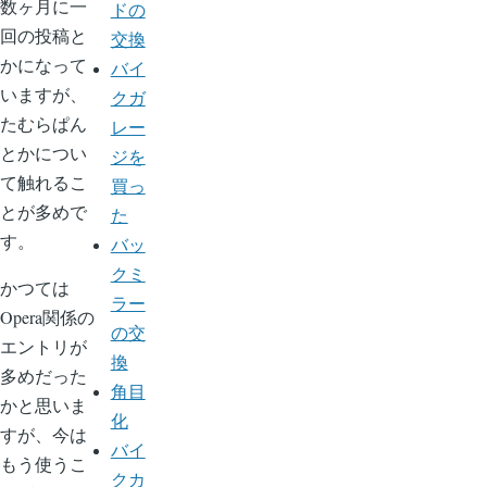
数ヶ月に一
ドの
回の投稿と
交換
かになって
バイ
いますが、
クガ
たむらぱん
レー
とかについ
ジを
て触れるこ
買っ
とが多めで
た
す。
バッ
クミ
かつては
ラー
Opera関係の
の交
エントリが
換
多めだった
角目
かと思いま
化
すが、今は
バイ
もう使うこ
クカ