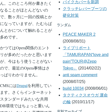
バイクカバーを新調
ん。このところ何か書きたく
クラッチレバーブーツの
なることがほとんどないの
硬化対策
で、数ヶ月に一回の投稿とか
になっていますが、たむらぱ
ランダム
んとかについて触れることが
PEACE MAKER 2
多めです。
(2008/08/31)
かつてはOpera関係のエント
ライブリポート
リが多めだったかと思います
「TAMURAPAN“love and
が、今はもう使うことがない
pain”TOUR@Zepp
ので、最近のOpera事情はさ
Tokyo」
(2014/02/22)
っぱりわかりません。
anti spam comment
(2008/07/25)
CMSには
Drupal
を利用してい
build 10034
(2008/06/01)
ます。さくらインターネット
タクティクスオウガ 運命
スタンダードみたいな共用
の輪
(2010/11/17)
DB環境ではちょっと重いん
月別アーカイブ