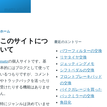
メインコンテンツに移動
mattz.xii.jp
パ
ホーム
このサイトにつ
ン
最近のエントリー
いて
く
パワーフィルターの交換
ず
リヤタイヤ交換
mattz
の個人サイトです。基
ジェッティングメモ
本的にはブログとして使って
シフトペダルの交換
いるつもりですが、コメント
フロントブレーキパッド
やトラックバックを送ったり
の交換
受けたりする機能はありませ
バイクガレージを買った
ん。
バックミラーの交換
角目化
特にジャンルは決めていませ