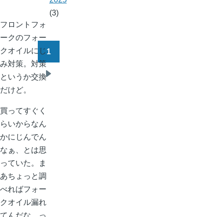
(3)
フロントフォ
ークのフォー
クオイルにじ
1
ペ
み対策。対策
ー
というか交換
次
ジ
だけど。
ペ
送
ー
り
買ってすぐく
ジ
らいからなん
かにじんでん
なぁ、とは思
っていた。ま
あちょっと調
べればフォー
クオイル漏れ
てんだな、っ