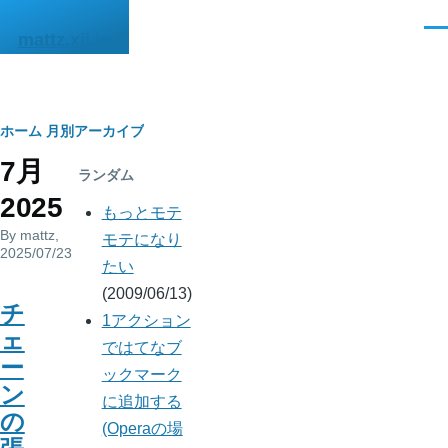
メインコンテンツに移動
メ
mattz.xii.jp
ニ
ュ
ー
パ
ホーム
月別アーカイブ
7月
ン
ランダム
2025
く
もっとモテ
By
mattz
,
ず
モテになり
2025/07/23
たい
(2009/06/13)
チ
1アクション
ェ
ではてなブ
ー
ックマーク
ン
に追加する
の
(Operaの場