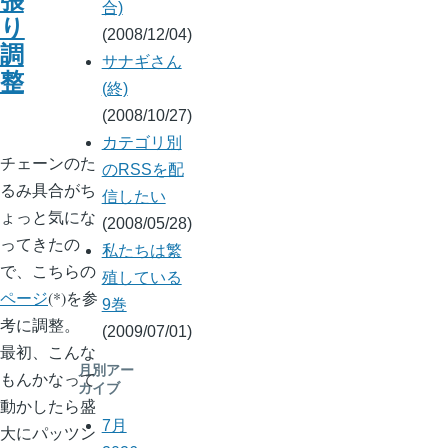
張
合)
り
(2008/12/04)
調
サナギさん
整
(終)
(2008/10/27)
カテゴリ別
チェーンのた
のRSSを配
るみ具合がち
信したい
ょっと気にな
(2008/05/28)
ってきたの
私たちは繁
で、こちらの
殖している
ページ
(*)を参
9巻
考に調整。
(2009/07/01)
最初、こんな
月別アー
もんかなって
カイブ
動かしたら盛
7月
大にパッツン