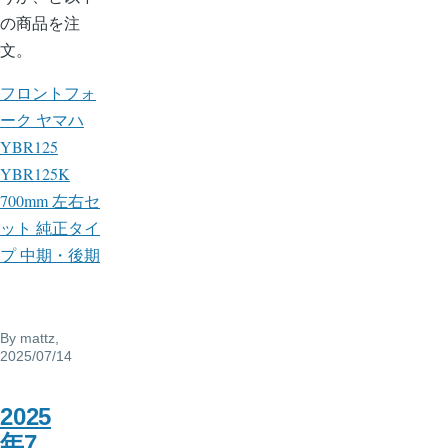
の商品を注
文。
フロントフォ
ーク ヤマハ
YBR125
YBR125K
700mm 左右セ
ット 純正タイ
プ 中期・後期
By
mattz
,
2025/07/14
2025
年7