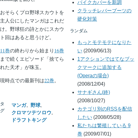
バイクカバーを新調
クラッチレバーブーツの
おそらくプロ野球スカウトを
硬化対策
主人公にしたマンガはこれだ
け。野球狂の詩とかにスカウ
ランダム
ト回はあると思うけど。
もっとモテモテになりた
11巻
の終わりから始まり
16巻
い
(2009/06/13)
まで続くエピソード「捨てら
1アクションではてなブッ
れた天才」が珠玉。
クマークに追加する
(Operaの場合)
現時点での最新刊は
22巻
。
(2008/12/04)
サナギさん(終)
(2008/10/27)
タ
マンガ
野球
カテゴリ別のRSSを配信
グ
クロマツテツロウ
したい
(2008/05/28)
ドラフトキング
私たちは繁殖している 9
巻
(2009/07/01)