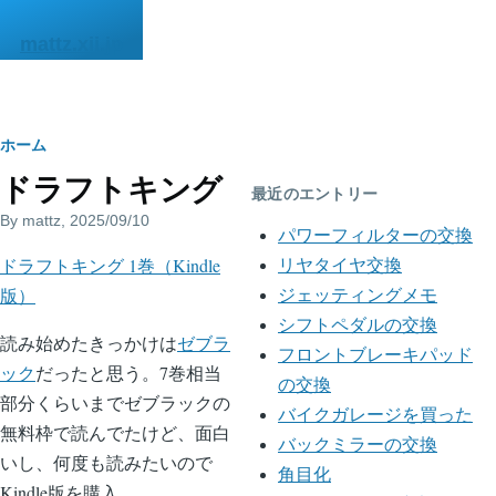
メインコンテンツに移動
mattz.xii.jp
パ
ホーム
ドラフトキング
ン
最近のエントリー
By
mattz
, 2025/09/10
く
パワーフィルターの交換
ドラフトキング 1巻（Kindle
ず
リヤタイヤ交換
版）
ジェッティングメモ
シフトペダルの交換
読み始めたきっかけは
ゼブラ
フロントブレーキパッド
ック
だったと思う。7巻相当
の交換
部分くらいまでゼブラックの
バイクガレージを買った
無料枠で読んでたけど、面白
バックミラーの交換
いし、何度も読みたいので
角目化
Kindle版を購入。