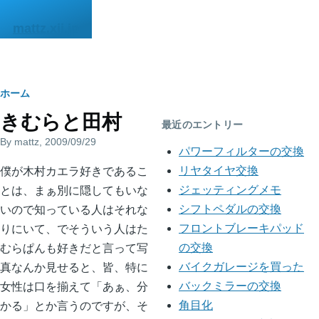
メインコンテンツに移動
mattz.xii.jp
パ
ホーム
きむらと田村
ン
最近のエントリー
By
mattz
, 2009/09/29
く
パワーフィルターの交換
僕が木村カエラ好きであるこ
ず
リヤタイヤ交換
とは、まぁ別に隠してもいな
ジェッティングメモ
いので知っている人はそれな
シフトペダルの交換
りにいて、でそういう人はた
フロントブレーキパッド
むらぱんも好きだと言って写
の交換
真なんか見せると、皆、特に
バイクガレージを買った
女性は口を揃えて「あぁ、分
バックミラーの交換
かる」とか言うのですが、そ
角目化