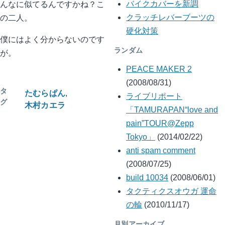
んなに似てるんですかね？こ
バイクカバーを新調
の二人。
クラッチレバーブーツの
硬化対策
僕にはよく分からないのです
ランダム
が。
PEACE MAKER 2
(2008/08/31)
タ
たむらぱん
ライブリポート
グ
木村カエラ
「TAMURAPAN“love and
pain”TOUR@Zepp
Tokyo」
(2014/02/22)
anti spam comment
(2008/07/25)
build 10034
(2008/06/01)
タクティクスオウガ 運命
の輪
(2010/11/17)
月別アーカイブ