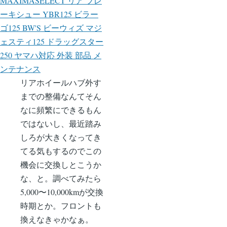
MAXIMASELECT リア ブレ
ーキシュー YBR125 ビラー
ゴ125 BW'S ビーウィズ マジ
ェスティ125 ドラッグスター
250 ヤマハ対応 外装 部品 メ
ンテナンス
リアホイールハブ外す
までの整備なんてそん
なに頻繁にできるもん
ではないし、最近踏み
しろが大きくなってき
てる気もするのでこの
機会に交換しとこうか
な、と。調べてみたら
5,000〜10,000kmが交換
時期とか。フロントも
換えなきゃかなぁ。