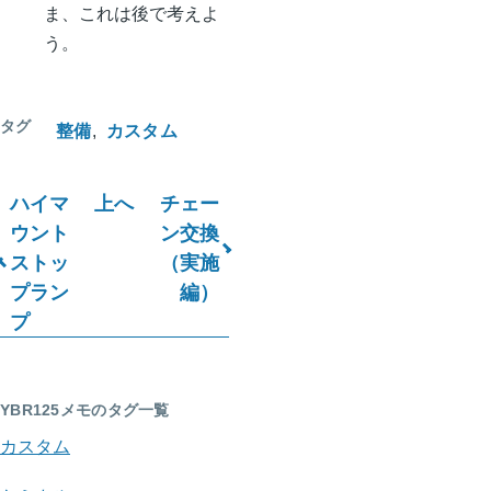
ま、これは後で考えよ
う。
タグ
整備
カスタム
ハイマ
上へ
チェー
ブ
ウント
ン交換
ストッ
（実施
ッ
プラン
編）
ク
プ
横
断
YBR125メモのタグ一覧
リ
カスタム
ン