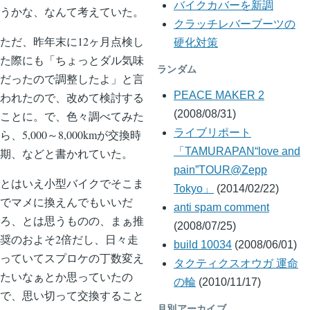
バイクカバーを新調
うかな、なんて考えていた。
クラッチレバーブーツの
ただ、昨年末に12ヶ月点検し
硬化対策
た際にも「ちょっとダル気味
ランダム
だったので調整したよ」と言
PEACE MAKER 2
われたので、改めて検討する
(2008/08/31)
ことに。で、色々調べてみた
ライブリポート
ら、5,000～8,000kmが交換時
「TAMURAPAN“love and
期、などと書かれていた。
pain”TOUR@Zepp
とはいえ小型バイクでそこま
Tokyo」
(2014/02/22)
でマメに換えんでもいいだ
anti spam comment
ろ、とは思うものの、まぁ推
(2008/07/25)
奨のおよそ2倍だし、日々走
build 10034
(2008/06/01)
っていてスプロケの丁数変え
タクティクスオウガ 運命
たいなぁとか思っていたの
の輪
(2010/11/17)
で、思い切って交換すること
月別アーカイブ