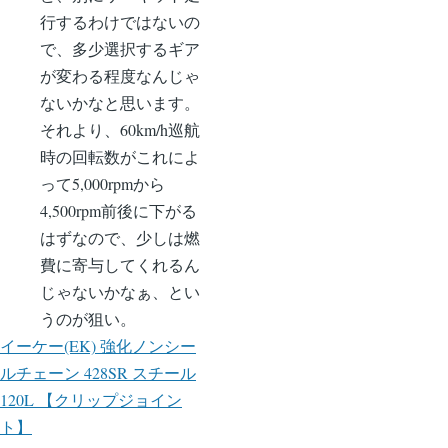
ー
ペ
行するわけではないの
ジ
ー
で、多少選択するギア
送
ジ
が変わる程度なんじゃ
り
ないかなと思います。
それより、60km/h巡航
時の回転数がこれによ
って5,000rpmから
4,500rpm前後に下がる
はずなので、少しは燃
費に寄与してくれるん
じゃないかなぁ、とい
うのが狙い。
イーケー(EK) 強化ノンシー
ルチェーン 428SR スチール
120L 【クリップジョイン
ト】