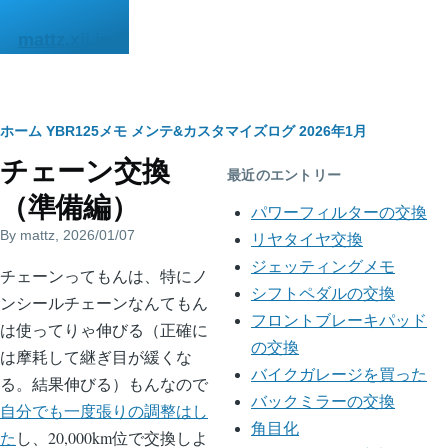
メインコンテンツに移動
mattz.xii.jp
パ
ホーム
YBR125メモ
メンテ&カスタマイズログ
2026年1月
チェーン交換
ン
最近のエントリー
（準備編）
く
パワーフィルターの交換
By
mattz
, 2026/01/07
ず
リヤタイヤ交換
ジェッティングメモ
body
チェーンってもんは、特にノ
シフトペダルの交換
ンシールチェーンなんてもん
フロントブレーキパッド
は使ってりゃ伸びる（正確に
の交換
は摩耗して継ぎ目が緩くな
バイクガレージを買った
る。結果伸びる）もんなので
バックミラーの交換
自分でも一度張りの調整はし
角目化
た
し、20,000km位で交換しよ