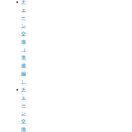
チ
ェ
ー
ン
交
換
（
準
備
編
）
チ
ェ
ー
ン
交
換