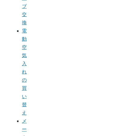
ブ
交
換
電
動
空
気
入
れ
の
買
い
替
え
メ
ー