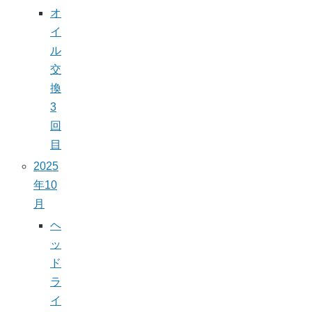
オ
イ
ル
交
換
3
回
目
2025
年10
月
ヘ
ッ
ド
ラ
イ