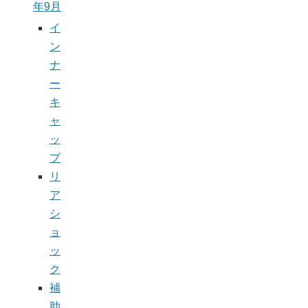
年9月
イ
ン
ナ
ー
キ
ャ
ッ
プ
リ
ア
シ
ョ
ッ
ク
補
助