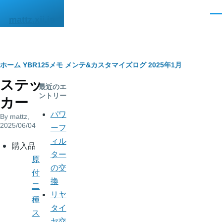
メインコンテンツに移動
メ
mattz.xii.jp
ニ
ュ
ー
パ
ホーム
YBR125メモ
メンテ&カスタマイズログ
2025年1月
ステッ
ン
最近のエ
ントリー
カー
く
パワ
By
mattz
,
ず
2025/06/04
ーフ
ィル
body
購入品
ター
原
の交
付
換
二
リヤ
種
タイ
ス
ヤ交