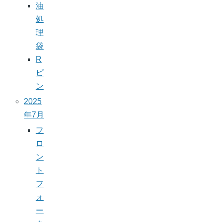
油
処
理
袋
R
ピ
ン
2025
年7月
フ
ロ
ン
ト
フ
ォ
ー