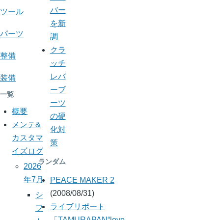
YBR125
バー
ツール
メ
を新
パーツ
モ
調
クラ
整備
ッチ
レバ
装備
ーブ
一覧
ーツ
概要
の硬
メンテ&
化対
カスタマ
策
イズログ
ランダム
2026
年7月
PEACE MAKER 2
(2008/08/31)
シ
ライブリポート
フ
「TAMURAPAN“love