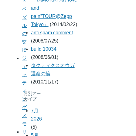
ト
and
ペ
pain”TOUR@Zepp
ダ
Tokyo」
(2014/02/22)
ル
anti spam comment
の
(2008/07/25)
交
build 10034
換
(2008/06/01)
ジ
タクティクスオウガ
ェ
運命の輪
ッ
(2010/11/17)
テ
ィ
月別アー
ン
カイブ
グ
7月
メ
2026
モ
(5)
リ
5月