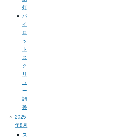
灯
パ
イ
ロ
ッ
ト
ス
ク
リ
ュ
ー
調
整
2025
年8月
ス