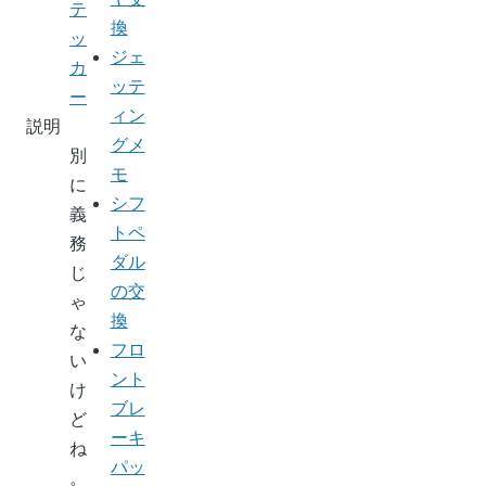
テ
換
ッ
ジェ
カ
ッテ
ー
ィン
説明
グメ
別
モ
に
シフ
義
トペ
務
ダル
じ
の交
ゃ
換
な
フロ
い
ント
け
ブレ
ど
ーキ
ね
パッ
。