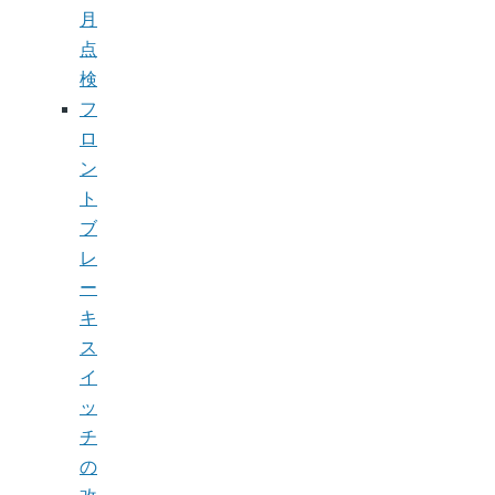
月
点
検
フ
ロ
ン
ト
ブ
レ
ー
キ
ス
イ
ッ
チ
の