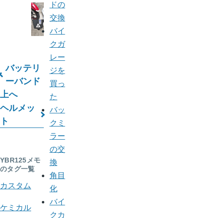
ドの
交換
バイ
クガ
レー
バッテリ
ジを
ブ
ーバンド
買っ
上へ
ッ
た
ヘルメッ
バッ
ク
ト
クミ
横
ラー
断
の交
YBR125メモ
換
リ
のタグ一覧
角目
ン
カスタム
化
ク:
バイ
ケミカル
クカ