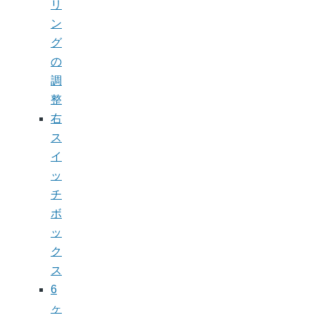
リ
ン
グ
の
調
整
右
ス
イ
ッ
チ
ボ
ッ
ク
ス
6
ヶ