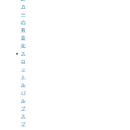
カ
ー
の
有
音
化
ス
ロ
ッ
ト
ル
バ
ル
ブ
ス
プ