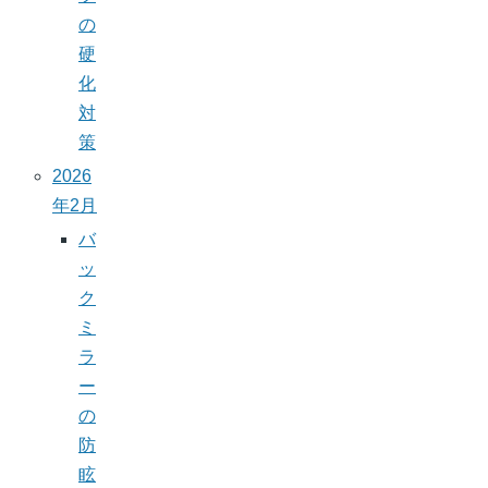
の
硬
化
対
策
2026
年2月
バ
ッ
ク
ミ
ラ
ー
の
防
眩