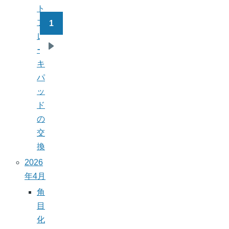
ト
ブ
1
ペ
レ
ー
ー
次
ジ
キ
ペ
送
パ
ー
り
ッ
ジ
ド
の
交
換
2026
年4月
角
目
化