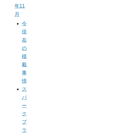
年11
月
今
現
在
の
積
載
事
情
ス
パ
ー
ク
プ
ラ