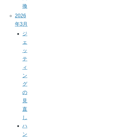
換
2026
年3月
ジ
ェ
ッ
テ
ィ
ン
グ
の
見
直
し
ハ
ン