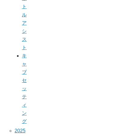
ト
ル
ア
シ
ス
ト
キ
ャ
ブ
セ
ッ
テ
ィ
ン
グ
2025