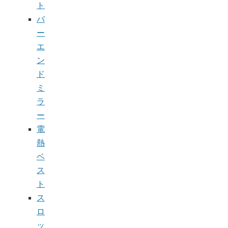
ト
バ
ー
エ
ン
ド
ミ
ラ
ー
電
熱
ベ
ス
ト
ス
ロ
ッ