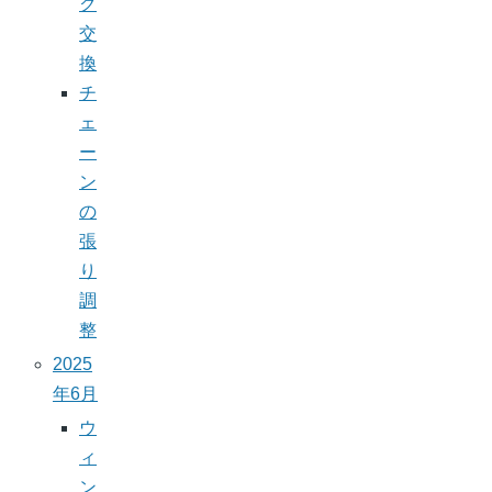
ク
交
換
チ
ェ
ー
ン
の
張
り
調
整
2025
年6月
ウ
ィ
ン