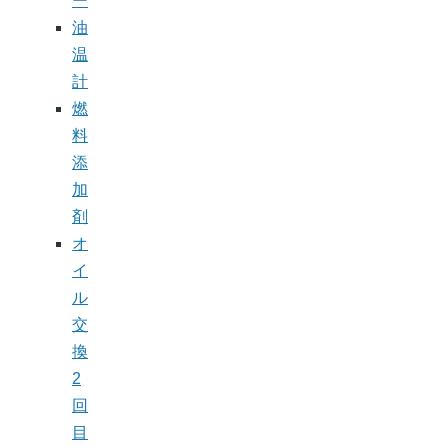
ー
油
温
計
燃
料
添
加
剤
オ
イ
ル
交
換
2
回
目