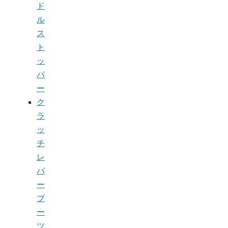
ド
ル
ス
ト
ッ
パ
ー
ク
ラ
ッ
チ
レ
バ
ー
ブ
ー
ツ