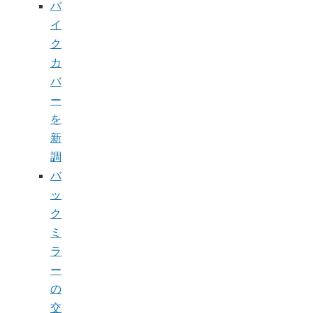
バ
イ
ク
カ
バ
ー
を
新
調
バ
ッ
ク
ミ
ラ
ー
の
交