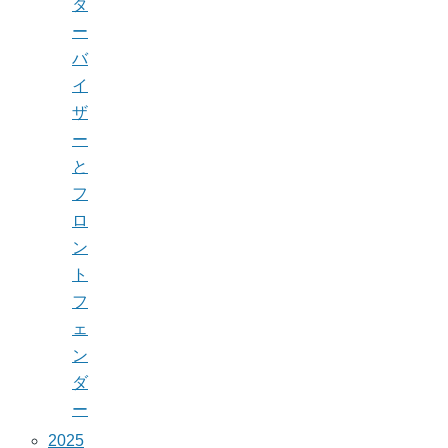
タ
ー
バ
イ
ザ
ー
と
フ
ロ
ン
ト
フ
ェ
ン
ダ
ー
2025