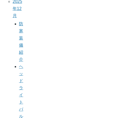
2025
年12
月
防
寒
装
備
紹
介
ヘ
ッ
ド
ラ
イ
ト
バ
ル