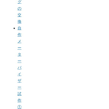
グ
の
交
換
自
作
メ
ー
タ
ー
バ
イ
ザ
ー
試
作
①