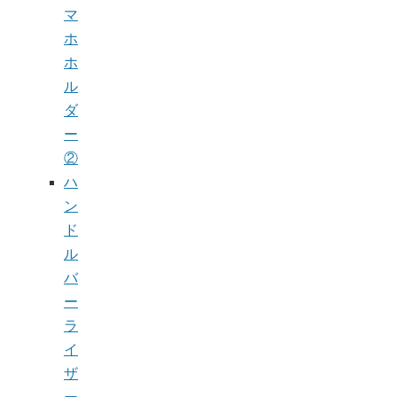
マ
ホ
ホ
ル
ダ
ー
②
ハ
ン
ド
ル
バ
ー
ラ
イ
ザ