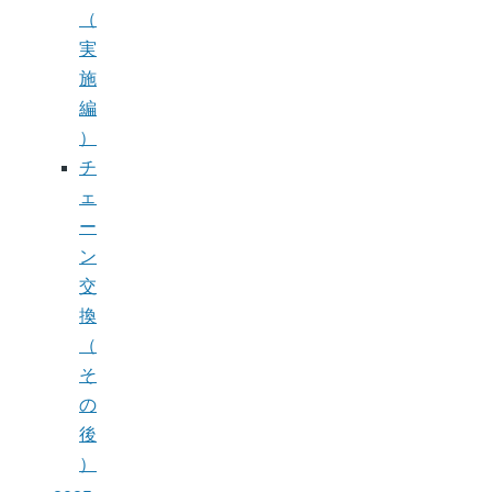
（
実
施
編
）
チ
ェ
ー
ン
交
換
（
そ
の
後
）