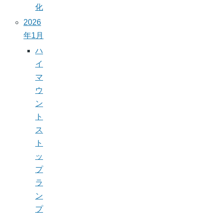
化
2026
年1月
ハ
イ
マ
ウ
ン
ト
ス
ト
ッ
プ
ラ
ン
プ