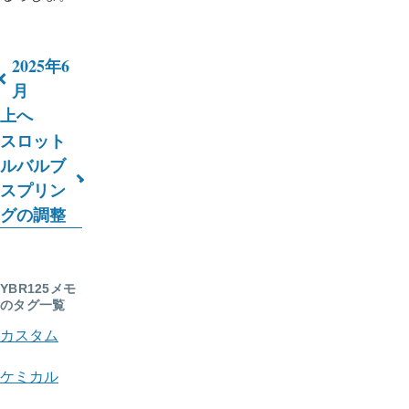
2025年6
ブ
月
上へ
ッ
スロット
ク
ルバルブ
横
スプリン
グの調整
断
リ
ン
YBR125メモ
のタグ一覧
ク:
カスタム
YBR125
ケミカル
メ