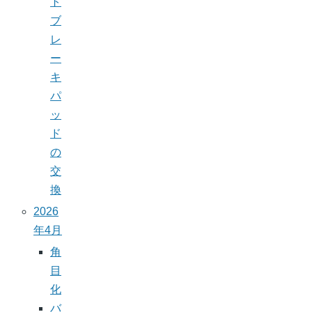
ト
ブ
レ
ー
キ
パ
ッ
ド
の
交
換
2026
年4月
角
目
化
バ