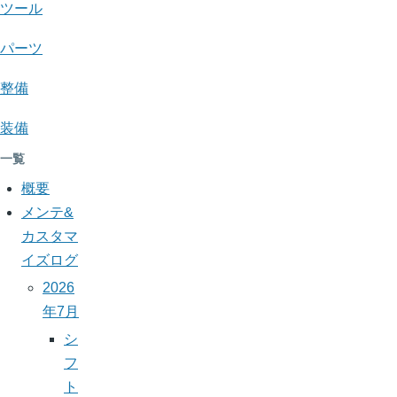
モ
ツール
パーツ
整備
装備
一覧
概要
メンテ&
カスタマ
イズログ
2026
年7月
シ
フ
ト