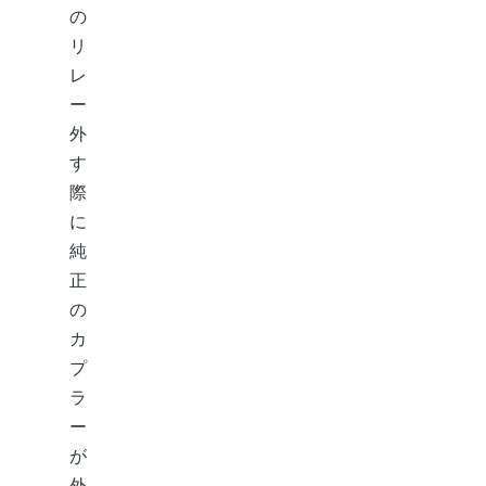
の
リ
レ
ー
外
す
際
に
純
正
の
カ
プ
ラ
ー
が
外