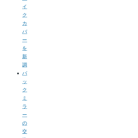
イ
ク
カ
バ
ー
を
新
調
バ
ッ
ク
ミ
ラ
ー
の
交