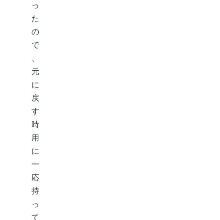
っ
た
の
で
、
元
に
戻
す
時
用
に
一
応
持
っ
て