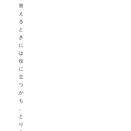
替
え
る
と
き
に
は
役
に
立
つ
か
も
。
と
り