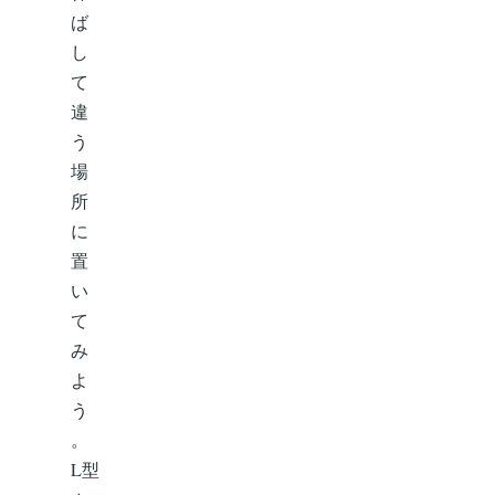
ば
し
て
違
う
場
所
に
置
い
て
み
よ
う
。
L型