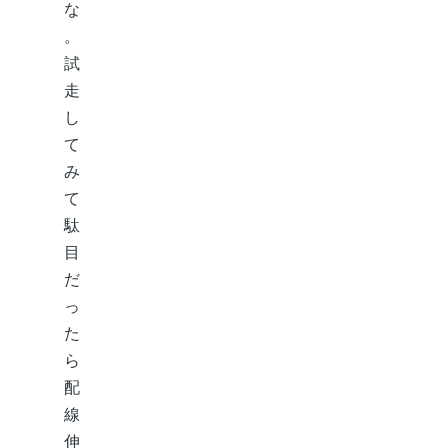
な
。
試
走
し
て
み
て
駄
目
だ
っ
た
ら
配
線
伸