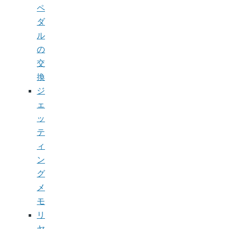
ペ
ダ
ル
の
交
換
ジ
ェ
ッ
テ
ィ
ン
グ
メ
モ
リ
ヤ