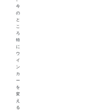
今
の
と
こ
ろ
特
に
ウ
イ
ン
カ
ー
を
変
え
る