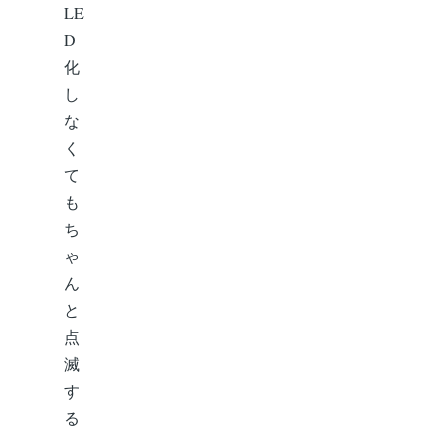
LE
D
化
し
な
く
て
も
ち
ゃ
ん
と
点
滅
す
る
。