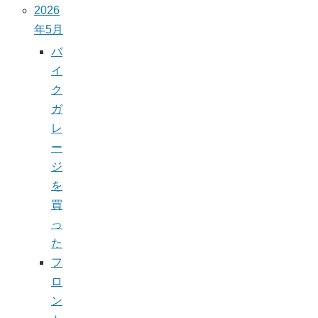
2026
年5月
バ
イ
ク
ガ
レ
ー
ジ
を
買
っ
た
フ
ロ
ン