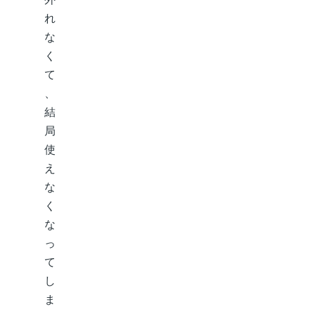
れ
な
く
て
、
結
局
使
え
な
く
な
っ
て
し
ま