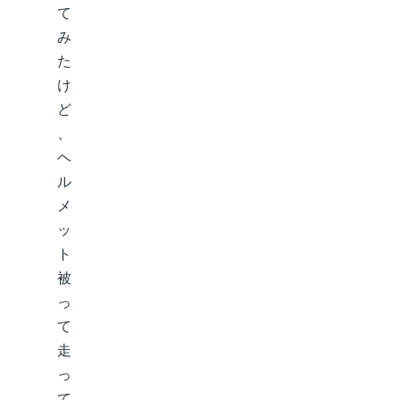
て
み
た
け
ど
、
ヘ
ル
メ
ッ
ト
被
っ
て
走
っ
て