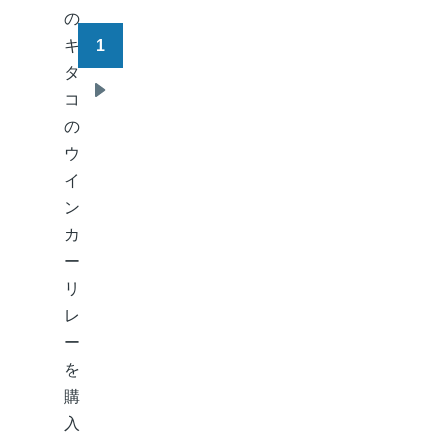
の
キ
1
ペ
タ
ー
コ
次
ジ
の
ペ
送
ウ
ー
り
イ
ジ
ン
カ
ー
リ
レ
ー
を
購
入