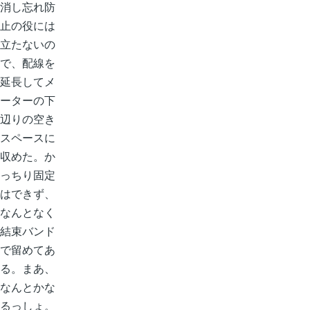
消し忘れ防
止の役には
立たないの
で、配線を
延長してメ
ーターの下
辺りの空き
スペースに
収めた。か
っちり固定
はできず、
なんとなく
結束バンド
で留めてあ
る。まあ、
なんとかな
るっしょ。