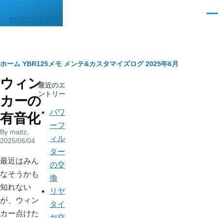
メインコンテンツに移動
メ
mattz.xii.jp
ニ
ュ
ー
パ
ホーム
YBR125メモ
メンテ&カスタマイズログ
2025年6月
ウィン
ン
最近のエ
ントリー
カーの
く
パワ
有音化
ず
ーフ
By
mattz
,
ィル
2025/06/04
ター
body
最近はみん
の交
なそうかも
換
知れない
リヤ
が、ウィン
タイ
カー点けた
ヤ交