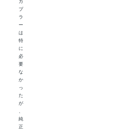
カ
プ
ラ
ー
は
特
に
必
要
な
か
っ
た
が
、
純
正