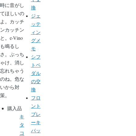
時に音がし
換
てほしいの
ジェ
よ。カッチ
ッテ
ンカッチン
ィン
と。e-Vino
グメ
も鳴るし
モ
さ。ぶっち
シフ
ゃけ、消し
トペ
忘れちゃう
ダル
のね。危な
の交
いから対
換
策。
フロ
ント
購入品
ブレ
キ
ーキ
タ
パッ
コ