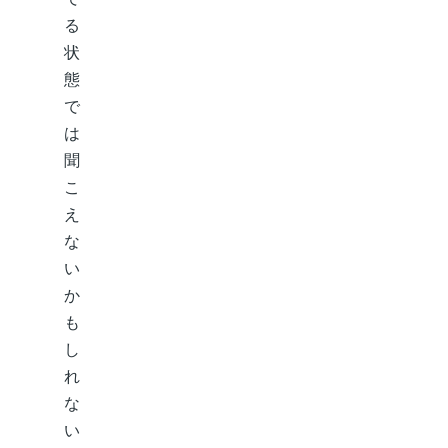
る
状
態
で
は
聞
こ
え
な
い
か
も
し
れ
な
い