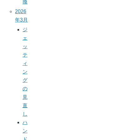
換
2026
年3月
ジ
ェ
ッ
テ
ィ
ン
グ
の
見
直
し
ハ
ン
ド