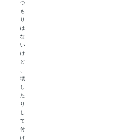
つ
も
り
は
な
い
け
ど
、
壊
し
た
り
し
て
付
け