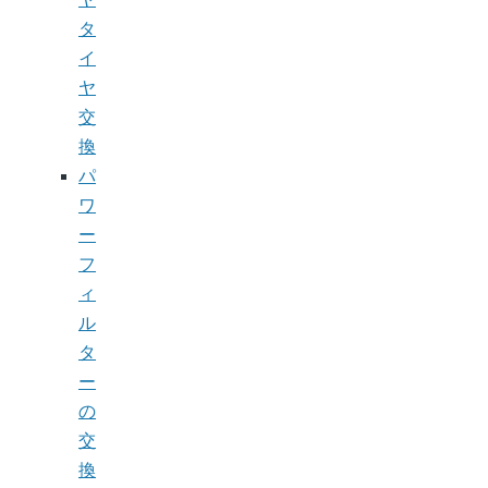
タ
イ
ヤ
交
換
パ
ワ
ー
フ
ィ
ル
タ
ー
の
交
換