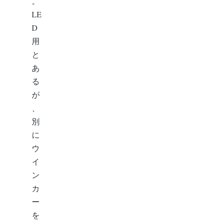
。
LE
D
用
と
あ
る
が
、
別
に
ウ
イ
ン
カ
ー
を