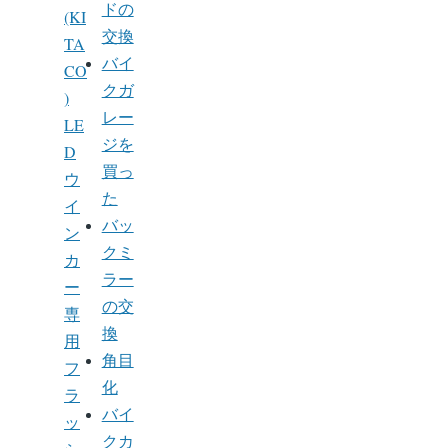
ドの
(KI
交換
TA
バイ
CO
クガ
)
レー
LE
ジを
D
買っ
ウ
た
イ
バッ
ン
クミ
カ
ラー
ー
の交
専
換
用
角目
フ
化
ラ
バイ
ッ
クカ