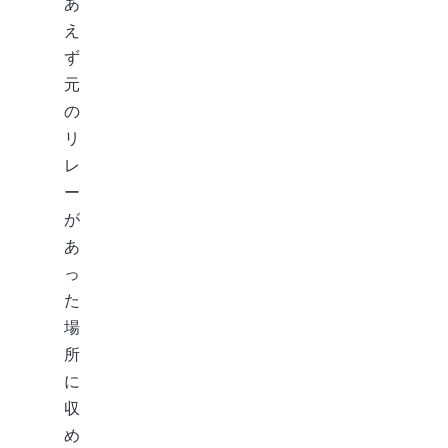
あ
え
ず
元
の
リ
レ
ー
が
あ
っ
た
場
所
に
収
め