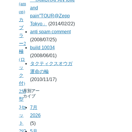
(am
and
on)
pain”TOUR@Zepp
カ
Tokyo」
(2014/02/22)
プ
anti spam comment
ラ
(2008/07/25)
ー2
build 10034
極
(2008/06/01)
(ロ
タクティクスオウガ
ッ
運命の輪
ク
(2010/11/17)
付)
250
月別アー
カイブ
型
3セ
7月
ッ
2026
ト
(5)
297
5月