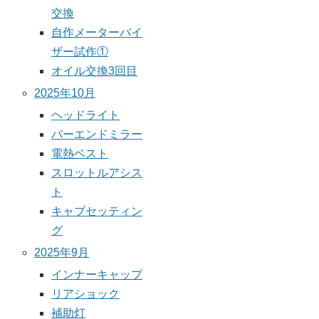
交換
自作メーターバイ
ザー試作①
オイル交換3回目
2025年10月
ヘッドライト
バーエンドミラー
電熱ベスト
スロットルアシス
ト
キャブセッティン
グ
2025年9月
インナーキャップ
リアショック
補助灯