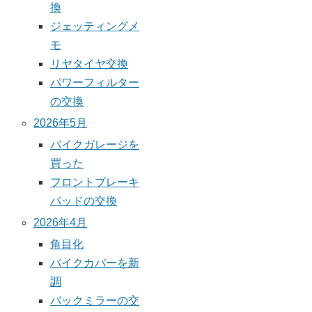
ー
ペ
換
ジ
ー
ジェッティングメ
送
ジ
モ
り
リヤタイヤ交換
パワーフィルター
の交換
2026年5月
バイクガレージを
買った
フロントブレーキ
パッドの交換
2026年4月
角目化
バイクカバーを新
調
バックミラーの交