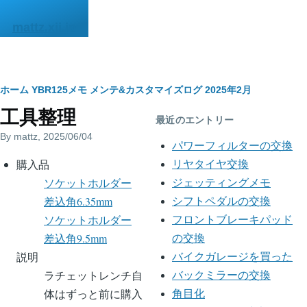
メインコンテンツに移動
mattz.xii.jp
パ
ホーム
YBR125メモ
メンテ&カスタマイズログ
2025年2月
工具整理
ン
最近のエントリー
By
mattz
, 2025/06/04
く
パワーフィルターの交換
body
購入品
ず
リヤタイヤ交換
ソケットホルダー
ジェッティングメモ
差込角6.35mm
シフトペダルの交換
ソケットホルダー
フロントブレーキパッド
差込角9.5mm
の交換
説明
バイクガレージを買った
ラチェットレンチ自
バックミラーの交換
体はずっと前に購入
角目化