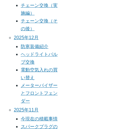
チェーン交換（実
施編）
チェーン交換（そ
の後）
2025年12月
防寒装備紹介
ヘッドライトバル
ブ交換
電動空気入れの買
い替え
メーターバイザー
とフロントフェン
ダー
2025年11月
今現在の積載事情
スパークプラグの