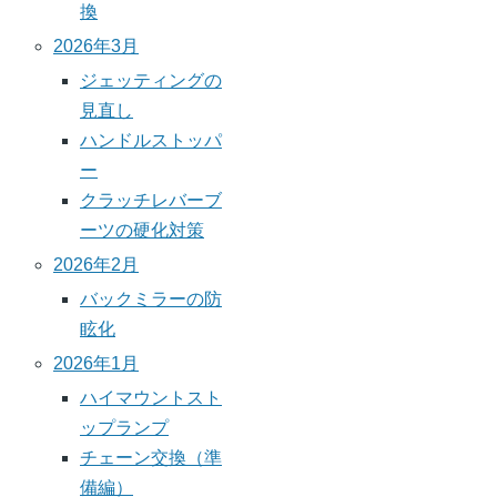
換
2026年3月
ジェッティングの
見直し
ハンドルストッパ
ー
クラッチレバーブ
ーツの硬化対策
2026年2月
バックミラーの防
眩化
2026年1月
ハイマウントスト
ップランプ
チェーン交換（準
備編）