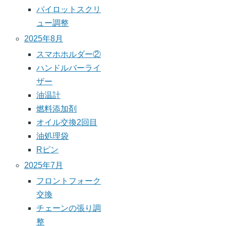
パイロットスクリ
ュー調整
2025年8月
スマホホルダー②
ハンドルバーライ
ザー
油温計
燃料添加剤
オイル交換2回目
油処理袋
Rピン
2025年7月
フロントフォーク
交換
チェーンの張り調
整