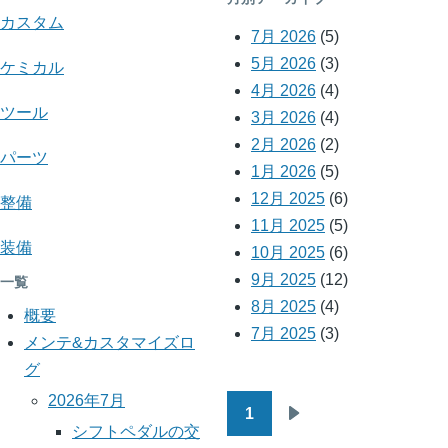
横
カスタム
7月 2026
(5)
断
5月 2026
(3)
ケミカル
リ
4月 2026
(4)
ツール
ン
3月 2026
(4)
2月 2026
(2)
ク:
パーツ
1月 2026
(5)
YBR125
12月 2025
(6)
整備
メ
11月 2025
(5)
装備
10月 2025
(6)
モ
9月 2025
(12)
一覧
8月 2025
(4)
概要
7月 2025
(3)
メンテ&カスタマイズロ
グ
2026年7月
1
ペ
次
シフトペダルの交