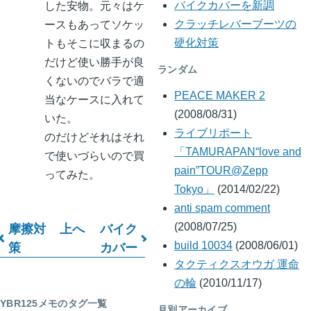
した安物。元々はケ
バイクカバーを新調
ースもあってソケッ
クラッチレバーブーツの
トもそこに収まるの
硬化対策
だけど使い勝手が良
ランダム
くないのでバラで適
PEACE MAKER 2
当なケースに入れて
(2008/08/31)
いた。
ライブリポート
のだけどそれはそれ
「TAMURAPAN“love and
で使いづらいので買
pain”TOUR@Zepp
ってみた。
Tokyo」
(2014/02/22)
anti spam comment
摩擦対
上へ
バイク
(2008/07/25)
ブ
策
カバー
build 10034
(2008/06/01)
タクティクスオウガ 運命
ッ
の輪
(2010/11/17)
ク
YBR125メモのタグ一覧
月別アーカイブ