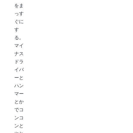
をま
っす
ぐに
す
る。
マイ
ナス
ドラ
イバ
ーと
ハン
マー
とか
でコ
ンコ
ンと