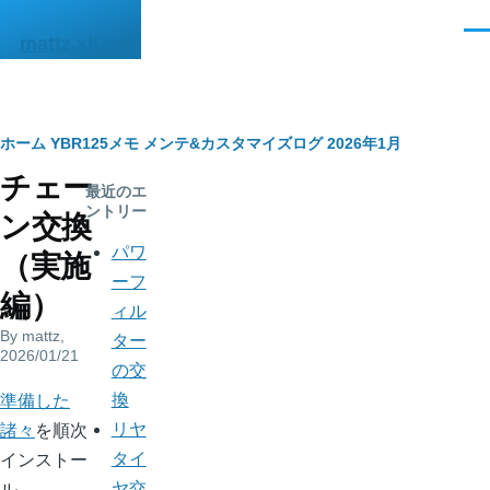
メインコンテンツに移動
メ
mattz.xii.jp
ニ
ュ
ー
パ
ホーム
YBR125メモ
メンテ&カスタマイズログ
2026年1月
チェー
ン
最近のエ
ントリー
ン交換
く
パワ
（実施
ず
ーフ
編）
ィル
By
mattz
,
ター
2026/01/21
の交
body
準備した
換
諸々
を順次
リヤ
インストー
タイ
ル。
ヤ交