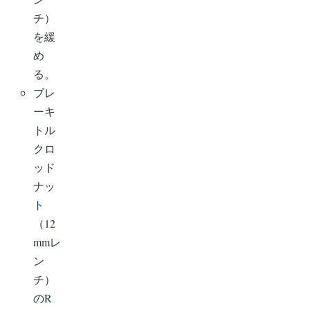
チ）
を緩
め
る。
ブレ
ーキ
トル
クロ
ッド
ナッ
ト
（12
mmレ
ン
チ）
のR