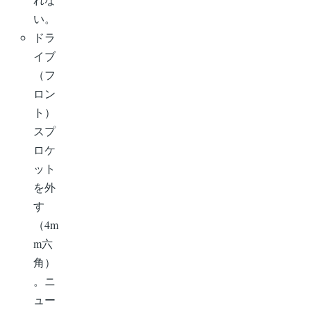
い。
ドラ
イブ
（フ
ロン
ト）
スプ
ロケ
ット
を外
す
（4m
m六
角）
。ニ
ュー