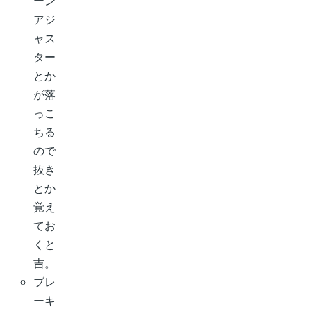
ーン
アジ
ャス
ター
とか
が落
っこ
ちる
ので
抜き
とか
覚え
てお
くと
吉。
ブレ
ーキ