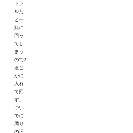
トラ
ルだ
と一
緒に
回っ
てし
まう
ので2
速と
かに
入れ
て回
す。
つい
でに
周り
の汚