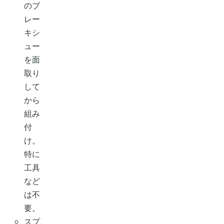
のブ
レー
キシ
ュー
を面
取り
して
から
組み
付
け。
特に
工具
など
は不
要。
スプ