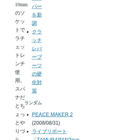
10mm
バー
のソ
を新
ケッ
調
トで
クラ
ラチ
ッチ
ェッ
レバ
トレ
ーブ
ンチ
ーツ
使
の硬
用。
化対
スパ
策
ナだ
ランダム
とち
ょっ
PEACE MAKER 2
とや
(2008/08/31)
りづ
ライブリポート
ら
「TAMURAPAN“love