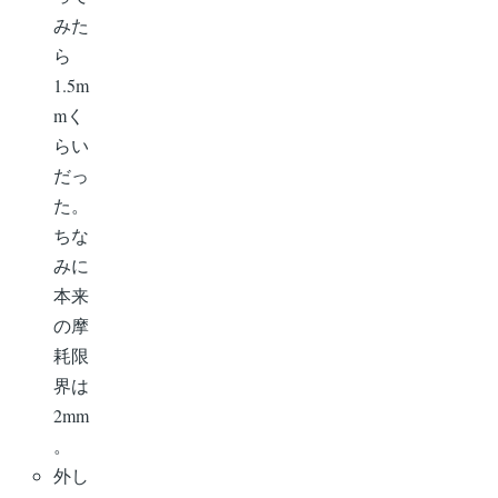
みた
ら
1.5m
mく
らい
だっ
た。
ちな
みに
本来
の摩
耗限
界は
2mm
。
外し