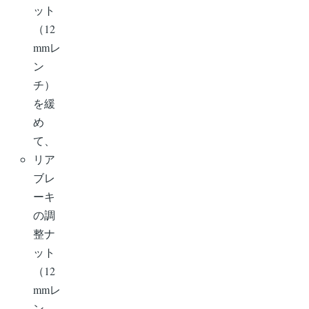
ット
（12
mmレ
ン
チ）
を緩
め
て、
リア
ブレ
ーキ
の調
整ナ
ット
（12
mmレ
ン