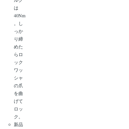
は
40Nm
。し
っか
り締
めた
らロ
ック
ワッ
シャ
の爪
を曲
げて
ロッ
ク。
新品