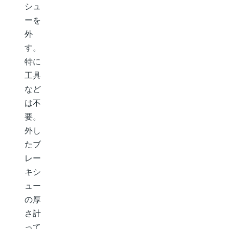
シュ
ーを
外
す。
特に
工具
など
は不
要。
外し
たブ
レー
キシ
ュー
の厚
さ計
って