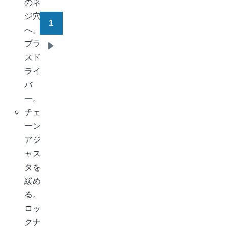
のネ
ジ穴
1
ペ
へ。
ー
プラ
次
ジ
スド
ペ
送
ライ
ー
り
バ
ジ
ー。
チェ
ーン
アジ
ャス
タを
緩め
る。
ロッ
クナ