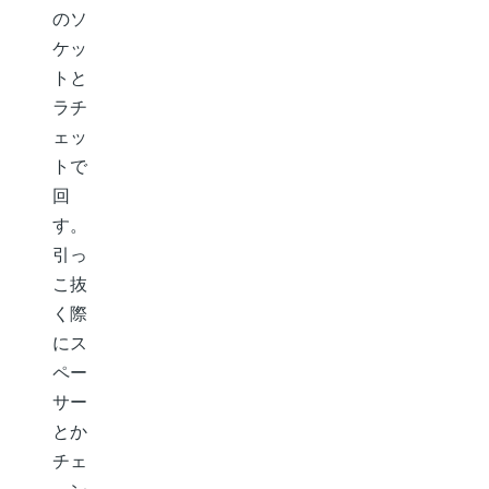
のソ
ケッ
トと
ラチ
ェッ
トで
回
す。
引っ
こ抜
く際
にス
ペー
サー
とか
チェ