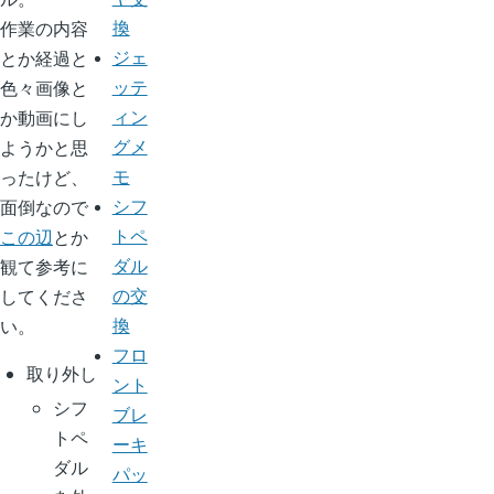
作業の内容
換
とか経過と
ジェ
色々画像と
ッテ
か動画にし
ィン
ようかと思
グメ
ったけど、
モ
面倒なので
シフ
この辺
とか
トペ
観て参考に
ダル
してくださ
の交
い。
換
フロ
取り外し
ント
シフ
ブレ
トペ
ーキ
ダル
パッ