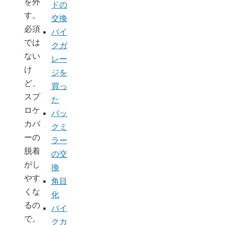
を外
ドの
す。
交換
必須
バイ
では
クガ
ない
レー
け
ジを
ど、
買っ
スプ
た
ロケ
バッ
カバ
クミ
ーの
ラー
脱着
の交
がし
換
やす
角目
くな
化
るの
バイ
で。
クカ