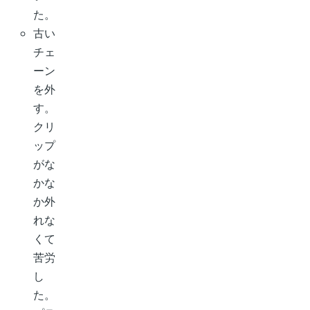
た。
古い
チェ
ーン
を外
す。
クリ
ップ
がな
かな
か外
れな
くて
苦労
し
た。