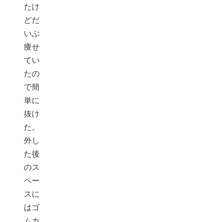
たけ
どだ
いぶ
痩せ
てい
たの
で簡
単に
抜け
た。
外し
た後
のス
ペー
スに
はゴ
ムカ