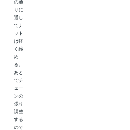
の通
りに
通し
てナ
ット
は軽
く締
め
る。
あと
でチ
ェー
ンの
張り
調整
する
ので