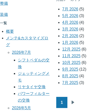
メ
整備
7月 2026
(5)
モ
装備
5月 2026
(3)
4月 2026
(4)
一覧
3月 2026
(4)
概要
2月 2026
(2)
メンテ&カスタマイズロ
1月 2026
(5)
グ
12月 2025
(6)
2026年7月
11月 2025
(5)
シフトペダルの交
10月 2025
(6)
換
9月 2025
(12)
ジェッティングメ
8月 2025
(4)
モ
7月 2025
(3)
リヤタイヤ交換
パワーフィルター
の交換
1
ペ
次
2026年5月