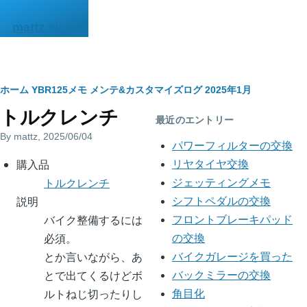
メインコンテンツに移動
mattz.xii.jp
パ
ホーム
YBR125メモ
メンテ&カスタマイズログ
2025年1月
トルクレンチ
ン
最近のエントリー
By
mattz
, 2025/06/04
く
パワーフィルターの交換
body
購入品
ず
リヤタイヤ交換
トルクレンチ
ジェッティングメモ
説明
シフトペダルの交換
バイク整備するには
フロントブレーキパッド
必須。
の交換
とか言いながら、あ
バイクガレージを買った
とで出てくるけどボ
バックミラーの交換
ルトねじ切ったりし
角目化