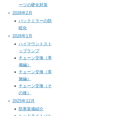
ーツの硬化対策
2026年2月
バックミラーの防
眩化
2026年1月
ハイマウントスト
ップランプ
チェーン交換（準
備編）
チェーン交換（実
施編）
チェーン交換（そ
の後）
2025年12月
防寒装備紹介
ヘッドライトバル