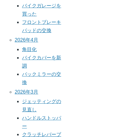
ー
ペ
バイクガレージを
ジ
ー
買った
送
ジ
フロントブレーキ
り
パッドの交換
2026年4月
角目化
バイクカバーを新
調
バックミラーの交
換
2026年3月
ジェッティングの
見直し
ハンドルストッパ
ー
クラッチレバーブ