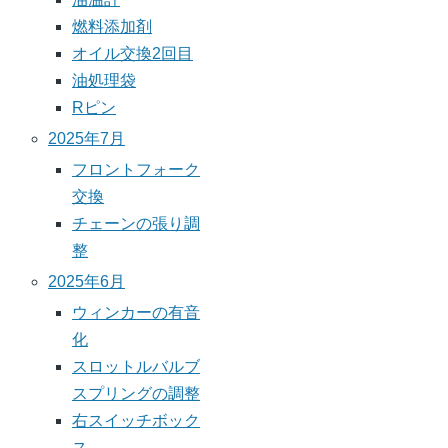
燃料添加剤
オイル交換2回目
油処理袋
Rピン
2025年7月
フロントフォーク
交換
チェーンの張り調
整
2025年6月
ウィンカーの有音
化
スロットルバルブ
スプリングの調整
右スイッチボック
ス