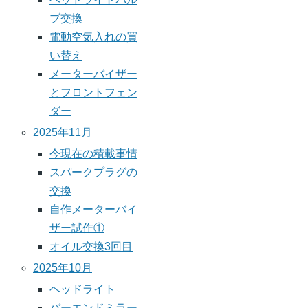
ブ交換
電動空気入れの買
い替え
メーターバイザー
とフロントフェン
ダー
2025年11月
今現在の積載事情
スパークプラグの
交換
自作メーターバイ
ザー試作①
オイル交換3回目
2025年10月
ヘッドライト
バーエンドミラー