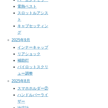
電熱ベスト
スロットルアシス
ト
キャブセッティン
グ
2025年9月
インナーキャップ
リアショック
補助灯
パイロットスクリ
ュー調整
2025年8月
スマホホルダー②
ハンドルバーライ
ザー
油温計