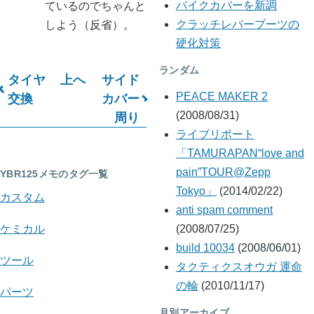
ているのでちゃんと
バイクカバーを新調
しよう（反省）。
クラッチレバーブーツの
硬化対策
ランダム
タイヤ
上へ
サイド
ブ
交換
カバー
PEACE MAKER 2
周り
(2008/08/31)
ッ
ライブリポート
ク
「TAMURAPAN“love and
横
pain”TOUR@Zepp
YBR125メモのタグ一覧
Tokyo」
(2014/02/22)
断
カスタム
anti spam comment
リ
ケミカル
(2008/07/25)
ン
build 10034
(2008/06/01)
ツール
タクティクスオウガ 運命
ク:
の輪
(2010/11/17)
パーツ
YBR125
月別アーカイブ