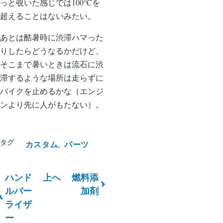
ー
っと覗いた感じでは100℃を
ペ
ジ
超えることはないみたい。
ー
送
ジ
あとは酷暑時に渋滞ハマった
り
りしたらどうなるかだけど、
そこまで暑いときは流石に渋
滞するような場所は走らずに
バイクを止めるかな（エンジ
ンより先に人がもたない）。
タグ
カスタム
パーツ
ハンド
上へ
燃料添
ブ
ルバー
加剤
ライザ
ッ
ー