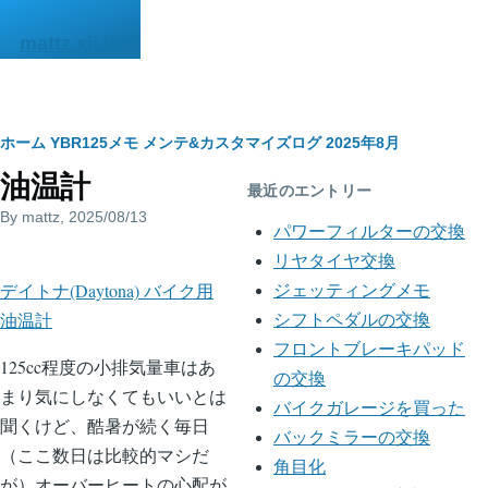
メインコンテンツに移動
mattz.xii.jp
パ
ホーム
YBR125メモ
メンテ&カスタマイズログ
2025年8月
油温計
ン
最近のエントリー
By
mattz
, 2025/08/13
く
パワーフィルターの交換
body
ず
リヤタイヤ交換
デイトナ(Daytona) バイク用
ジェッティングメモ
油温計
シフトペダルの交換
フロントブレーキパッド
125cc程度の小排気量車はあ
の交換
まり気にしなくてもいいとは
バイクガレージを買った
聞くけど、酷暑が続く毎日
バックミラーの交換
（ここ数日は比較的マシだ
角目化
が）オーバーヒートの心配が