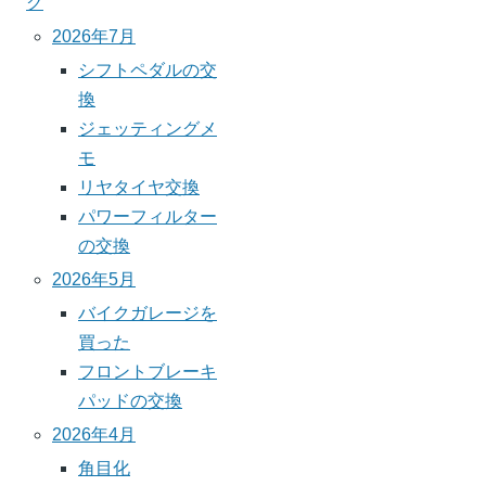
グ
2026年7月
シフトペダルの交
換
ジェッティングメ
モ
リヤタイヤ交換
パワーフィルター
の交換
2026年5月
バイクガレージを
買った
フロントブレーキ
パッドの交換
2026年4月
角目化