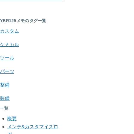
ク
横
YBR125メモのタグ一覧
断
カスタム
リ
ン
ケミカル
ク:
ツール
YBR125
パーツ
メ
整備
モ
装備
一覧
概要
メンテ&カスタマイズロ