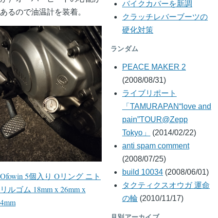
バイクカバーを新調
あるので油温計を装着。
クラッチレバーブーツの
硬化対策
ランダム
PEACE MAKER 2
(2008/08/31)
ライブリポート
「TAMURAPAN“love and
pain”TOUR@Zepp
Tokyo」
(2014/02/22)
anti spam comment
(2008/07/25)
build 10034
(2008/06/01)
Ofowin 5個入り Oリング ニト
タクティクスオウガ 運命
リルゴム 18mm x 26mm x
の輪
(2010/11/17)
4mm
月別アーカイブ