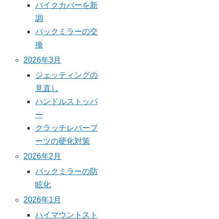
バイクカバーを新
調
バックミラーの交
換
2026年3月
ジェッティングの
見直し
ハンドルストッパ
ー
クラッチレバーブ
ーツの硬化対策
2026年2月
バックミラーの防
眩化
2026年1月
ハイマウントスト