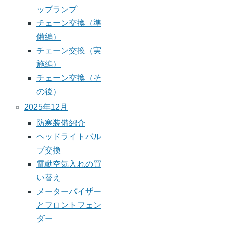
ップランプ
チェーン交換（準
備編）
チェーン交換（実
施編）
チェーン交換（そ
の後）
2025年12月
防寒装備紹介
ヘッドライトバル
ブ交換
電動空気入れの買
い替え
メーターバイザー
とフロントフェン
ダー