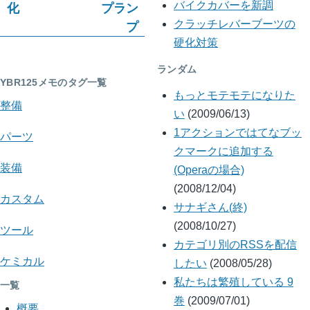
化
プラン
バイクカバーを新調
ク
プ
クラッチレバーブーツの
横
硬化対策
断
ランダム
YBR125メモのタグ一覧
リ
もっとモテモテになりた
整備
い
(2009/06/13)
ン
1アクションではてなブッ
パーツ
ク:
クマークに追加する
YBR125
装備
(Operaの場合)
(2008/12/04)
メ
カスタム
サナギさん(終)
モ
(2008/10/27)
ツール
カテゴリ別のRSSを配信
ケミカル
したい
(2008/05/28)
私たちは繁殖している 9
一覧
巻
(2009/07/01)
概要