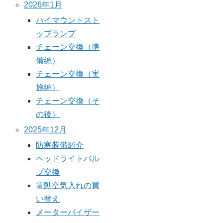
2026年1月
ハイマウントスト
ップランプ
チェーン交換（準
備編）
チェーン交換（実
施編）
チェーン交換（そ
の後）
2025年12月
防寒装備紹介
ヘッドライトバル
ブ交換
電動空気入れの買
い替え
メーターバイザー