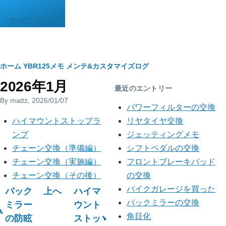
メインコンテンツに移動
mattz.xii.jp
パ
ホーム
YBR125メモ
メンテ&カスタマイズログ
2026年1月
ン
最近のエントリー
By
mattz
, 2026/01/07
く
パワーフィルターの交換
ず
ハイマウントストップラ
リヤタイヤ交換
ンプ
ジェッティングメモ
チェーン交換（準備編）
シフトペダルの交換
チェーン交換（実施編）
フロントブレーキパッド
チェーン交換（その後）
の交換
バック
上へ
ハイマ
バイクガレージを買った
ブ
ミラー
ウント
バックミラーの交換
の防眩
ストッ
角目化
ッ