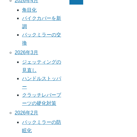
ペ
2026年4月
次
ー
ペ
角目化
ジ
ー
バイクカバーを新
送
ジ
調
り
バックミラーの交
換
2026年3月
ジェッティングの
見直し
ハンドルストッパ
ー
クラッチレバーブ
ーツの硬化対策
2026年2月
バックミラーの防
眩化