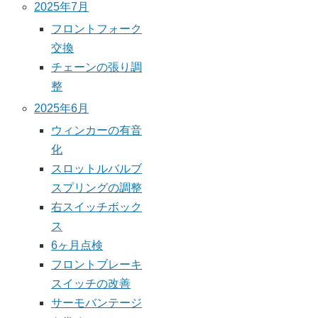
2025年7月
フロントフォーク
交換
チェーンの張り調
整
2025年6月
ウィンカーの有音
化
スロットルバルブ
スプリングの調整
右スイッチボック
ス
6ヶ月点検
フロントブレーキ
スイッチの改善
サーモバンテージ