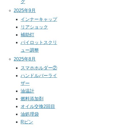
グ
2025年9月
インナーキャップ
リアショック
補助灯
パイロットスクリ
ュー調整
2025年8月
スマホホルダー②
ハンドルバーライ
ザー
油温計
燃料添加剤
オイル交換2回目
油処理袋
Rピン