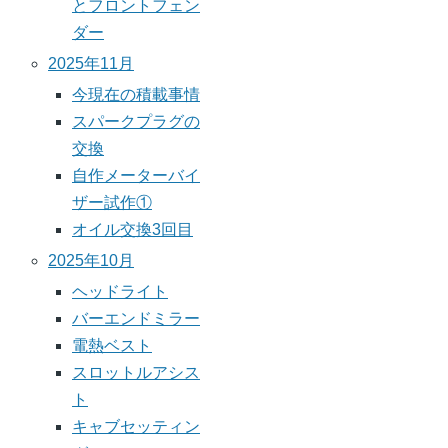
とフロントフェン
ダー
2025年11月
今現在の積載事情
スパークプラグの
交換
自作メーターバイ
ザー試作①
オイル交換3回目
2025年10月
ヘッドライト
バーエンドミラー
電熱ベスト
スロットルアシス
ト
キャブセッティン