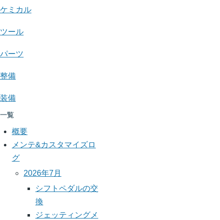
ー
ペ
リ
ケミカル
ジ
ー
ン
送
ジ
ツール
ク:
り
パーツ
YBR125
メ
整備
モ
装備
一覧
概要
メンテ&カスタマイズロ
グ
2026年7月
シフトペダルの交
換
ジェッティングメ