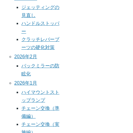
ジェッティングの
見直し
ハンドルストッパ
ー
クラッチレバーブ
ーツの硬化対策
2026年2月
バックミラーの防
眩化
2026年1月
ハイマウントスト
ップランプ
チェーン交換（準
備編）
チェーン交換（実
施編）