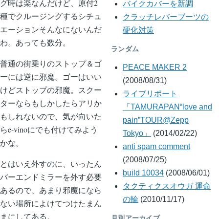
グ時は楽なんだけど、原付2
バイクカバーを新調
種でクルージングするシチュ
クラッチレバーブーツの
エーションそんなにないんだ
硬化対策
わ。あっても数分。
ランダム
普通の街乗りのストップ＆ゴ
PEACE MAKER 2
ーには逆に邪魔。ゴーはいい
(2008/08/31)
けどストップの邪魔。スクー
ライブリポート
ターならもしかしたらアリか
「TAMURAPAN“love and
もしれないので、気が向いた
pain”TOUR@Zepp
らe-vinoにでも付けてみよう
Tokyo」
(2014/02/22)
かな。
anti spam comment
(2008/07/25)
とはいえ外すのに、いったん
build 10034
(2008/06/01)
バーエンドミラーを外す必要
タクティクスオウガ 運命
あるので、あまり邪魔になら
の輪
(2010/11/17)
ない場所によけてつけたまん
まにしてある。
月別アーカイブ