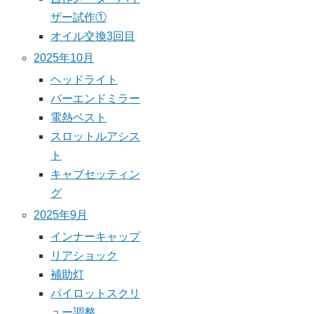
ザー試作①
オイル交換3回目
2025年10月
ヘッドライト
バーエンドミラー
電熱ベスト
スロットルアシス
ト
キャブセッティン
グ
2025年9月
インナーキャップ
リアショック
補助灯
パイロットスクリ
ュー調整