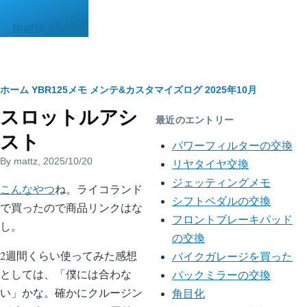
メインコンテンツに移動
mattz.xii.jp
パ
ホーム
YBR125メモ
メンテ&カスタマイズログ
2025年10月
スロットルアシ
ン
最近のエントリー
スト
く
パワーフィルターの交換
By
mattz
, 2025/10/20
ず
リヤタイヤ交換
ジェッティングメモ
body
こんなやつ
ね。ライコランド
シフトペダルの交換
で買ったので商品リンクはな
フロントブレーキパッド
し。
の交換
2週間くらい使ってみた感想
バイクガレージを買った
としては、「僕には合わな
バックミラーの交換
い」かな。確かにクルージン
角目化