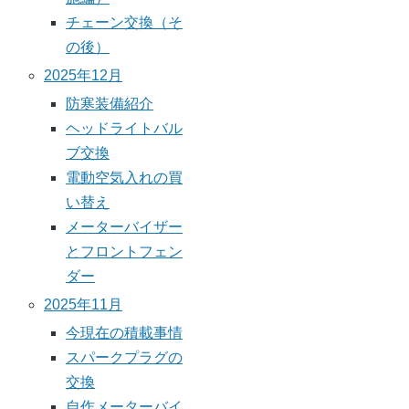
チェーン交換（そ
の後）
2025年12月
防寒装備紹介
ヘッドライトバル
ブ交換
電動空気入れの買
い替え
メーターバイザー
とフロントフェン
ダー
2025年11月
今現在の積載事情
スパークプラグの
交換
自作メーターバイ