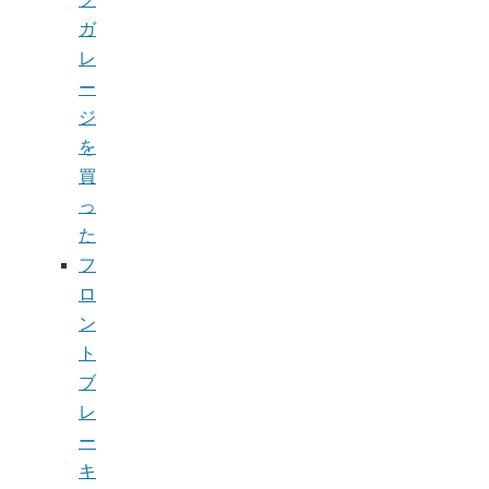
ガ
レ
ー
ジ
を
買
っ
た
フ
ロ
ン
ト
ブ
レ
ー
キ