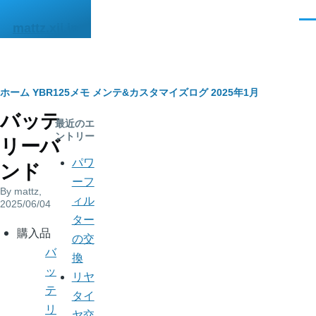
メインコンテンツに移動
メ
mattz.xii.jp
ニ
ュ
ー
パ
ホーム
YBR125メモ
メンテ&カスタマイズログ
2025年1月
バッテ
ン
最近のエ
ントリー
リーバ
く
パワ
ンド
ず
ーフ
By
mattz
,
ィル
2025/06/04
ター
body
購入品
の交
バ
換
ッ
リヤ
テ
タイ
リ
ヤ交