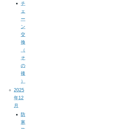
チ
ェ
ー
ン
交
換
（
そ
の
後
）
2025
年12
月
防
寒