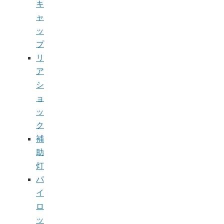
キ
ャ
ッ
プ
リ
ア
シ
ョ
ッ
ク
補
助
灯
パ
イ
ロ
ッ