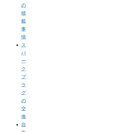
の
積
載
事
情
ス
パ
ー
ク
プ
ラ
グ
の
交
換
自