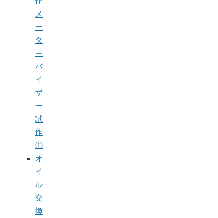
作
メ
ー
タ
ー
バ
イ
ザ
ー
試
作
①
オ
イ
ル
交
換