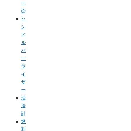
ー
②
ハ
ン
ド
ル
バ
ー
ラ
イ
ザ
ー
油
温
計
燃
料