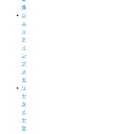
換
ジ
ェ
ッ
テ
ィ
ン
グ
メ
モ
リ
ヤ
タ
イ
ヤ
交