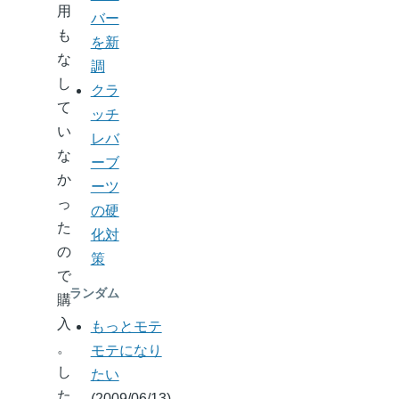
用
バー
も
を新
な
調
し
クラ
て
ッチ
い
レバ
な
ーブ
か
ーツ
っ
の硬
た
化対
の
策
で
ランダム
購
入
もっとモテ
。
モテになり
し
たい
た
(2009/06/13)