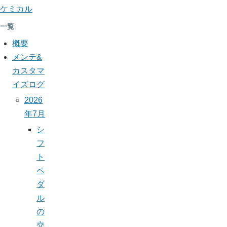
ケミカル
一覧
概要
メンテ&
カスタマ
イズログ
2026
年7月
シ
フ
ト
ペ
ダ
ル
の
交