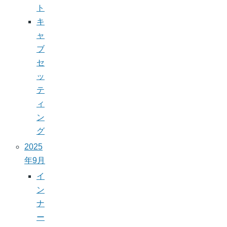
ト
キ
ャ
ブ
セ
ッ
テ
ィ
ン
グ
2025
年9月
イ
ン
ナ
ー