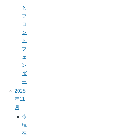
と
フ
ロ
ン
ト
フ
ェ
ン
ダ
ー
2025
年11
月
今
現
在