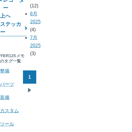
(12)
ー
ッ
8月
上へ
ク
2025
ステッカ
横
(4)
ー
7月
断
2025
リ
(3)
YBR125メモ
のタグ一覧
ン
整備
ク:
1
ペ
YBR125
パーツ
ー
メ
次
ジ
装備
ペ
送
モ
ー
カスタム
り
ジ
ツール