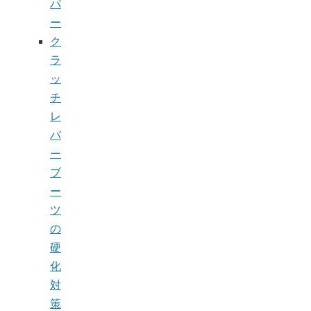
パ
ー
ク
ラ
ッ
チ
レ
バ
ー
ブ
ー
ツ
の
硬
化
対
策