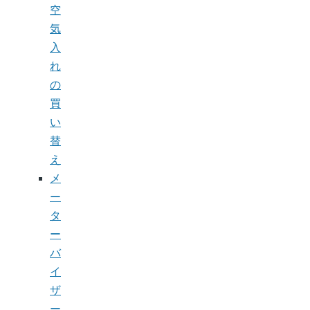
空
気
入
れ
の
買
い
替
え
メ
ー
タ
ー
バ
イ
ザ
ー