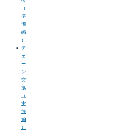
換
（
準
備
編
）
チ
ェ
ー
ン
交
換
（
実
施
編
）