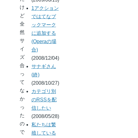
け
1アクション
ど
ではてなブ
全
ックマーク
然
に追加する
サ
(Operaの場
イ
合)
ズ
(2008/12/04)
合
サナギさん
っ
(終)
て
(2008/10/27)
な
カテゴリ別
か
のRSSを配
っ
信したい
た
(2008/05/28)
の
私たちは繁
で
殖している