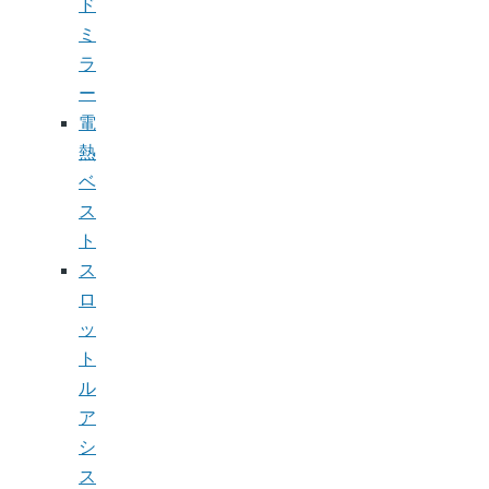
ド
ミ
ラ
ー
電
熱
ベ
ス
ト
ス
ロ
ッ
ト
ル
ア
シ
ス