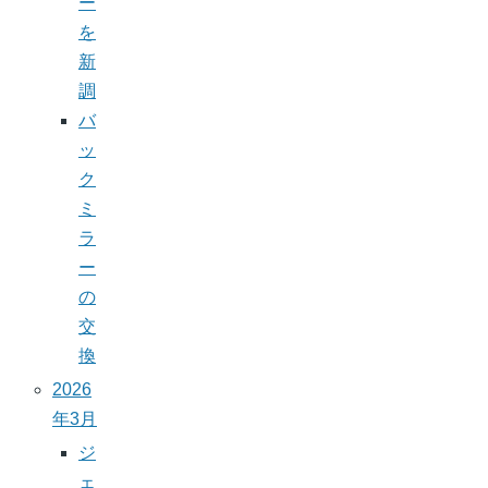
ー
を
新
調
バ
ッ
ク
ミ
ラ
ー
の
交
換
2026
年3月
ジ
ェ