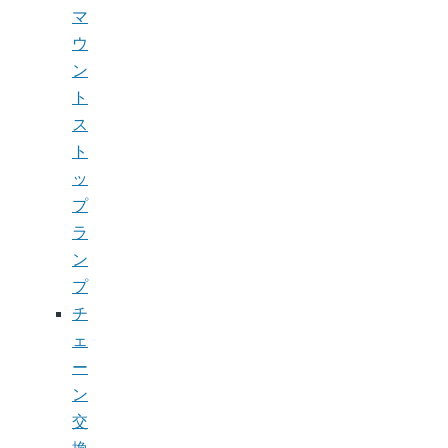
マ
ウ
ン
ト
ス
ト
ッ
プ
ラ
ン
プ
チ
ェ
ー
ン
交