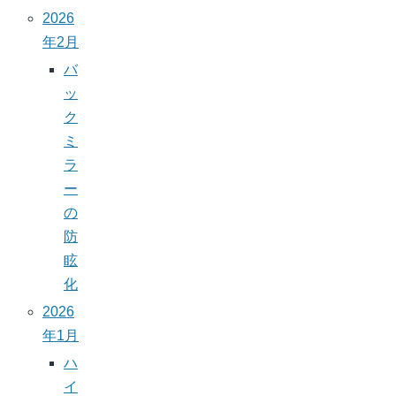
2026
年2月
バ
ッ
ク
ミ
ラ
ー
の
防
眩
化
2026
年1月
ハ
イ