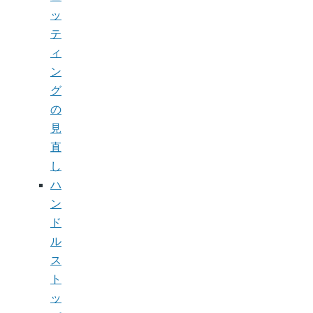
ッ
テ
ィ
ン
グ
の
見
直
し
ハ
ン
ド
ル
ス
ト
ッ