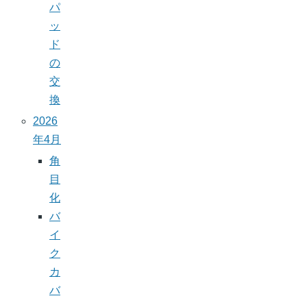
パ
ッ
ド
の
交
換
2026
年4月
角
目
化
バ
イ
ク
カ
バ