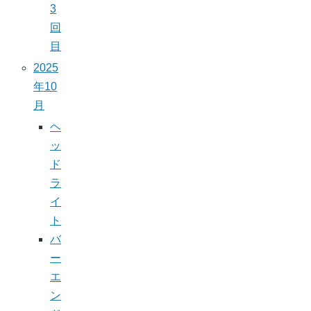
3
回
目
2025
年10
月
ヘ
ッ
ド
ラ
イ
ト
バ
ー
エ
ン