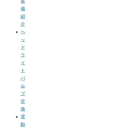
装
備
紹
介
ヘ
ッ
ド
ラ
イ
ト
バ
ル
ブ
交
換
電
動