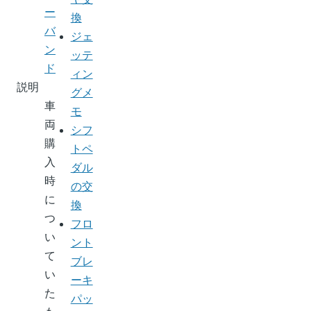
ー
換
バ
ジェ
ン
ッテ
ド
ィン
説明
グメ
車
モ
両
シフ
購
トペ
入
ダル
時
の交
に
換
つ
フロ
い
ント
て
ブレ
い
ーキ
た
パッ