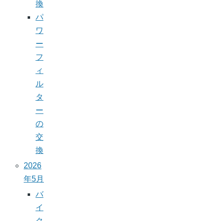
換
パ
ワ
ー
フ
ィ
ル
タ
ー
の
交
換
2026
年5月
バ
イ
ク