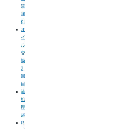
添
加
剤
オ
イ
ル
交
換
2
回
目
油
処
理
袋
R