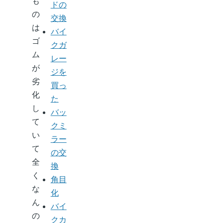
も
ドの
の
交換
は
バイ
ゴ
クガ
ム
レー
が
ジを
劣
買っ
化
た
し
バッ
て
クミ
い
ラー
て
の交
全
換
く
角目
な
化
ん
バイ
の
クカ