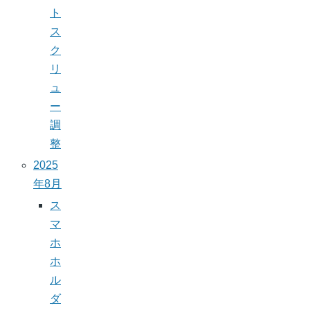
ト
ス
ク
リ
ュ
ー
調
整
2025
年8月
ス
マ
ホ
ホ
ル
ダ