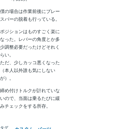
僕の場合は作業前後にブレー
スバーの脱着も行っている。
ポジションはものすごく楽に
なった。レバーの角度とか多
少調整必要だったけどそれく
らい。
ただ、少しカッコ悪くなった
（本人以外誰も気にしない
が）。
締め付けトルクが計れていな
いので、当面は乗るたびに緩
みチェックをする所存。
タグ