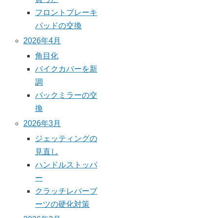
フロントブレーキ
パッドの交換
2026年4月
角目化
バイクカバーを新
調
バックミラーの交
換
2026年3月
ジェッティングの
見直し
ハンドルストッパ
ー
クラッチレバーブ
ーツの硬化対策