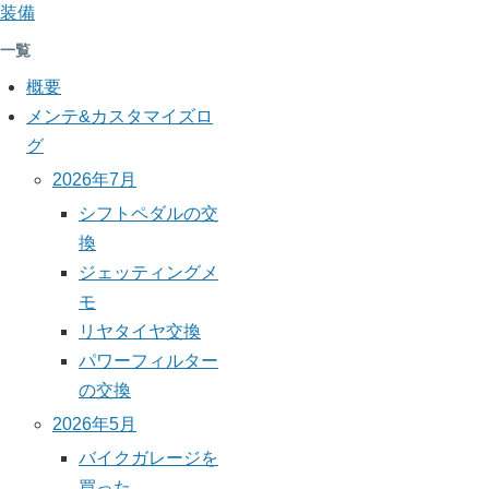
モ
装備
一覧
概要
メンテ&カスタマイズロ
グ
2026年7月
シフトペダルの交
換
ジェッティングメ
モ
リヤタイヤ交換
パワーフィルター
の交換
2026年5月
バイクガレージを
買った