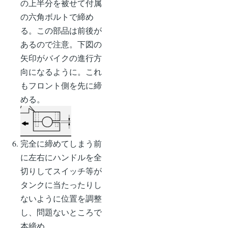
ー
の上半分を被せて付属
ペ
ジ
の六角ボルトで締め
ー
送
る。この部品は前後が
ジ
り
あるので注意。下図の
矢印がバイクの進行方
向になるように。これ
もフロント側を先に締
める。
完全に締めてしまう前
に左右にハンドルを全
切りしてスイッチ等が
タンクに当たったりし
ないように位置を調整
し、問題ないところで
本締め。