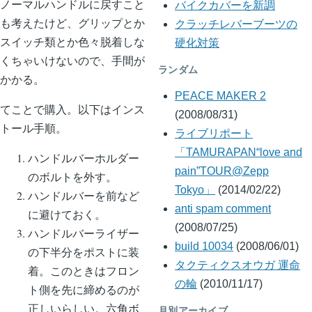
ノーマルハンドルに戻すこと
バイクカバーを新調
も考えたけど、グリップとか
クラッチレバーブーツの
スイッチ類とか色々脱着しな
硬化対策
くちゃいけないので、手間が
ランダム
かかる。
PEACE MAKER 2
てことで購入。以下はインス
(2008/08/31)
トール手順。
ライブリポート
「TAMURAPAN“love and
ハンドルバーホルダー
pain”TOUR@Zepp
のボルトを外す。
Tokyo」
(2014/02/22)
ハンドルバーを前など
anti spam comment
に避けておく。
(2008/07/25)
ハンドルバーライザー
build 10034
(2008/06/01)
の下半分をポストに装
タクティクスオウガ 運命
着。このときはフロン
の輪
(2010/11/17)
ト側を先に締めるのが
正しいらしい。六角ボ
月別アーカイブ