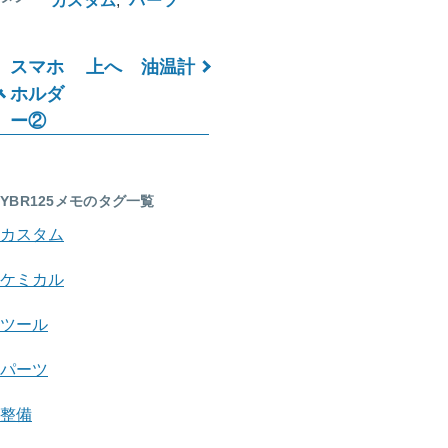
カスタム
パーツ
スマホ
上へ
油温計
ブ
ホルダ
ー②
ッ
ク
横
YBR125メモのタグ一覧
断
カスタム
リ
ケミカル
ン
ツール
ク:
パーツ
YBR125
メ
整備