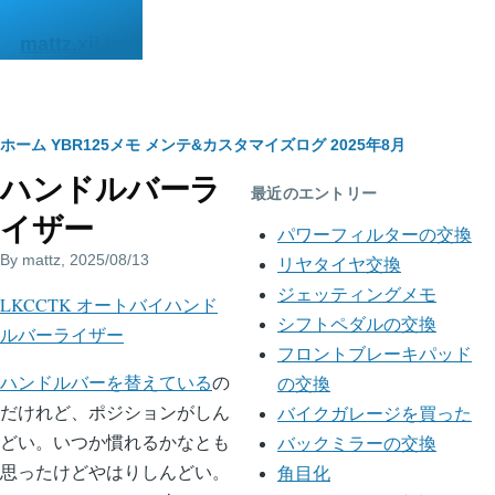
メインコンテンツに移動
mattz.xii.jp
パ
ホーム
YBR125メモ
メンテ&カスタマイズログ
2025年8月
ハンドルバーラ
ン
最近のエントリー
イザー
く
パワーフィルターの交換
By
mattz
, 2025/08/13
ず
リヤタイヤ交換
ジェッティングメモ
body
LKCCTK オートバイハンド
シフトペダルの交換
ルバーライザー
フロントブレーキパッド
ハンドルバーを替えている
の
の交換
だけれど、ポジションがしん
バイクガレージを買った
どい。いつか慣れるかなとも
バックミラーの交換
思ったけどやはりしんどい。
角目化