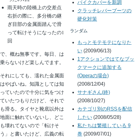
バイクカバーを新調
雨天時の陸橋上の交差点
クラッチレバーブーツの
右折の際に、多分橋の継
硬化対策
ぎ目部の金属面踏んで滑
ランダム
って転けそうになったの1
回
もっとモテモテになりた
い
(2009/06/13)
で、概ね無事です。毎日、は
1アクションではてなブッ
乗らないけど楽しんでます。
クマークに追加する
それにしても、濡れた金属面
(Operaの場合)
はやばいね。知識としては知
(2008/12/04)
っていたので十分に気をつけ
サナギさん(終)
ていたつもりだけど、それで
(2008/10/27)
も滑る。タイヤと靴底以外は
カテゴリ別のRSSを配信
地面に触れていないし、どこ
したい
(2008/05/28)
も壊れてないので「転けそ
私たちは繁殖している 9
う」と書いたけど、広義の転
巻
(2009/07/01)