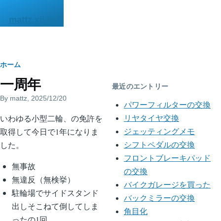
メインコンテンツに移動
mattz.xii.jp
パ
ホーム
一周年
ン
最近のエントリー
By
mattz
, 2025/12/20
く
パワーフィルターの交換
いわゆる小型二輪、の免許を
ず
リヤタイヤ交換
取得して今日で1年になりま
ジェッティングメモ
した。
シフトペダルの交換
フロントブレーキパッド
無事故
の交換
無違反（無検挙）
バイクガレージを買った
駐輪場でサイドスタンド
バックミラーの交換
出しそこねて倒してしま
角目化
ったの1回