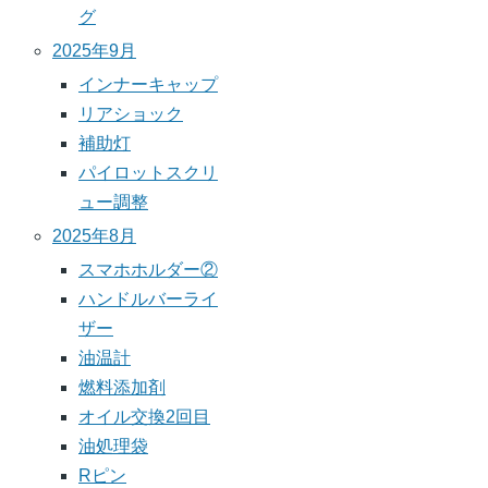
グ
2025年9月
インナーキャップ
リアショック
補助灯
パイロットスクリ
ュー調整
2025年8月
スマホホルダー②
ハンドルバーライ
ザー
油温計
燃料添加剤
オイル交換2回目
油処理袋
Rピン