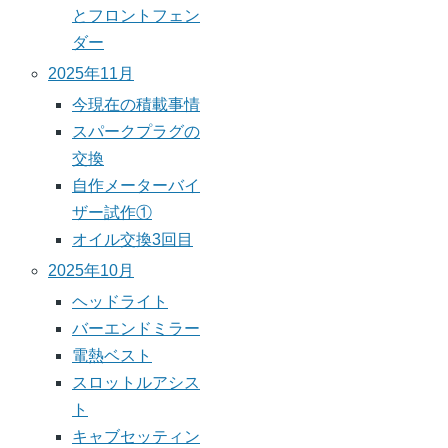
とフロントフェン
ダー
2025年11月
今現在の積載事情
スパークプラグの
交換
自作メーターバイ
ザー試作①
オイル交換3回目
2025年10月
ヘッドライト
バーエンドミラー
電熱ベスト
スロットルアシス
ト
キャブセッティン