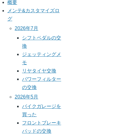
ジ
ー
概要
送
ジ
メンテ&カスタマイズロ
り
グ
2026年7月
シフトペダルの交
換
ジェッティングメ
モ
リヤタイヤ交換
パワーフィルター
の交換
2026年5月
バイクガレージを
買った
フロントブレーキ
パッドの交換