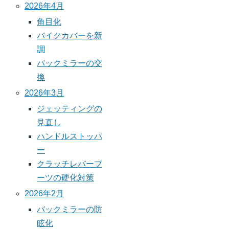
2026年4月
角目化
バイクカバーを新
調
バックミラーの交
換
2026年3月
ジェッティングの
見直し
ハンドルストッパ
ー
クラッチレバーブ
ーツの硬化対策
2026年2月
バックミラーの防
眩化