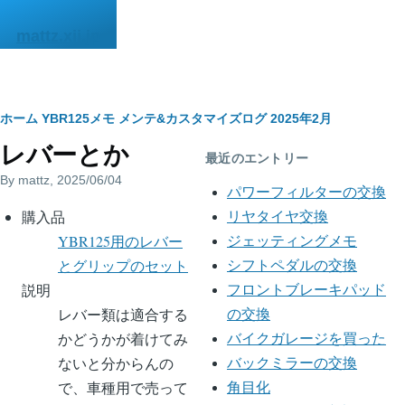
メインコンテンツに移動
mattz.xii.jp
パ
ホーム
YBR125メモ
メンテ&カスタマイズログ
2025年2月
レバーとか
ン
最近のエントリー
By
mattz
, 2025/06/04
く
パワーフィルターの交換
body
購入品
ず
リヤタイヤ交換
YBR125用のレバー
ジェッティングメモ
とグリップのセット
シフトペダルの交換
説明
フロントブレーキパッド
レバー類は適合する
の交換
かどうかが着けてみ
バイクガレージを買った
ないと分からんの
バックミラーの交換
で、車種用で売って
角目化