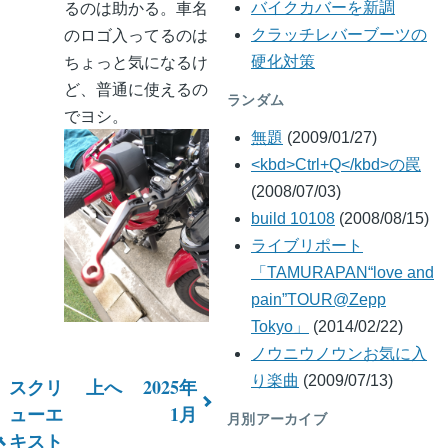
るのは助かる。車名
バイクカバーを新調
のロゴ入ってるのは
クラッチレバーブーツの
ちょっと気になるけ
硬化対策
ど、普通に使えるの
ランダム
でヨシ。
無題
(2009/01/27)
<kbd>Ctrl+Q</kbd>の罠
(2008/07/03)
build 10108
(2008/08/15)
ライブリポート
「TAMURAPAN“love and
pain”TOUR@Zepp
Tokyo」
(2014/02/22)
ノウニウノウンお気に入
り楽曲
(2009/07/13)
スクリ
上へ
2025年
ブ
ューエ
1月
月別アーカイブ
キスト
ッ