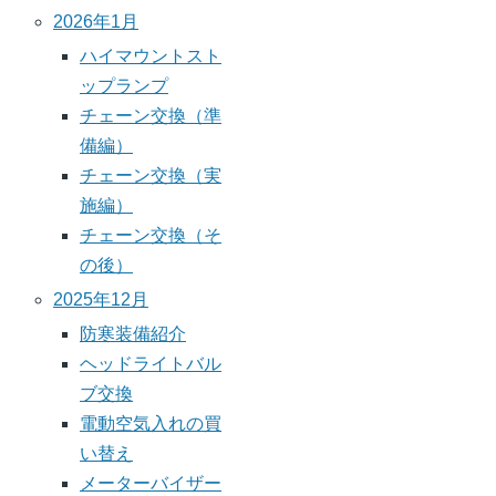
2026年1月
ハイマウントスト
ップランプ
チェーン交換（準
備編）
チェーン交換（実
施編）
チェーン交換（そ
の後）
2025年12月
防寒装備紹介
ヘッドライトバル
ブ交換
電動空気入れの買
い替え
メーターバイザー