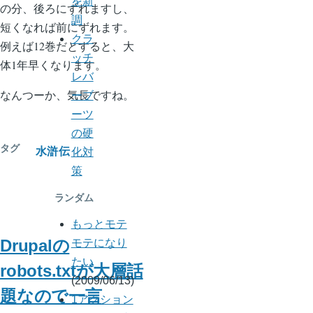
を新
の分、後ろにずれますし、
調
短くなれば前にずれます。
クラ
例えば12巻だとすると、大
ッチ
体1年早くなります。
レバ
なんつーか、気長ですね。
ーブ
ーツ
の硬
タグ
水滸伝
化対
策
ランダム
もっとモテ
Drupalの
モテになり
たい
robots.txtが大層話
(2009/06/13)
題なので一言
1アクション