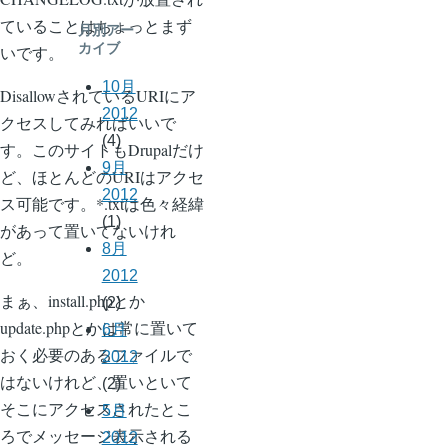
ていることはちょっとまず
月別アー
カイブ
いです。
10月
DisallowされているURIにア
2012
クセスしてみればいいで
(4)
す。このサイトもDrupalだけ
9月
ど、ほとんどのURIはアクセ
2012
ス可能です。*.txtは色々経緯
(1)
があって置いてないけれ
8月
ど。
2012
まぁ、install.phpとか
(2)
update.phpとかは常に置いて
6月
おく必要のあるファイルで
2012
はないけれど、置いといて
(2)
そこにアクセスされたとこ
5月
ろでメッセージ表示される
2012