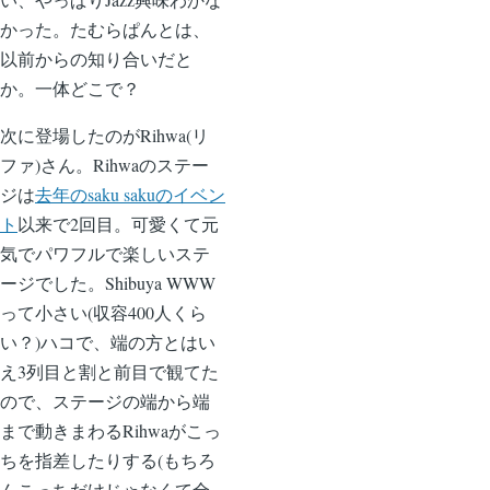
かった。たむらぱんとは、
以前からの知り合いだと
か。一体どこで？
次に登場したのがRihwa(リ
ファ)さん。Rihwaのステー
ジは
去年のsaku sakuのイベン
ト
以来で2回目。可愛くて元
気でパワフルで楽しいステ
ージでした。Shibuya WWW
って小さい(収容400人くら
い？)ハコで、端の方とはい
え3列目と割と前目で観てた
ので、ステージの端から端
まで動きまわるRihwaがこっ
ちを指差したりする(もちろ
んこっちだけじゃなくて全