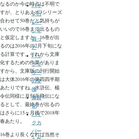
なるのか今の時点は不明で
バイ
すが、とりあえず3シリーズ
クガ
合わせて50巻だと気持ちが
レー
いいので16巻まで出るもの
ジを
と仮定しますと、16巻が出
買っ
るのは2016年の2月下旬にな
た
る計算です。それから文庫
バッ
化するための作業がありま
クミ
すから、文庫版の刊行開始
ラー
は大体2016年の第四四半期
の交
あたりですね。水滸伝、楊
換
令伝同様に月刊岳飛伝にな
角目
るとして、最終巻が出るの
化
はさらに15ヶ月後で2018年
バイ
春あたり。
クカ
バー
16巻より長くなれば当然そ