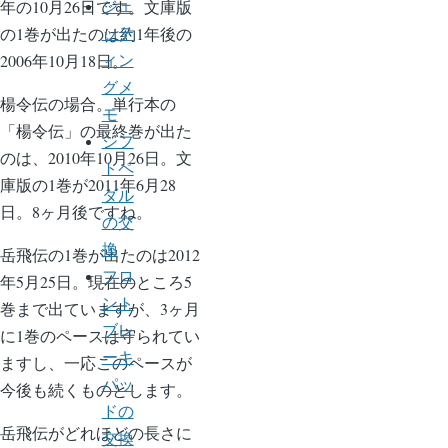
年の10月26日です。文庫版
ジェ
の1巻が出たのは約1年後の
ッテ
2006年10月18日。
ィン
グメ
楊令伝の場合。単行本の
モ
「楊令伝」の最終巻が出た
シフ
のは、2010年10月26日。文
トペ
庫版の1巻が2011年6月28
ダル
日。8ヶ月後ですね。
の交
換
岳飛伝の1巻が出たのは2012
フロ
年5月25日。現在のところ5
ント
巻まで出ていますが、3ヶ月
ブレ
に1巻のペースは守られてい
ーキ
ますし、一応このペースが
パッ
今後も続くものとします。
ドの
岳飛伝がどれほどの長さに
交換