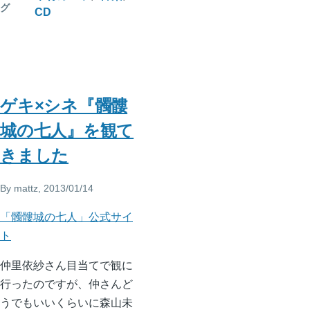
グ
CD
ゲキ×シネ『髑髏
城の七人』を観て
きました
By
mattz
, 2013/01/14
「髑髏城の七人」公式サイ
ト
仲里依紗さん目当てで観に
行ったのですが、仲さんど
うでもいいくらいに森山未