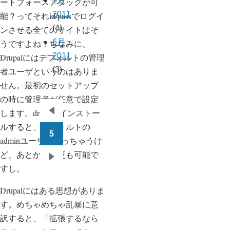
7月
ートフォースアタックが可
2011
能？ってそれid/passでログイ
(4)
ンさせる全てのサイトはそ
6月
うですよね？ちなみに、
2011
Drupalにはデフォルトの管理
(3)
者ユーザというのはありま
せん。最初のセットアップ
の時に管理者が任意で設定
します。drushでインストー
ペ
前
ルすると、デフォルトの
ー
ペ
5
adminユーザになっちゃうけ
ジ
ー
ど、あとから変更も可能で
送
ジ
次
すし。
り
ペ
Drupalにはある思想がありま
ー
す。めちゃめちゃ乱暴に意
ジ
訳すると、「拡張するなら