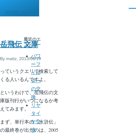
メインコンテンツに移動
メ
mattz.xii.jp
ニ
ュ
ー
最近のエ
岳飛伝 文庫
ントリー
パワ
By
mattz
, 2013/06/19
ーフ
っていうクエリで検索して
ィル
くる人いるんですよ。
ター
の交
というわけで、岳飛伝の文
換
庫版刊行がいつになるか考
リヤ
えてみます。
タイ
まず、単行本の「水滸伝」
ヤ交
の最終巻が出たのは、2005
換