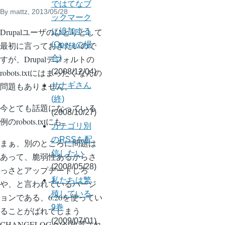
ではてなブ
By
mattz
, 2013/05/28
ックマーク
Drupalユーザのひとりとして
に追加する
最初に言っておきたいので
(Operaの場
すが、Drupalデフォルトの
合)
robots.txtにはまったくなんの
(2008/12/04)
問題もありません。
サナギさん
(終)
今とても話題になっている
(2008/10/27)
例のrobots.txtにも。
カテゴリ別
のRSSを配
まぁ、別のところに問題は
信したい
あって、脆弱性あるからさ
(2008/05/28)
っさとアップデートしろ
私たちは繁
や、と言われているバージ
殖している
ョンである、6.26を使ってい
9巻
ることがばれてしまう
(2009/07/01)
CHANGELOG.txtが放置され