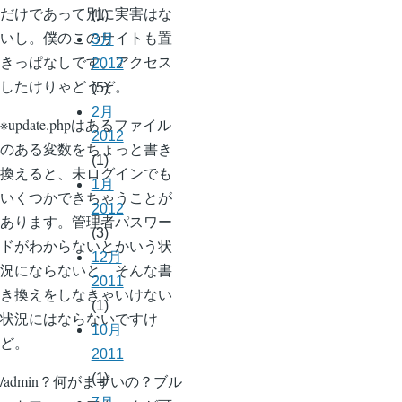
だけであって別に実害はな
(1)
いし。僕のこのサイトも置
3月
きっぱなしです。アクセス
2012
したけりゃどうぞ。
(5)
2月
※update.phpはあるファイル
2012
のある変数をちょっと書き
(1)
換えると、未ログインでも
1月
いくつかできちゃうことが
2012
あります。管理者パスワー
(3)
ドがわからないとかいう状
12月
況にならないと、そんな書
2011
き換えをしなきゃいけない
(1)
状況にはならないですけ
10月
ど。
2011
(1)
/admin？何がまずいの？ブル