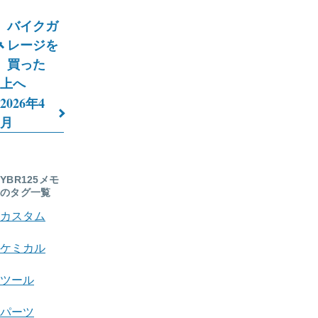
バイクガ
ブ
レージを
買った
ッ
上へ
ク
2026年4
横
月
断
リ
YBR125メモ
のタグ一覧
ン
カスタム
ク:
YBR125
ケミカル
メ
ツール
モ
パーツ