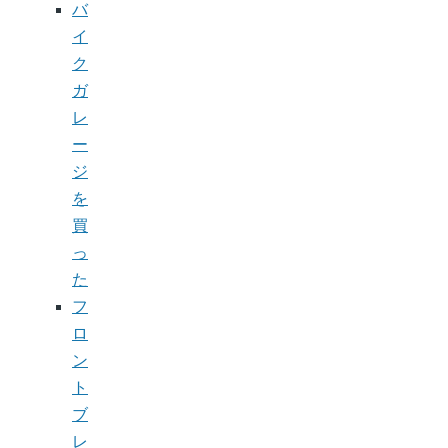
バ
イ
ク
ガ
レ
ー
ジ
を
買
っ
た
フ
ロ
ン
ト
ブ
レ