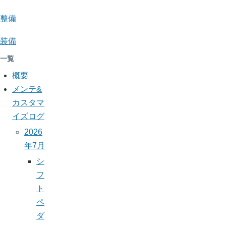
整備
装備
一覧
概要
メンテ&
カスタマ
イズログ
2026
年7月
シ
フ
ト
ペ
ダ