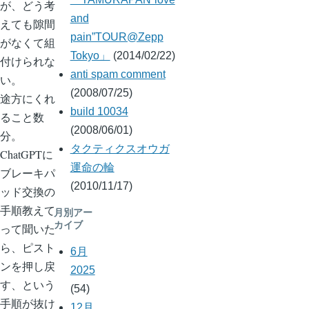
が、どう考
and
えても隙間
pain”TOUR@Zepp
がなくて組
Tokyo」
(2014/02/22)
付けられな
anti spam comment
い。
(2008/07/25)
途方にくれ
build 10034
ること数
(2008/06/01)
分。
タクティクスオウガ
ChatGPTに
運命の輪
ブレーキパ
(2010/11/17)
ッド交換の
手順教えて
月別アー
カイブ
って聞いた
ら、ピスト
6月
ンを押し戻
2025
す、という
(54)
手順が抜け
12月