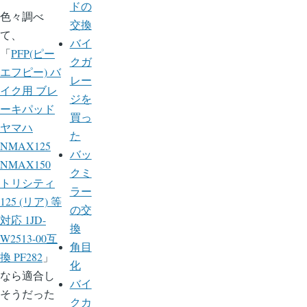
ドの
色々調べ
交換
て、
バイ
「
PFP(ピー
クガ
エフピー) バ
レー
イク用 ブレ
ジを
ーキパッド
買っ
ヤマハ
た
NMAX125
バッ
NMAX150
クミ
トリシティ
ラー
125 (リア) 等
の交
対応 1JD-
換
W2513-00互
角目
換 PF282
」
化
なら適合し
バイ
そうだった
クカ