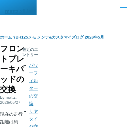
メインコンテンツに移動
メ
mattz.xii.jp
ニ
ュ
ー
パ
ホーム
YBR125メモ
メンテ&カスタマイズログ
2026年5月
フロン
ン
最近のエ
ントリー
トブレ
く
パワ
ーキパ
ず
ーフ
ッドの
ィル
交換
ター
の交
By
mattz
,
2026/05/27
換
リヤ
body
現在の走行
タイ
距離は約
ヤ交