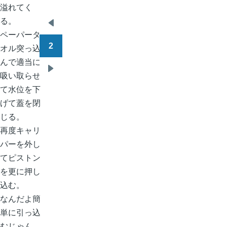
溢れてく
る。
ペ
前
ペーパータ
ー
ペ
2
オル突っ込
ジ
ー
んで適当に
送
ジ
吸い取らせ
次
り
て水位を下
ペ
げて蓋を閉
ー
じる。
ジ
再度キャリ
パーを外し
てピストン
を更に押し
込む。
なんだよ簡
単に引っ込
むじゃん。