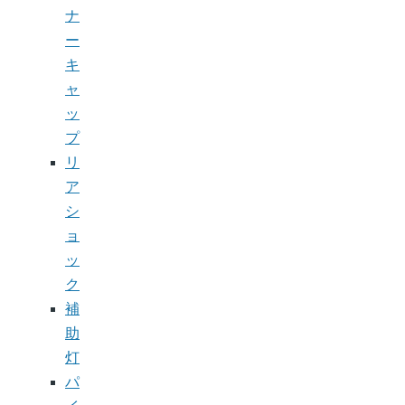
ナ
ー
キ
ャ
ッ
プ
リ
ア
シ
ョ
ッ
ク
補
助
灯
パ