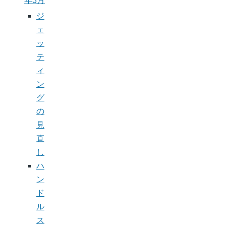
年3月
ジ
ェ
ッ
テ
ィ
ン
グ
の
見
直
し
ハ
ン
ド
ル
ス