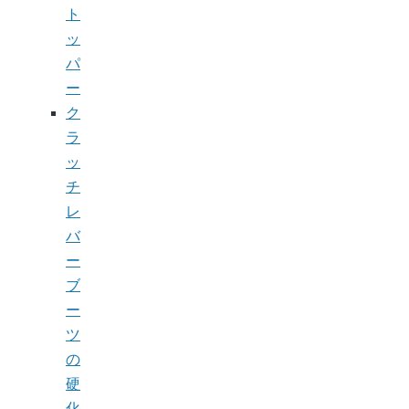
ト
ッ
パ
ー
ク
ラ
ッ
チ
レ
バ
ー
ブ
ー
ツ
の
硬
化