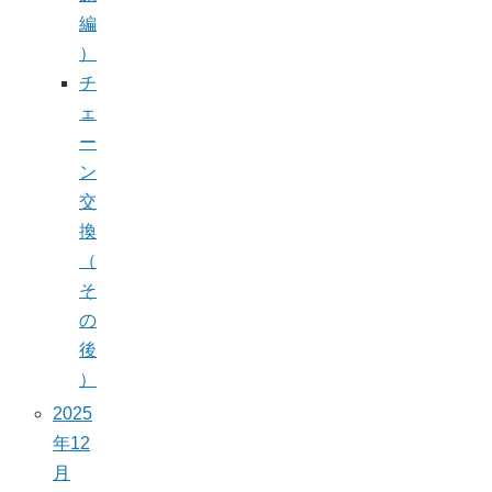
編
）
チ
ェ
ー
ン
交
換
（
そ
の
後
）
2025
年12
月