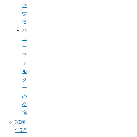
ヤ
交
換
パ
ワ
ー
フ
ィ
ル
タ
ー
の
交
換
2026
年5月