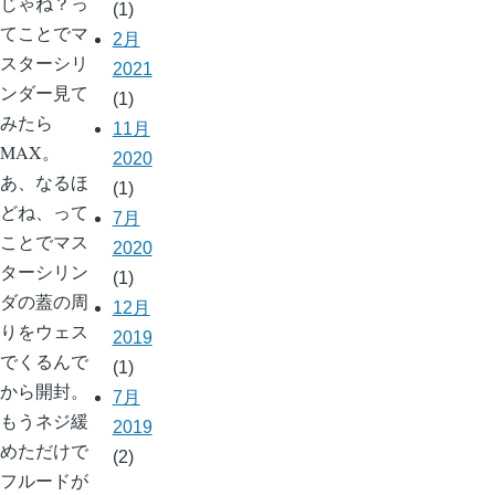
じゃね？っ
(1)
てことでマ
2月
スターシリ
2021
ンダー見て
(1)
みたら
11月
MAX。
2020
あ、なるほ
(1)
どね、って
7月
ことでマス
2020
ターシリン
(1)
ダの蓋の周
12月
りをウェス
2019
でくるんで
(1)
から開封。
7月
もうネジ緩
2019
めただけで
(2)
フルードが