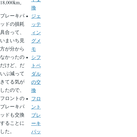
18,000km。
換
ブレーキパ
ジェ
ッドの損耗
ッテ
具合って、
ィン
いまいち見
グメ
方が分から
モ
なかったの
シフ
だけど、だ
トペ
いぶ減って
ダル
きてる気が
の交
したので、
換
フロントの
フロ
ブレーキパ
ント
ッドも交換
ブレ
することに
ーキ
した。
パッ