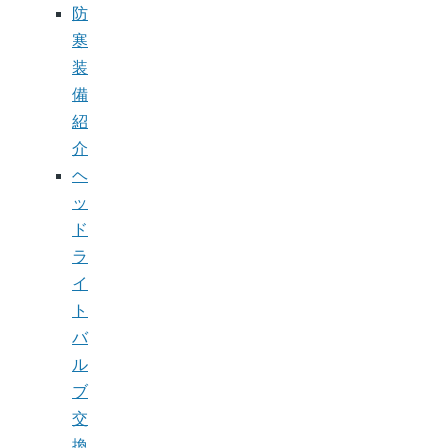
防
寒
装
備
紹
介
ヘ
ッ
ド
ラ
イ
ト
バ
ル
ブ
交
換