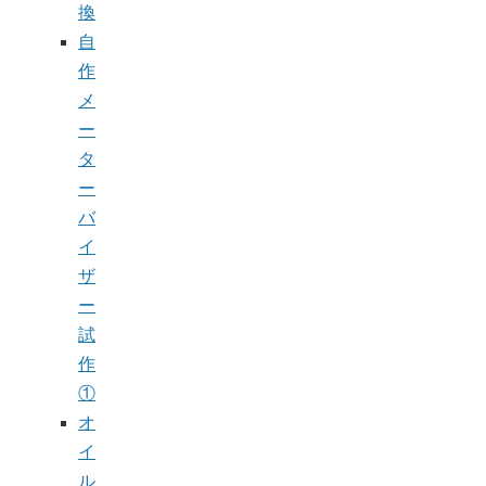
換
自
作
メ
ー
タ
ー
バ
イ
ザ
ー
試
作
①
オ
イ
ル