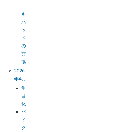
ー
キ
パ
ッ
ド
の
交
換
2026
年4月
角
目
化
バ
イ
ク