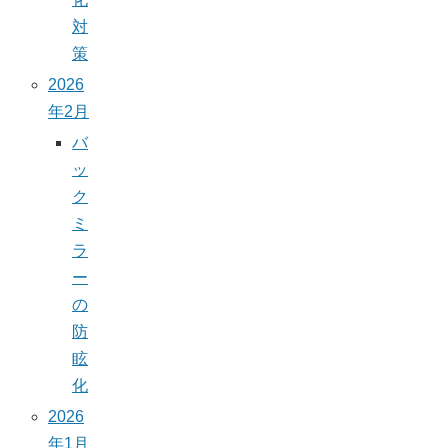
対
策
2026
年2月
バ
ッ
ク
ミ
ラ
ー
の
防
眩
化
2026
年1月