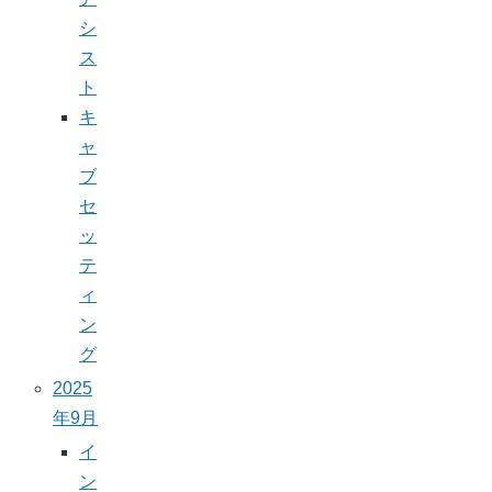
シ
ス
ト
キ
ャ
ブ
セ
ッ
テ
ィ
ン
グ
2025
年9月
イ
ン