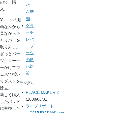
ので、購
バー
入。
を新
調
Youtubeの動
クラ
画なんかも
ッチ
見ながらキ
レバ
ャリパーを
ーブ
取り外し。
ーツ
ざっとパー
の硬
ツクリーナ
化対
ーかけてウ
策
ェスで拭い
てダストを
ランダム
除去。
PEACE MAKER 2
新しく購入
(2008/08/31)
したパッド
ライブリポート
に交換した
「TAMURAPAN“love