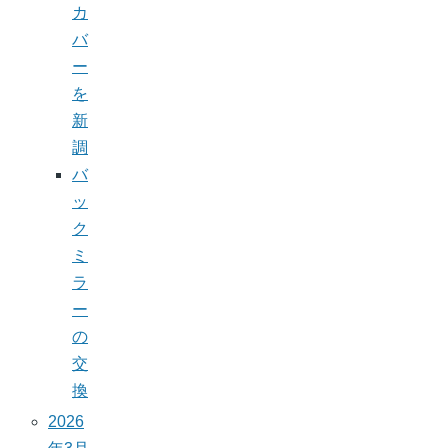
カ
バ
ー
を
新
調
バ
ッ
ク
ミ
ラ
ー
の
交
換
2026