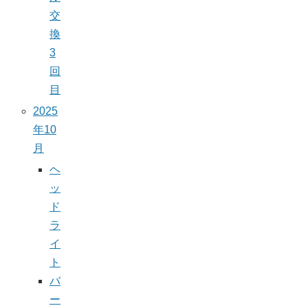
交
換
3
回
目
2025
年10
月
ヘ
ッ
ド
ラ
イ
ト
バ
ー