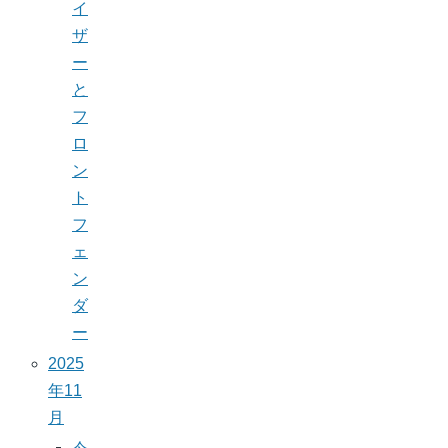
イ
ザ
ー
と
フ
ロ
ン
ト
フ
ェ
ン
ダ
ー
2025
年11
月