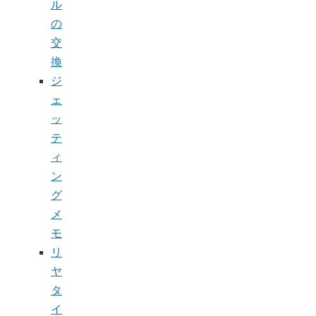
ル
の
交
換
ジ
ェ
ッ
テ
ィ
ン
グ
メ
モ
リ
ヤ
タ
イ