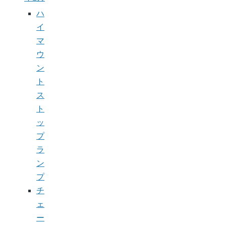
ハ
イ
マ
ウ
ン
ト
ス
ト
ッ
プ
ラ
ン
プ
チ
ェ
ー