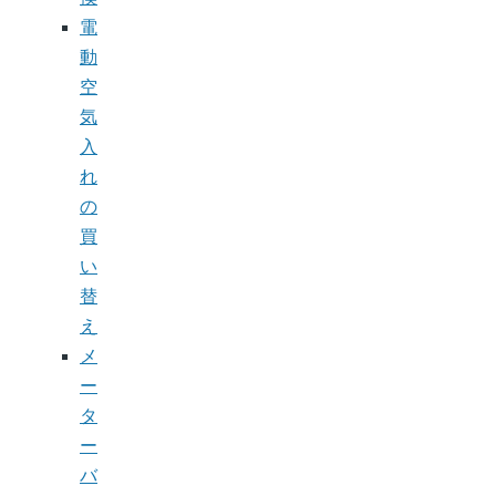
電
動
空
気
入
れ
の
買
い
替
え
メ
ー
タ
ー
バ