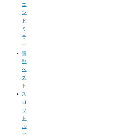
エ
ン
ド
ミ
ラ
ー
電
熱
ベ
ス
ト
ス
ロ
ッ
ト
ル
ア