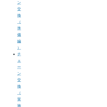
ン
交
換
（
準
備
編
）
チ
ェ
ー
ン
交
換
（
実
施