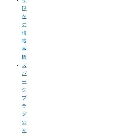
今
現
在
の
積
載
事
情
ス
パ
ー
ク
プ
ラ
グ
の
交