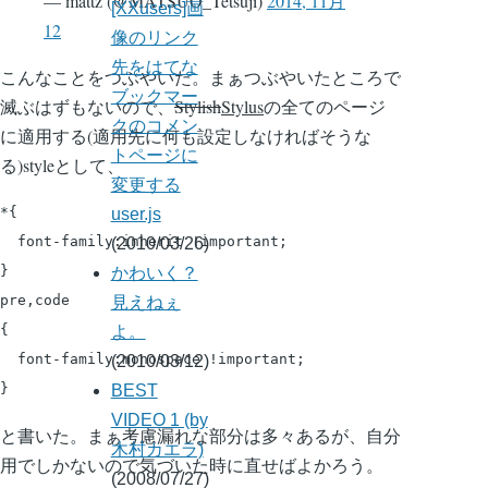
— mattz (@MATSUO_Tetsuji)
2014, 11月
[XXusers]画
12
像のリンク
先をはてな
こんなことをつぶやいた。まぁつぶやいたところで
ブックマー
滅ぶはずもないので、
Stylish
Stylus
の全てのページ
クのコメン
に適用する(適用先に何も設定しなければそうな
トページに
る)styleとして、
変更する
*{

user.js
  font-family:inherit !important;

(2010/03/26)
}

かわいく？
pre,code

見えねぇ
{

よ。
  font-family:monospace !important;

(2010/03/12)
BEST
VIDEO 1 (by
と書いた。まぁ考慮漏れな部分は多々あるが、自分
木村カエラ)
用でしかないので気づいた時に直せばよかろう。
(2008/07/27)