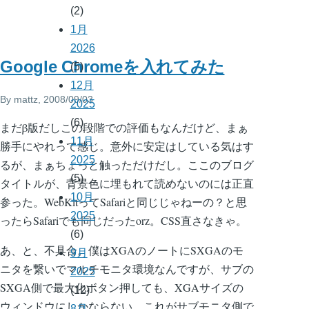
(2)
1月
2026
Google Chromeを入れてみた
(5)
12月
By
mattz
, 2008/09/03
2025
(6)
まだβ版だしこの段階での評価もなんだけど、まぁ
11月
勝手にやれって感じ。意外に安定はしている気はす
2025
るが、まぁちょっと触っただけだし。ここのブログ
(5)
タイトルが、背景色に埋もれて読めないのには正直
10月
参った。WebKitってSafariと同じじゃねーの？と思
2025
ったらSafariでも同じだったorz。CSS直さなきゃ。
(6)
あ、と、不具合。僕はXGAのノートにSXGAのモ
9月
ニタを繋いでマルチモニタ環境なんですが、サブの
2025
SXGA側で最大化ボタン押しても、XGAサイズの
(12)
ウィンドウにしかならない。これがサブモニタ側で
8月