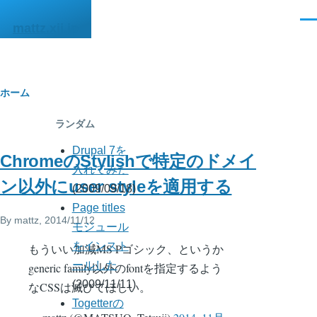
メインコンテンツに移動
メ
mattz.xii.jp
ニ
ュ
ー
パ
ホーム
ン
ランダム
く
Drupal 7を
ChromeのStylishで特定のドメイ
ず
入れてみた
ン以外にuser styleを適用する
(2009/09/18)
Page titles
By
mattz
, 2014/11/12
モジュール
をインスト
もういい加減MS Pゴシック、というか
ールした
generic family以外のfontを指定するよう
(2009/11/11)
なCSSは滅びてほしい。
Togetterの