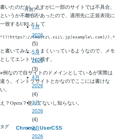
書いたのだが、さすがに一部のサイトでは不具合、
月別アー
というか不都合があったので、適用先に正規表現に
カイブ
一致するURLとして
7月
2026
^(?!https?://(mattz\.xii\.jp|example\.com)/).*
(5)
と書いてみた。うまくいっているようなので、メモ
5月
としてエントリに残す。
2026
(3)
※例なので自サイトのドメインとしているが実際は
4月
違う。イントラサイトとかなのでここには書けな
2026
い。
(4)
え？Opera？使ってないし知らない。
3月
2026
(4)
タグ
Chrome
UserCSS
2月
2026