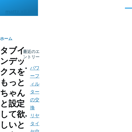
メインコンテンツに移動
メ
mattz.xii.jp
ニ
ュ
ー
パ
ホーム
タブイ
ン
最近のエ
ントリー
ンデッ
く
パワ
クスを
ず
ーフ
もっと
ィル
ちゃん
ター
の交
と設定
換
して欲
リヤ
しいと
タイ
ヤ交