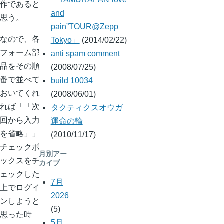
作であると
and
思う。
pain”TOUR@Zepp
なので、各
Tokyo」
(2014/02/22)
フォーム部
anti spam comment
品をその順
(2008/07/25)
番で並べて
build 10034
おいてくれ
(2008/06/01)
れば「
次
タクティクスオウガ
回から入力
運命の輪
を省略
」
(2010/11/17)
チェックボ
月別アー
ックスをチ
カイブ
ェックした
7月
上でログイ
2026
ンしようと
(5)
思った時
5月