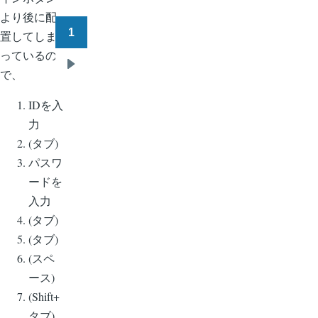
より後に配
1
置してしま
ペ
っているの
ー
で、
次
ジ
ペ
送
IDを入
ー
り
力
ジ
(タブ)
パスワ
ードを
入力
(タブ)
(タブ)
(スペ
ース)
(Shift+
タブ)