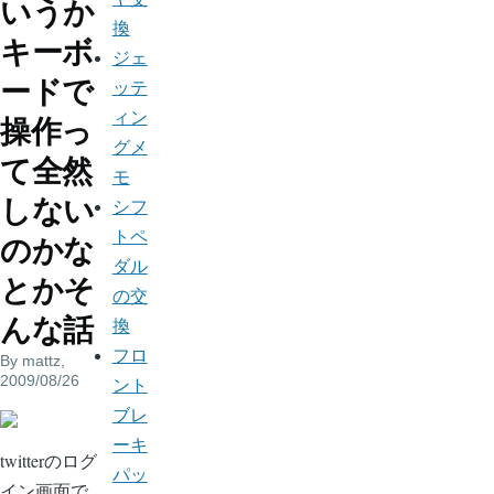
いうか
換
キーボ
ジェ
ードで
ッテ
ィン
操作っ
グメ
て全然
モ
しない
シフ
トペ
のかな
ダル
とかそ
の交
んな話
換
フロ
By
mattz
,
2009/08/26
ント
ブレ
ーキ
twitterのログ
パッ
イン画面で