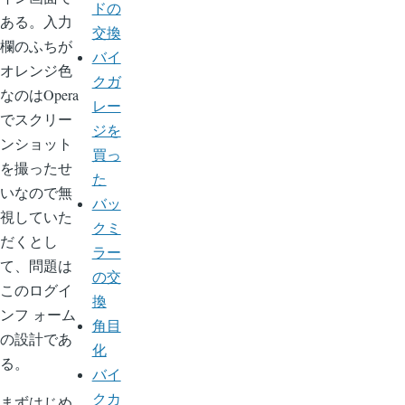
ドの
ある。入力
交換
欄のふちが
バイ
オレンジ色
クガ
なのはOpera
レー
でスクリー
ジを
ンショット
買っ
を撮ったせ
た
いなので無
バッ
視していた
クミ
だくとし
ラー
て、問題は
の交
このログイ
換
ンフ ォーム
角目
の設計であ
化
る。
バイ
クカ
まずはじめ