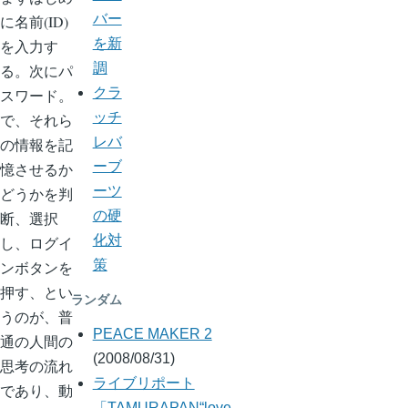
バー
に名前(ID)
を新
を入力す
調
る。次にパ
クラ
スワード。
ッチ
で、それら
レバ
の情報を記
ーブ
憶させるか
ーツ
どうかを判
の硬
断、選択
化対
し、ログイ
策
ンボタンを
押す、とい
ランダム
うのが、普
PEACE MAKER 2
通の人間の
(2008/08/31)
思考の流れ
ライブリポート
であり、動
「TAMURAPAN“love