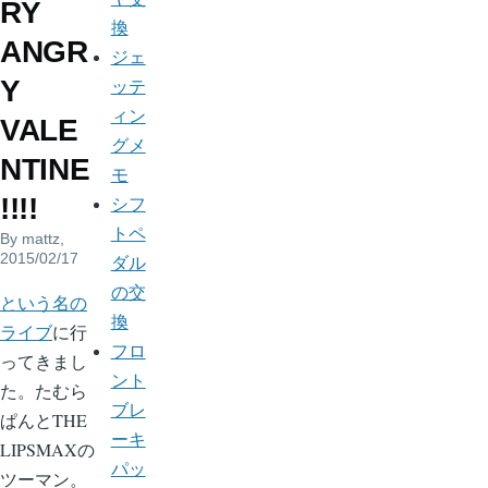
RY
換
ANGR
ジェ
Y
ッテ
ィン
VALE
グメ
NTINE
モ
!!!!
シフ
トペ
By
mattz
,
2015/02/17
ダル
の交
という名の
換
ライブ
に行
フロ
ってきまし
ント
た。たむら
ブレ
ぱんとTHE
ーキ
LIPSMAXの
パッ
ツーマン。