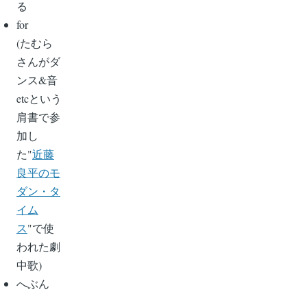
る
for
(たむら
さんがダ
ンス&音
etcという
肩書で参
加し
た"
近藤
良平のモ
ダン・タ
イム
ス
"で使
われた劇
中歌)
へぶん