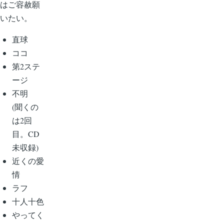
はご容赦願
いたい。
直球
ココ
第2ステ
ージ
不明
(聞くの
は2回
目。CD
未収録)
近くの愛
情
ラフ
十人十色
やってく