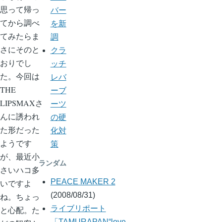
思って帰っ
バー
てから調べ
を新
てみたらま
調
さにそのと
クラ
おりでし
ッチ
た。今回は
レバ
THE
ーブ
LIPSMAXさ
ーツ
んに誘われ
の硬
た形だった
化対
ようです
策
が、最近小
ランダム
さいハコ多
PEACE MAKER 2
いですよ
(2008/08/31)
ね。ちょっ
ライブリポート
と心配。た
「TAMURAPAN“love