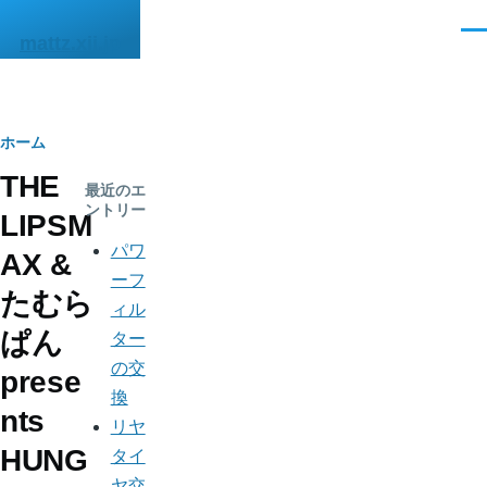
メインコンテンツに移動
メ
mattz.xii.jp
ニ
ュ
ー
パ
ホーム
THE
ン
最近のエ
ントリー
LIPSM
く
パワ
AX &
ず
ーフ
たむら
ィル
ぱん
ター
の交
prese
換
nts
リヤ
HUNG
タイ
ヤ交