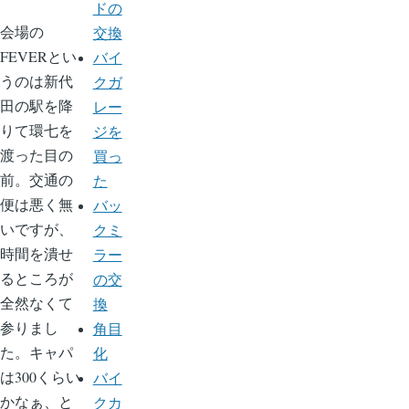
ドの
会場の
交換
FEVERとい
バイ
うのは新代
クガ
田の駅を降
レー
りて環七を
ジを
渡った目の
買っ
前。交通の
た
便は悪く無
バッ
いですが、
クミ
時間を潰せ
ラー
るところが
の交
全然なくて
換
参りまし
角目
た。キャパ
化
は300くらい
バイ
かなぁ、と
クカ