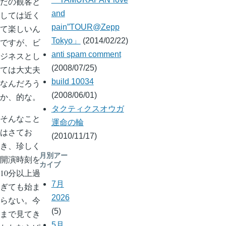
だの観客と
and
しては近く
pain”TOUR@Zepp
て楽しいん
Tokyo」
(2014/02/22)
ですが、ビ
anti spam comment
ジネスとし
(2008/07/25)
ては大丈夫
build 10034
なんだろう
(2008/06/01)
か、的な。
タクティクスオウガ
そんなこと
運命の輪
はさてお
(2010/11/17)
き、珍しく
月別アー
開演時刻を
カイブ
10分以上過
7月
ぎても始ま
2026
らない。今
(5)
まで見てき
5月