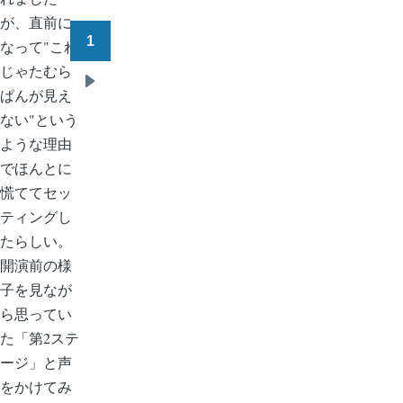
が、直前に
1
なって"これ
ペ
じゃたむら
ー
次
ぱんが見え
ジ
ペ
ない"という
送
ー
ような理由
り
ジ
でほんとに
慌ててセッ
ティングし
たらしい。
開演前の様
子を見なが
ら思ってい
た「第2ステ
ージ」と声
をかけてみ