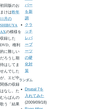
初回版のお
バー
まけは
昨年
を新
11月の
調
SHIBUYA
クラ
AX
の模様を
ッチ
収録した
レバ
DVD。権利
ーブ
的に難しい
ーツ
だろうし期
の硬
待はしてま
化対
せんでした
策
が、エビ中
ランダム
関係の収録
Drupal 7を
はなし。た
入れてみた
むらぱんの
(2009/09/18)
歌う「結果
Page titles