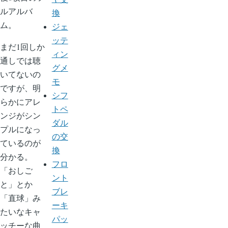
ルアルバ
換
ム。
ジェ
ッテ
まだ1回しか
ィン
通しでは聴
グメ
いてないの
モ
ですが、明
シフ
らかにアレ
トペ
ンジがシン
ダル
プルになっ
の交
ているのが
換
分かる。
フロ
「おしご
ント
と」とか
ブレ
「直球」み
ーキ
たいなキャ
パッ
ッチーな曲