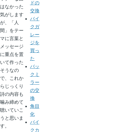
ドの
はなかった
交換
気がします
バイ
が、「人
クガ
間」をテー
レー
マに言葉と
ジを
メッセージ
買っ
に重点を置
た
いて作った
バッ
そうなの
クミ
で、これか
ラー
らじっくり
の交
詩の内容も
換
噛み締めて
角目
聴いていこ
化
うと思いま
バイ
す。
クカ