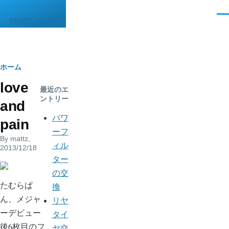
メインコンテンツに移動
メ
mattz.xii.jp
ニ
ュ
ー
パ
ホーム
love
ン
最近のエ
ントリー
and
く
パワ
pain
ず
ーフ
By
mattz
,
ィル
2013/12/18
ター
の交
たむらぱ
換
ん、メジャ
リヤ
ーデビュー
タイ
後6枚目のフ
ヤ交