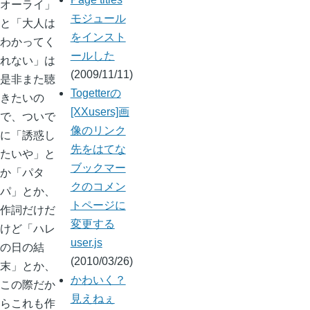
オーライ」
モジュール
と「大人は
をインスト
わかってく
ールした
れない」は
(2009/11/11)
是非また聴
Togetterの
きたいの
[XXusers]画
で、ついで
像のリンク
に「誘惑し
先をはてな
たいや」と
ブックマー
か「パタ
クのコメン
パ」とか、
トページに
作詞だけだ
変更する
けど「ハレ
user.js
の日の結
(2010/03/26)
末」とか、
かわいく？
この際だか
見えねぇ
らこれも作