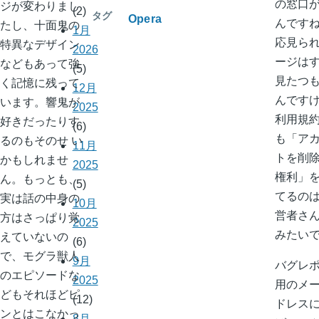
の窓口
ジが変わりまし
(2)
タグ
Opera
んです
たし、十面鬼の
1月
応見ら
特異なデザイン
2026
ージは
などもあって強
(5)
見たつ
く記憶に残って
12月
んです
います。響鬼が
2025
利用規
好きだったりす
(6)
も「ア
るのもそのせ い
11月
トを削
かもしれませ
2025
権利」
ん。もっとも、
(5)
てるの
実は話の中身の
10月
営者さ
方はさっぱり覚
2025
みたい
えていないの
(6)
で、モグラ獣人
9月
バグレ
のエピソードな
2025
用のメ
どもそれほどピ
(12)
ドレス
ンとはこなかっ
8月