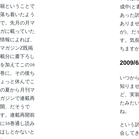
籍ということで
成中(と
落ち着いたよう
あった
で。先月の月マ
ありま
ガに載っていた
が)、だ
情報によれば、
す。気
マガジンZ既掲
ちます
載分に書下ろし
2009/6
を加えてこの16
巻に。その後ち
いつか
ょっと休んでこ
知りま
の夏から月刊マ
ど、実
ガジンで連載再
たみた
開、だそうで
ね。
す。連載再開前
に16巻通し読み
という
はしとかないと
会して