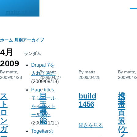
メインコンテンツに移動
メ
mattz.xii.jp
ニ
ュ
ー
パ
ホーム
月別アーカイブ
4月
ン
ランダム
2009
く
Drupal 7を
By
mattz
,
By
mattz
,
By
mattz
,
By
mattz
,
ず
入れてみた
2009/04/28
2009/04/27
2009/04/25
2009/04/
(2009/09/18)
Page titles
ス
目
build
携
モジュール
ト
玉
1456
帯
をインスト
ロ
機
百
ールした
ン
能
景
(2009/11/11)
build
続きを見る
ガ
(ケ
Togetterの
1456