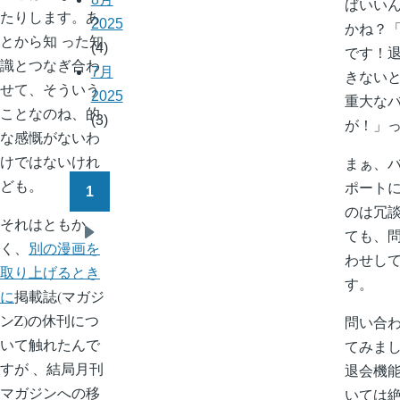
ばいい
たりします。あ
2025
かね？
とから知 った知
(4)
です！
識とつなぎ合わ
7月
きない
せて、そういう
2025
重大な
ことなのね、的
(3)
が！」
な感慨がないわ
けではないけれ
まぁ、
ども。
ポート
1
ペ
のは冗
それはともか
ー
ても、
次
く、
別の漫画を
ジ
わせし
ペ
取り上げるとき
送
す。
ー
に
掲載誌(マガジ
り
ジ
ンZ)の休刊につ
問い合
いて触れたんで
てみま
すが 、結局月刊
退会機
マガジンへの移
いては