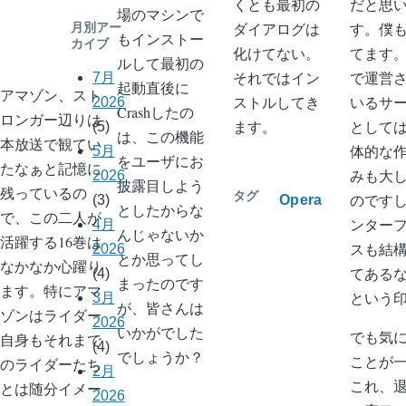
くとも最初の
だと思
場のマシンで
ア
ヒ
ダイアログは
す。僕
月別アー
もインストー
カイブ
マ
ャ
化けてない。
てます
ルして最初の
ゾ
ッ
それではイン
で運営
7月
起動直後に
アマゾン、スト
ン
ケ
ストルしてき
いるサ
2026
Crashしたの
ロンガー辺りは
へ
イ)
ます。
として
(5)
は、この機能
本放送で観てい
の
の
体的な
5月
をユーザにお
たなぁと記憶に
みも大
2026
披露目しよう
残っているの
タグ
のです
Opera
(3)
としたからな
で、この二人が
ンター
4月
んじゃないか
活躍する16巻は
スも結
2026
とか思ってし
なかなか心躍り
てある
(4)
まったのです
ます。特にアマ
という
3月
が、皆さんは
ゾンはライダー
2026
いかがでした
でも気
自身もそれまで
(4)
でしょうか？
ことが
のライダーたち
2月
これ、
とは随分イメー
2026