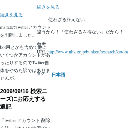
終
続きを見る
Twitter
続きを見る
え
使わざる終えない
の
な
mattztのTwitterアカウント
ア
い
違うから！「使わざるを得ない」だから！
を削除しました。
カ
の
参考
ウ
bot用とかも含めて他に
URL:
http://www.nhk.or.jp/bunken/research/koto
ン
いくつかアカウントがあ
ト
ったりするのでTwitter自
を
体をやめた訳ではありま
タグ
日本語
削
せんが。
除
2009/09/16 検索ニ
し
ーズにお応えする
た
追記
の
「twitter アカウント 削除
方法」みたいな検索でい