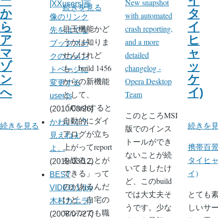
ー
イ
New snapshot
[XXusers]画
目
続きを見る
の
か
タ
with automated
像のリンク
玉
ら
イ
目玉機能かど
crash reporting,
先をはてな
機
ア
ヒ
うかは知りま
and a more
ブックマー
能
マ
ャ
せんけれど
detailed
クのコメン
の
ゾ
ッ
も、build 1456
changelog -
トページに
ン
ケ
からの新機能
Opera Desktop
変更する
へ
イ)
として、
Team
user.js
「Crashすると
(2010/03/26)
このところMSI
自動的にダイ
かわいく？
ス
続きを見る
携
続きを
版でのインス
アログが立ち
見えねぇ
ト
帯
トールができ
上がってreport
携帯百景
よ。
ロ
百
ないことが続
を送ることが
タイヒ
(2010/03/12)
ン
景
いてましたけ
できる」って
イ)
BEST
ガ
(ケ
ど、このbuild
のがあるんだ
VIDEO 1 (by
ー
イ
では大丈夫そ
とても
けど、自宅の
木村カエラ)
か
タ
うです。少な
しいサ
マシンでも職
(2008/07/27)
ら
イ