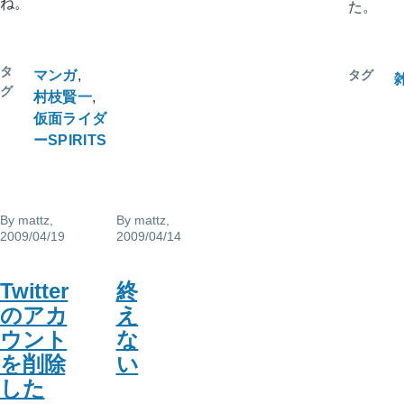
ね。
た。
タ
マンガ
タグ
グ
村枝賢一
仮面ライダ
ーSPIRITS
By
mattz
,
By
mattz
,
2009/04/19
2009/04/14
Twitter
終
のアカ
え
ウント
な
を削除
い
した