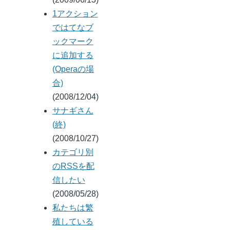
1アクション
ではてなブ
ックマーク
に追加する
(Operaの場
合)
(2008/12/04)
サナギさん
(終)
(2008/10/27)
カテゴリ別
のRSSを配
信したい
(2008/05/28)
私たちは繁
殖している