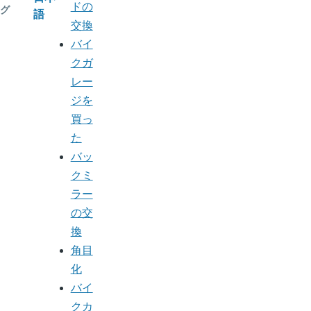
ドの
グ
語
交換
バイ
クガ
レー
ジを
買っ
た
バッ
クミ
ラー
の交
換
角目
化
バイ
クカ