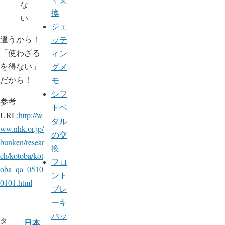
な
換
い
ジェ
違うから！
ッテ
「使わざる
ィン
を得ない」
グメ
だから！
モ
シフ
参考
トペ
URL:
http://w
ダル
ww.nhk.or.jp/
の交
bunken/resear
換
ch/kotoba/kot
フロ
oba_qa_0510
ント
0101.html
ブレ
ーキ
パッ
タ
日本