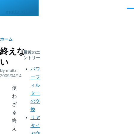
メインコンテンツに移動
メ
mattz.xii.jp
ニ
ュ
ー
パ
ホーム
終えな
ン
最近のエ
ントリー
い
く
パワ
By
mattz
,
ず
2009/04/14
ーフ
ィル
使
ター
わ
の交
ざ
換
る
リヤ
終
タイ
え
ヤ交