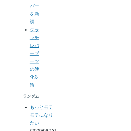
バー
を新
調
クラ
ッチ
レバ
ーブ
ーツ
の硬
化対
策
ランダム
もっとモテ
モテになり
たい
(2009/06/13)