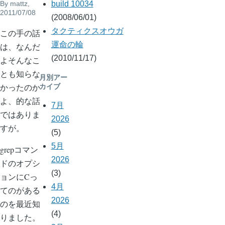
By
mattz
,
build 10034
2011/07/08
(2008/06/01)
タクティクスオウガ
この手の話
運命の輪
は、なんだ
(2010/11/17)
よそんなこ
とも知らな
月別アー
かったのか
カイブ
よ、的な話
7月
ではありま
2026
すが。
(5)
5月
grepコマン
2026
ドのオプシ
(3)
ョンにCっ
4月
てのがある
2026
のを最近知
(4)
りました。