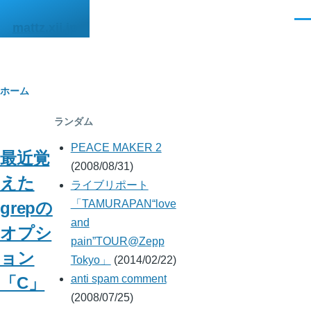
メインコンテンツに移動
メ
mattz.xii.jp
ニ
ュ
ー
パ
ホーム
ン
ランダム
く
PEACE MAKER 2
最近覚
ず
(2008/08/31)
えた
ライブリポート
「TAMURAPAN“love
grepの
and
オプシ
pain”TOUR@Zepp
ョン
Tokyo」
(2014/02/22)
anti spam comment
「C」
(2008/07/25)