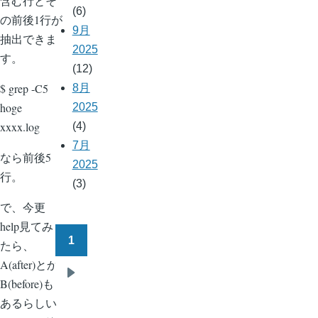
含む行とそ
(6)
の前後1行が
9月
抽出できま
2025
す。
(12)
$ grep -C5
8月
hoge
2025
xxxx.log
(4)
7月
なら前後5
2025
行。
(3)
で、今更
help見てみ
1
たら、
ペ
A(after)とか
ー
次
B(before)も
ジ
ペ
あるらしい
送