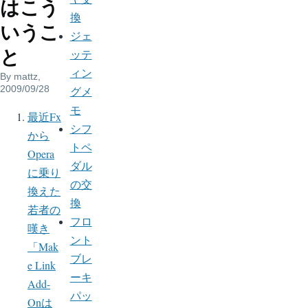
はこう
換
いうこ
ジェ
と
ッテ
ィン
By
mattz
,
2009/09/28
グメ
モ
最近Fx
シフ
から
トペ
Opera
ダル
に乗り
の交
換えた
換
若者の
フロ
嘆き
ント
「Mak
ブレ
e Link
ーキ
Add-
パッ
Onは