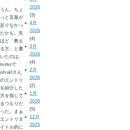
2026
うん。ちょ
(3)
っと言葉が
4月
足りなかっ
2026
たかも。先
(4)
ほど「教え
3月
る方」と書
2026
いたのは、
(4)
twitterで
2月
edvakfさん
2026
のエントリ
(2)
を紹介した
1月
方を指して
2026
るつもりだ
(5)
った。まぁ
12月
エントリタ
2025
イトル的に