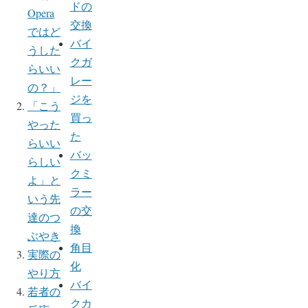
ドの
Opera
交換
ではど
バイ
うした
クガ
らいい
レー
の？」
ジを
「こう
買っ
やった
た
らいい
バッ
らしい
クミ
よ」と
ラー
いう先
の交
達のつ
換
ぶやき
角目
実際の
化
やり方
バイ
若者の
クカ