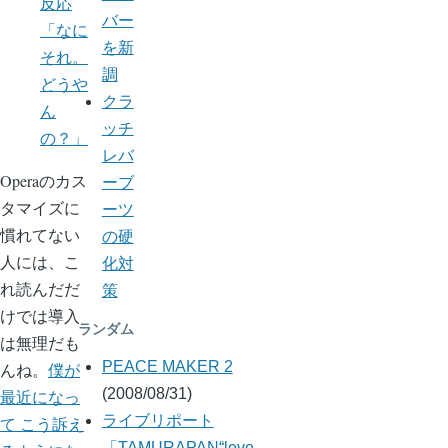
反応
バー
「なに
を新
それ。
調
どうや
クラ
ん
ッチ
の？」
レバ
Operaのカス
ーブ
タマイズに
ーツ
慣れてない
の硬
人には、こ
化対
れ読んだだ
策
けでは導入
ランダム
は無理だも
PEACE MAKER 2
んね。
僕が
(2008/08/31)
最近になっ
ライブリポート
て こう訴え
「TAMURAPAN“love