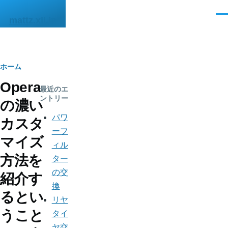
メインコンテンツに移動
メ
mattz.xii.jp
ニ
ュ
ー
パ
ホーム
Opera
ン
最近のエ
ントリー
の濃い
く
パワ
カスタ
ず
ーフ
マイズ
ィル
方法を
ター
の交
紹介す
換
るとい
リヤ
うこと
タイ
ヤ交