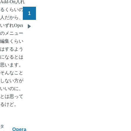
Add-On入れ
るくらいの
1
ペ
人だから、
ー
いずれOpera
次
ジ
のメニュー
ペ
送
編集くらい
ー
り
はするよう
ジ
になるとは
思います。
そんなこと
しない方が
いいのに、
とは思って
るけど。
タ
Opera