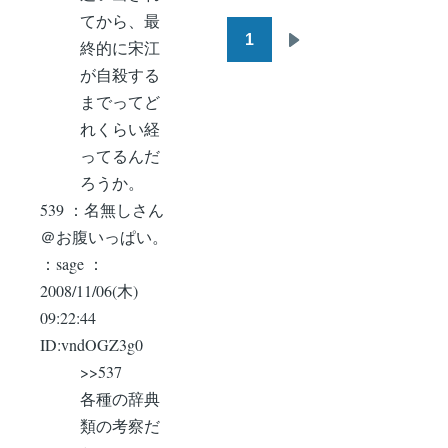
てから、最
1
終的に宋江
ペ
次
が自殺する
ー
ペ
までってど
ジ
ー
れくらい経
送
ジ
ってるんだ
り
ろうか。
539 ：名無しさん
＠お腹いっぱい。
：sage ：
2008/11/06(木)
09:22:44
ID:vndOGZ3g0
>>537
各種の辞典
類の考察だ