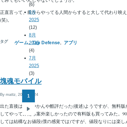
(6)
正直言って、前からやってる人間からすると大して代わり映え
9月
(笑)。
2025
(12)
8月
タグ
ゲーム
Tap Defense
アプリ
2025
(4)
7月
2025
(3)
塊魂モバイル
By
mattz
, 2009/02/24
1
ペ
出た直後はなんやかんや酷評だった(後述)ようですが、無料版
ー
次
してやってみたら案外楽しかったので有料版も買ってみた。900円
ジ
ペ
しては結構なお値段(僕の感覚では)ですが、値段なりには楽し
送