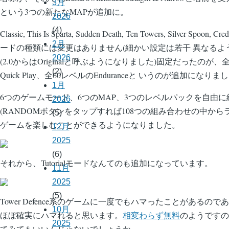
3月
という3つの新たなMAPが追加に。
2026
(4)
Classic, This Is Sparta, Sudden Death, Ten Towers, Silver Spoo
2月
ードの種類には変更はありません(細かい設定は若干 異なるよう
2026
(2.0からはOriginalと呼ぶようになりました)固定だったのが
(2)
Quick Play、全60レベルのEnduranceと いうのが追加になりま
1月
6つのゲームモード、6つのMAP、3つのレベルパックを自由
2026
(RANDOMボタンをタップすれば108つの組み合わせの中から
(5)
ゲームを楽しむことができるようになりました。
12月
2025
(6)
それから、Tutorialモードなんてのも追加になっています。
11月
2025
(5)
Tower Defence系のゲームに一度でもハマったことがあるの
10月
ほぼ確実にハマれると思います。
相変わらず無料
のようですの
2025
てみてもいいんじゃないでしょうか。