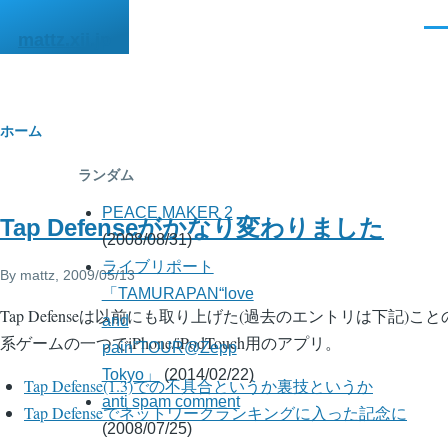
メインコンテンツに移動
メ
mattz.xii.jp
ニ
ュ
ー
パ
ホーム
ン
ランダム
く
PEACE MAKER 2
Tap Defenseがかなり変わりました
ず
(2008/08/31)
ライブリポート
By
mattz
, 2009/05/13
「TAMURAPAN“love
Tap Defenseは以前にも取り上げた(過去のエントリは下記)ことのある
and
系ゲームの一つでiPhone/iPodTouch用のアプリ。
pain”TOUR@Zepp
Tokyo」
(2014/02/22)
Tap Defense(1.3)での不具合というか裏技というか
anti spam comment
Tap Defenseでネットワークランキングに入った記念に
(2008/07/25)