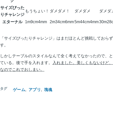
ク
サイズぴった
もうちょい！
ダメダメ！
ダメダメ
ダメダ
りチャレンジ
エターナル
1m9cm4mm
2m34cm6mm
5m44cm4mm
30m28
「サイズぴったりチャレンジ」はまだほとんど挑戦しておらず
す。
しかしテーブルのスタイルなんて全く考えてなかったので、と
ている。後で手を入れます。
入れました。美しくもないけど、bo
なのでこれでおしまい。
タグ
ゲーム
アプリ
塊魂