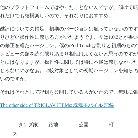
ー
り
他のプラットフォームではやったことないんですが、傾けて転
ジ
れだけでも結構楽しいので、それなりにおすすめ。
酷評についての補足。初期のバージョンは触っていないのです
りひどい操作性に感じる方がいたようです。今は1.0.2とか書い
の修正を経たバージョン。僕のiPod Touchは割りと初期のも
レビューの類を読む限りあまり相性はよくないと思うのですが
とにはなりますが、操作性に関しては特に不満は感じなかった
じゃないのかなぁ。比較対象としての初期バージョンを知ら 
いのですが。
それはそれとして記録を公開している人がいたので、無駄に張
The other side of TRIGLAV ITEMs: 塊魂モバイル 記録
タケダ家
路地
公園
町
ス