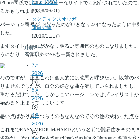
iPhone関係では割とメジャーなサイトでも紹介されていたの
build 10034
るかもしれません。
(2008/06/01)
タクティクスオウガ
バージョン番号が1.3だったのがいきなり2.0になったように
運命の輪
した。
(2010/11/17)
まずタイトル画面がかなり明るい雰囲気のものになりました。
月別アー
うになり、音楽以外のSEも一新されました。
カイブ
7月
2026
なのですが、正直これは個人的には改悪と呼びたい。以前のバ
(5)
りませんでしたが、自分の好きな曲を流していられましたし、
5月
重なるだけでした。しかしこのバージョンではプレイリストか
2026
始めると止まってしまいます。
(3)
悪い点ばかりあげつらうのもなんなのでその他の変わった点を
4月
2026
これまでEASY/MEDIUM/HARDという名前で難易度をその
(4)
名称が、それぞれBasic/Switchback/Straight & Narrowと名前を変え、Spi