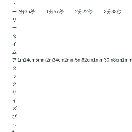
ト
ー
2分35秒
1分57秒
2分22秒
3分33秒
リ
ー
タ
イ
ム
ア
1m14cm5mm
2m34cm2mm
5m62cm1mm
30m8cm1m
タ
ッ
ク
サ
イ
ズ
ぴ
っ