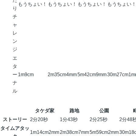
た
もうちょい！
もうちょい！
もうちょい！
もうちょい
り
チ
ャ
レ
ン
ジ
エ
タ
ー
1m9cm
2m35cm4mm
5m42cm9mm
30m27cm1m
ナ
ル
タケダ家
路地
公園
ストーリー
2分20秒
1分43秒
2分25秒
2分48
タイムアタッ
1m14cm2mm
2m38cm7mm
5m59cm2mm
30m18