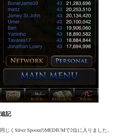
追記
同じくSilver SpoonのMEDIUMで2位に入りました。