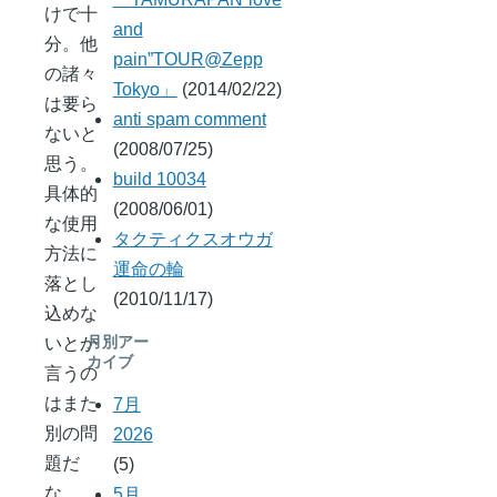
けで十
and
分。他
pain”TOUR@Zepp
の諸々
Tokyo」
(2014/02/22)
は要ら
anti spam comment
ないと
(2008/07/25)
思う。
build 10034
具体的
(2008/06/01)
な使用
タクティクスオウガ
方法に
運命の輪
落とし
(2010/11/17)
込めな
いとか
月別アー
カイブ
言うの
はまた
7月
別の問
2026
題だ
(5)
な。
5月