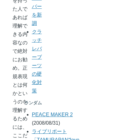
を持っ
バー
た人で
を新
あれば
調
理解で
クラ
きる内
ッチ
容なの
レバ
で絶対
ーブ
にお勧
ーツ
め。正
の硬
規表現
化対
とは何
策
かとい
うのを
ランダム
理解す
PEACE MAKER 2
るため
(2008/08/31)
には、
ライブリポート
ここだ
「TAMURAPAN“love