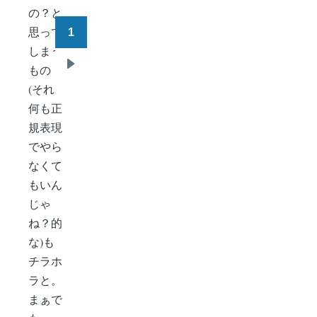
の？と
思って
1
ペ
しまう
ー
もの
次
ジ
(それ
ペ
送
何も正
ー
り
規表現
ジ
でやら
なくて
もいん
じゃ
ね？的
な)も
チラホ
ラと。
まぁで