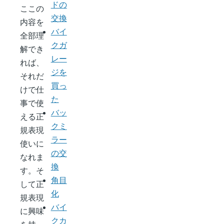
ドの
ここの
交換
内容を
バイ
全部理
クガ
解でき
レー
れば、
ジを
それだ
買っ
けで仕
た
事で使
バッ
える正
クミ
規表現
ラー
使いに
の交
なれま
換
す。そ
角目
して正
化
規表現
バイ
に興味
クカ