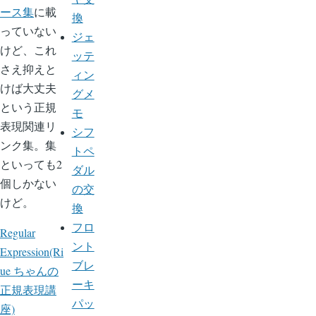
ース集
に載
換
っていない
ジェ
けど、これ
ッテ
さえ抑えと
ィン
けば大丈夫
グメ
という正規
モ
表現関連リ
シフ
ンク集。集
トペ
といっても2
ダル
個しかない
の交
けど。
換
フロ
Regular
ント
Expression(Ri
ブレ
ue ちゃんの
ーキ
正規表現講
パッ
座)