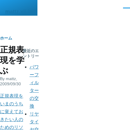
メインコンテンツに移動
メ
mattz.xii.jp
ニ
ュ
ー
パ
ホーム
正規表
ン
最近のエ
ントリー
現を学
く
パワ
ぶ
ず
ーフ
By
mattz
,
ィル
2009/09/30
ター
正規表現を
の交
いまのうち
換
に覚えてお
リヤ
きたい人の
タイ
ためのリソ
ヤ交