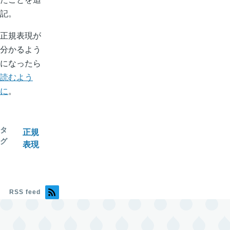
記。
正規表現が
分かるよう
になったら
読むよう
に
。
タ
正規
グ
表現
RSS feed