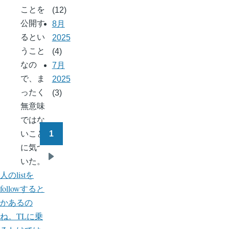
ことを
(12)
公開す
8月
るとい
2025
うこと
(4)
なの
7月
で、ま
2025
ったく
(3)
無意味
ではな
いこと
1
ペ
に気づ
ー
いた。
次
ジ
人のlistを
ペ
送
followすると
ー
り
かあるの
ジ
ね。TLに乗