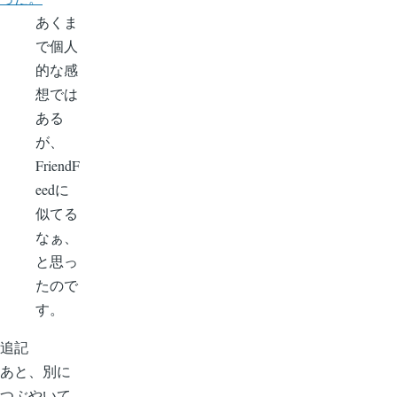
あくま
で個人
的な感
想では
ある
が、
FriendF
eedに
似てる
なぁ、
と思っ
たので
す。
追記
あと、別に
つぶやいて