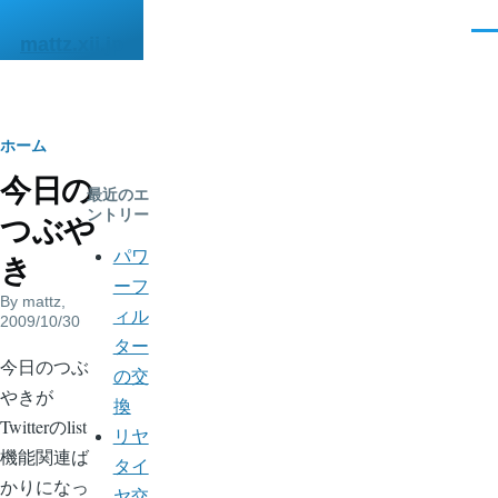
メインコンテンツに移動
メ
mattz.xii.jp
ニ
ュ
ー
パ
ホーム
今日の
ン
最近のエ
ントリー
つぶや
く
パワ
き
ず
ーフ
By
mattz
,
ィル
2009/10/30
ター
今日のつぶ
の交
やきが
換
Twitterのlist
リヤ
機能関連ば
タイ
かりになっ
ヤ交