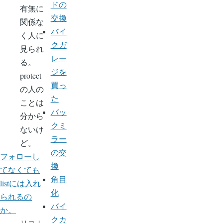
ドの
有無に
交換
関係な
バイ
く人に
クガ
見られ
レー
る。
ジを
protect
買っ
の人の
た
ことは
バッ
分から
クミ
ないけ
ラー
ど。
の交
フォローし
換
てなくても
角目
listには入れ
化
られるの
バイ
か。
クカ