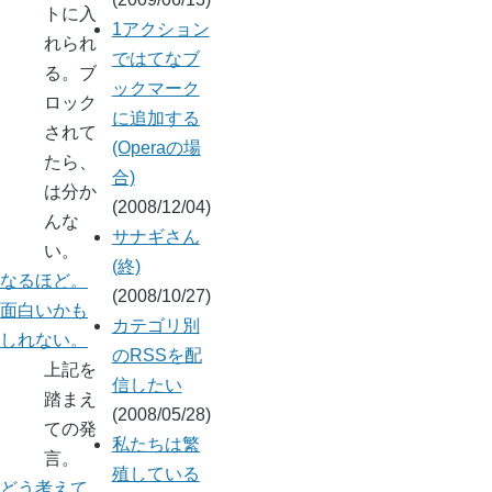
トに入
1アクション
れられ
ではてなブ
る。ブ
ックマーク
ロック
に追加する
されて
(Operaの場
たら、
合)
は分か
(2008/12/04)
んな
サナギさん
い。
(終)
なるほど。
(2008/10/27)
面白いかも
カテゴリ別
しれない。
のRSSを配
上記を
信したい
踏まえ
(2008/05/28)
ての発
私たちは繁
言。
殖している
どう考えて