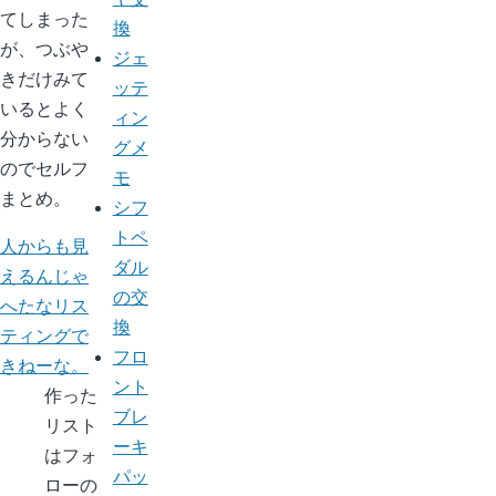
てしまった
換
が、つぶや
ジェ
きだけみて
ッテ
いるとよく
ィン
分からない
グメ
のでセルフ
モ
まとめ。
シフ
トペ
人からも見
ダル
えるんじゃ
の交
へたなリス
換
ティングで
フロ
きねーな。
ント
作った
ブレ
リスト
ーキ
はフォ
パッ
ローの