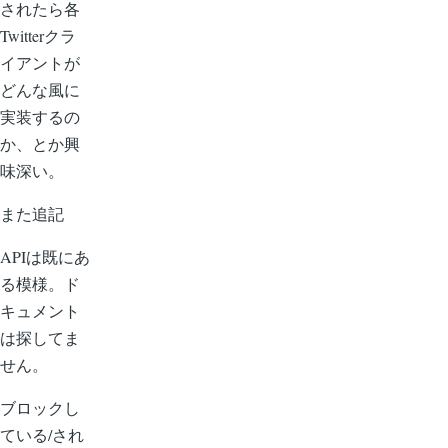
されたら各
Twitterクラ
イアントが
どんな風に
実装するの
か、とか興
味深い。
また追記
APIは既にあ
る模様。ド
キュメント
は探してま
せん。
ブロックし
ている/され