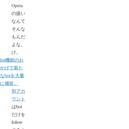
Opera
の扱い
なんて
そんな
もんだ
よな。
け。
list機能のお
かげで新た
なbotを大量
に捕捉。
別アカ
ウント
はbot
だけを
follow