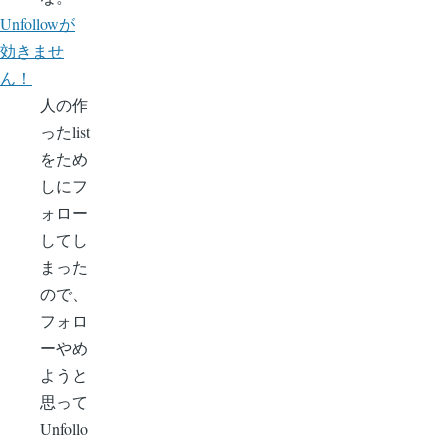
Unfollowが
効きませ
ん！
人の作
ったlist
をため
しにフ
ォロー
してし
まった
ので、
フォロ
ーやめ
ようと
思って
Unfollo