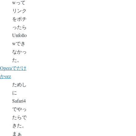
wって
リンク
をポチ
ったら
Unfollo
wでき
なかっ
た。
Operaでだけ
かorz
ためし
に
Safari4
でやっ
たらで
きた。
まぁ