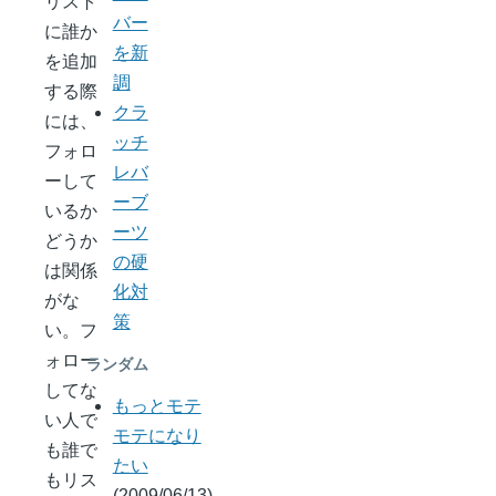
リスト
バー
に誰か
を新
を追加
調
する際
クラ
には、
ッチ
フォロ
レバ
ーして
ーブ
いるか
ーツ
どうか
の硬
は関係
化対
がな
策
い。フ
ォロー
ランダム
してな
もっとモテ
い人で
モテになり
も誰で
たい
もリス
(2009/06/13)