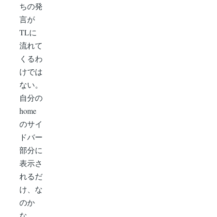
ちの発
言が
TLに
流れて
くるわ
けでは
ない。
自分の
home
のサイ
ドバー
部分に
表示さ
れるだ
け、な
のか
な。