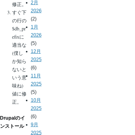
2月
修正。
2026
すぐ下
(2)
の行の
1月
$db_pr
2026
efixに
(5)
適当な
12月
(僕し
2025
か知ら
(6)
ないと
11月
いう意
2025
味ね)
(5)
値に修
10月
正。
2025
(6)
Drupalのイ
9月
ンストール
2025