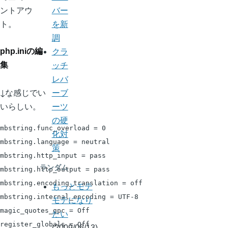
ントアウ
バー
ト。
を新
調
php.iniの編
クラ
集
ッチ
レバ
↓な感じでい
ーブ
いらしい。
ーツ
の硬
mbstring.func_overload = 0

化対
mbstring.language = neutral

策
mbstring.http_input = pass

ランダム
mbstring.http_output = pass

mbstring.encoding_translation = off

もっとモテ
mbstring.internal_encoding = UTF-8

モテになり
magic_quotes_gpc = Off

たい
register_globals = Off

(2009/06/13)