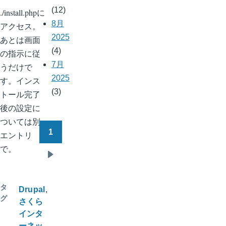
(12)
./install.phpに
8月
アクセス。
2025
あとは画面
(4)
の指示に従
7月
うだけで
2025
す。インス
(3)
トール完了
後の設定に
ついては別
1
エントリ
ペ
で。
ー
次
ジ
ペ
送
タ
ー
Drupal
り
グ
さくら
ジ
インタ
ーネッ