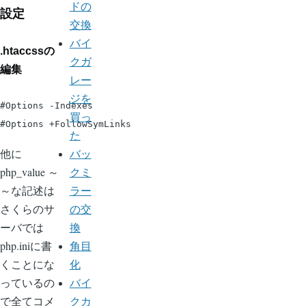
ドの
設定
交換
バイ
.htaccssの
クガ
編集
レー
ジを
#Options -Indexes

買っ
た
他に
バッ
php_value ～
クミ
～な記述は
ラー
さくらのサ
の交
ーバでは
換
php.iniに書
角目
くことにな
化
っているの
バイ
で全てコメ
クカ