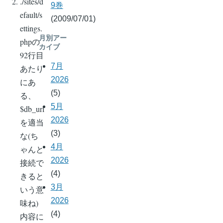
./sites/d
9巻
efault/s
(2009/07/01)
ettings.
月別アー
phpの
カイブ
92行目
7月
あたり
2026
にあ
(5)
る、
5月
$db_url
2026
を適当
(3)
な(ち
4月
ゃんと
2026
接続で
(4)
きると
3月
いう意
2026
味ね)
(4)
内容に