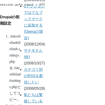
session.auto_start = Off
1アクション
ではてなブ
Drupalの初
ックマーク
期設定
に追加する
(Operaの場
./sites/d
合)
efault/d
(2008/12/04)
efault.s
サナギさん
ettings.
(終)
php
(2008/10/27)
を./site
カテゴリ別
s/defaul
のRSSを配
t/setting
信したい
s.phpと
(2008/05/28)
してコ
私たちは繁
ピー。
殖している