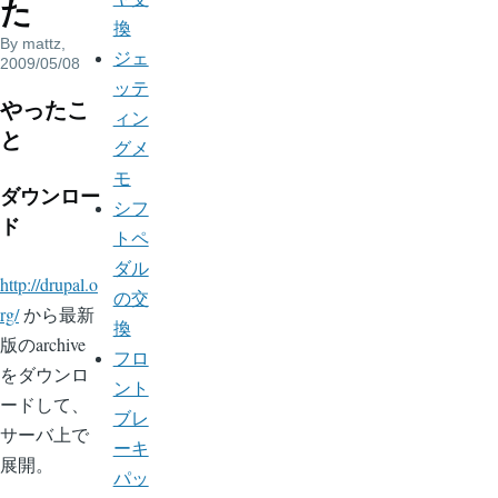
た
換
By
mattz
,
ジェ
2009/05/08
ッテ
やったこ
ィン
と
グメ
モ
ダウンロー
シフ
ド
トペ
ダル
http://drupal.o
の交
rg/
から最新
換
版のarchive
フロ
をダウンロ
ント
ードして、
ブレ
サーバ上で
ーキ
展開。
パッ