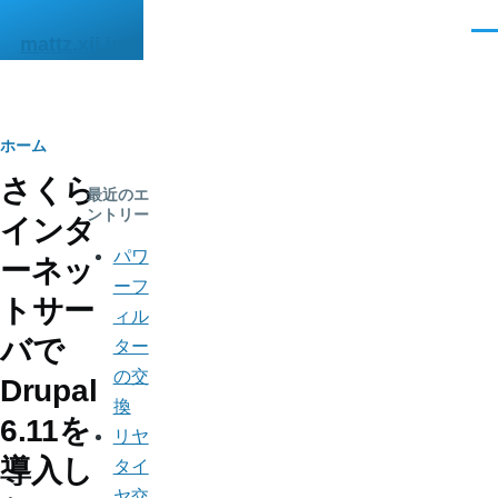
メインコンテンツに移動
メ
mattz.xii.jp
ニ
ュ
ー
パ
ホーム
さくら
ン
最近のエ
ントリー
インタ
く
パワ
ーネッ
ず
ーフ
トサー
ィル
バで
ター
の交
Drupal
換
6.11を
リヤ
導入し
タイ
ヤ交